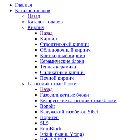
Главная
Каталог товаров
Назад
Каталог товаров
Кирпич
Назад
Кирпич
Строительный кирпич
Облицовочный кирпич
Клинкерный кирпич
Керамические блоки
Теплая керамика
Силикатный кирпич
Печной кирпич
Газосиликатные блоки
Назад
Газосиликатные блоки
Белорусские газосиликатные блоки
Bonolit
Калужский газобетон Sibel
Поритеп
SLS
EuroBlock
Istkult (бывш. Ytong)
Hebel ЛЗИД