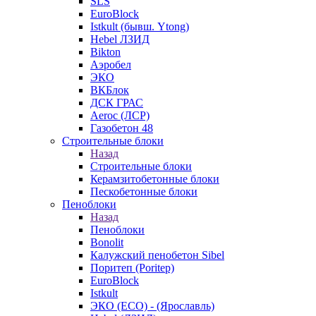
SLS
EuroBlock
Istkult (бывш. Ytong)
Hebel ЛЗИД
Bikton
Аэробел
ЭКО
ВКБлок
ДСК ГРАС
Aeroc (ЛСР)
Газобетон 48
Строительные блоки
Назад
Строительные блоки
Керамзитобетонные блоки
Пескобетонные блоки
Пеноблоки
Назад
Пеноблоки
Bonolit
Калужский пенобетон Sibel
Поритеп (Poritep)
EuroBlock
Istkult
ЭКО (ECO) - (Ярославль)