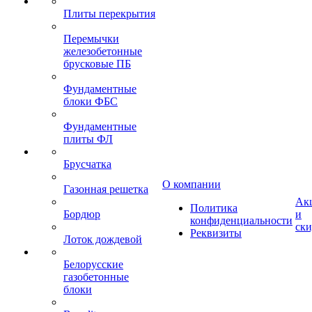
Плиты перекрытия
Перемычки
железобетонные
брусковые ПБ
Фундаментные
блоки ФБС
Фундаментные
плиты ФЛ
Брусчатка
О компании
Газонная решетка
Ак
Политика
Бордюр
и
конфиденциальности
ск
Реквизиты
Лоток дождевой
Белорусские
газобетонные
блоки