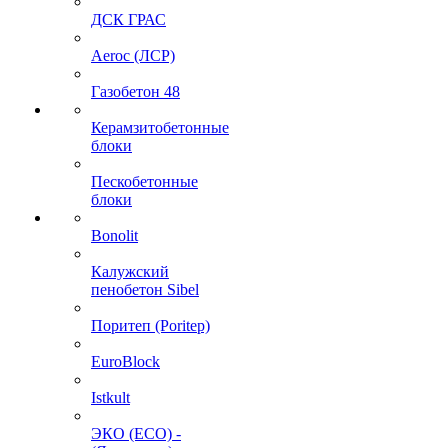
ДСК ГРАС
Aeroc (ЛСР)
Газобетон 48
Керамзитобетонные
блоки
Пескобетонные
блоки
Bonolit
Калужский
пенобетон Sibel
Поритеп (Poritep)
EuroBlock
Istkult
ЭКО (ECO) -