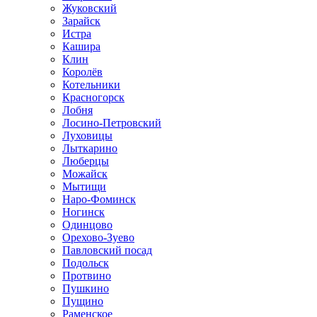
Жуковский
Зарайск
Истра
Кашира
Клин
Королёв
Котельники
Красногорск
Лобня
Лосино-Петровский
Луховицы
Лыткарино
Люберцы
Можайск
Мытищи
Наро-Фоминск
Ногинск
Одинцово
Орехово-Зуево
Павловский посад
Подольск
Протвино
Пушкино
Пущино
Раменское