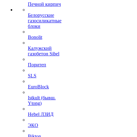
Печной кирпич
Белорусские
газосиликатные
блоки
Bonolit
Калужский
газобетон Sibel
Поритеп
SLS
EuroBlock
Istkult (бывш.
Ytong)
Hebel ЛЗИД
ЭКО
Bikton