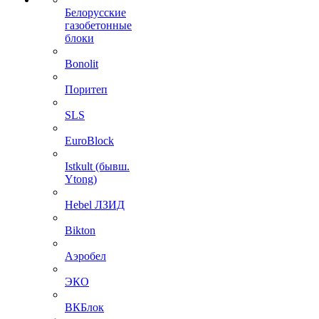
Белорусские
газобетонные
блоки
Bonolit
Поритеп
SLS
EuroBlock
Istkult (бывш.
Ytong)
Hebel ЛЗИД
Bikton
Аэробел
ЭКО
ВКБлок