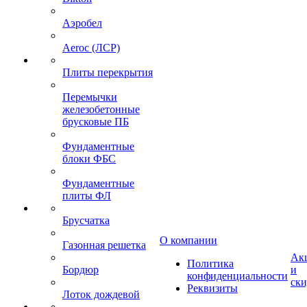
Аэробел
Aeroc (ЛСР)
Плиты перекрытия
Перемычки
железобетонные
брусковые ПБ
Фундаментные
блоки ФБС
Фундаментные
плиты ФЛ
Брусчатка
О компании
Газонная решетка
Ак
Политика
Бордюр
и
конфиденциальности
ск
Реквизиты
Лоток дождевой