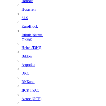
Bonolit
Поритеп
SLS
EuroBlock
Istkult (бывш.
Ytong)
Hebel ЛЗИД
Bikton
Аэробел
ЭКО
ВКБлок
ДСК ГРАС
Aeroc (ЛСР)