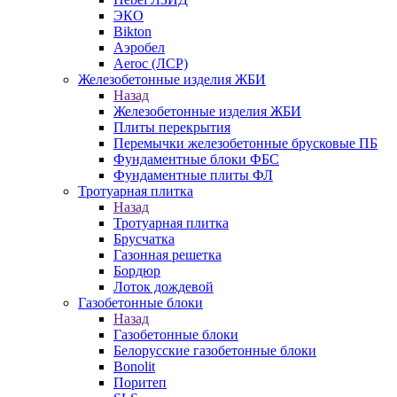
ЭКО
Bikton
Аэробел
Aeroc (ЛСР)
Железобетонные изделия ЖБИ
Назад
Железобетонные изделия ЖБИ
Плиты перекрытия
Перемычки железобетонные брусковые ПБ
Фундаментные блоки ФБС
Фундаментные плиты ФЛ
Тротуарная плитка
Назад
Тротуарная плитка
Брусчатка
Газонная решетка
Бордюр
Лоток дождевой
Газобетонные блоки
Назад
Газобетонные блоки
Белорусские газобетонные блоки
Bonolit
Поритеп