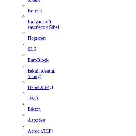
Bonolit
Калужский
газобетон Sibel
Поритеп
SLS
EuroBlock
Istkult (бывш.
Ytong)
Hebel ЛЗИД
ЭКО
Bikton
Аэробел
Aeroc (ЛСР)