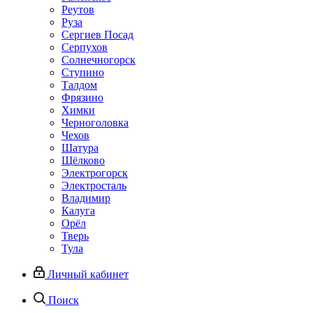
Реутов
Руза
Сергиев Посад
Серпухов
Солнечногорск
Ступино
Талдом
Фрязино
Химки
Черноголовка
Чехов
Шатура
Щёлково
Электрогорск
Электросталь
Владимир
Калуга
Орёл
Тверь
Тула
Личный кабинет
Поиск