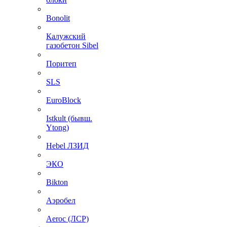
Bonolit
Калужский
газобетон Sibel
Поритеп
SLS
EuroBlock
Istkult (бывш.
Ytong)
Hebel ЛЗИД
ЭКО
Bikton
Аэробел
Aeroc (ЛСР)