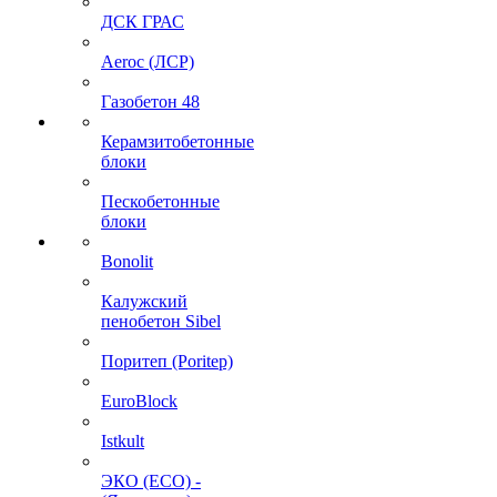
ДСК ГРАС
Aeroc (ЛСР)
Газобетон 48
Керамзитобетонные
блоки
Пескобетонные
блоки
Bonolit
Калужский
пенобетон Sibel
Поритеп (Poritep)
EuroBlock
Istkult
ЭКО (ECO) -