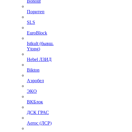
Bonolit
Поритеп
SLS
EuroBlock
Istkult (бывш.
Ytong)
Hebel ЛЗИД
Bikton
Аэробел
ЭКО
ВКБлок
ДСК ГРАС
Aeroc (ЛСР)