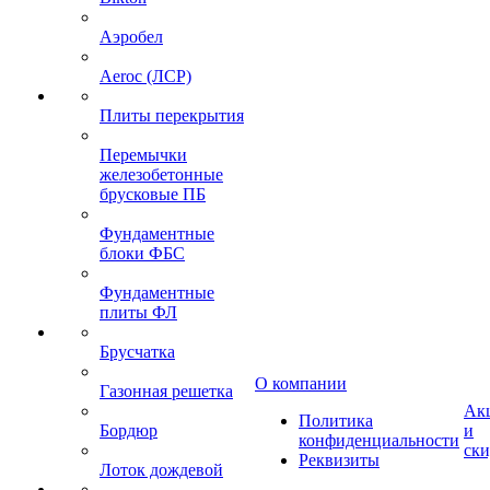
Аэробел
Aeroc (ЛСР)
Плиты перекрытия
Перемычки
железобетонные
брусковые ПБ
Фундаментные
блоки ФБС
Фундаментные
плиты ФЛ
Брусчатка
О компании
Газонная решетка
Ак
Политика
Бордюр
и
конфиденциальности
ск
Реквизиты
Лоток дождевой