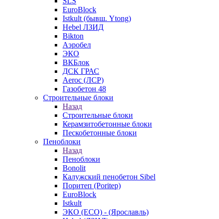
SLS
EuroBlock
Istkult (бывш. Ytong)
Hebel ЛЗИД
Bikton
Аэробел
ЭКО
ВКБлок
ДСК ГРАС
Aeroc (ЛСР)
Газобетон 48
Строительные блоки
Назад
Строительные блоки
Керамзитобетонные блоки
Пескобетонные блоки
Пеноблоки
Назад
Пеноблоки
Bonolit
Калужский пенобетон Sibel
Поритеп (Poritep)
EuroBlock
Istkult
ЭКО (ECO) - (Ярославль)