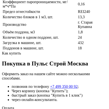
Коэффициент паропроницаемости, мг/
0,16
м*ч*Па
Предел огнестойкости
REI240
Количество блоков в 1 м3, шт.
13,3
г. Старая
Производство
Купавна
Объём поддона, м3
1,8
Количество в одном поддоне, шт.
24
Загрузка в машине, шт.
432
Поддонов в машине, шт.
18
Как купить
Покупка в Пульс Строй Москва
Оформить заказ на нашем сайте можно несколькими
способами.
позвонив по телефону
+7 499 350 00 92
;
Через корзину (кнопка "Купить");
быстрый заказ (кнопка "Купить в 1 клик")
через онлайн-консультанта.
Оплата