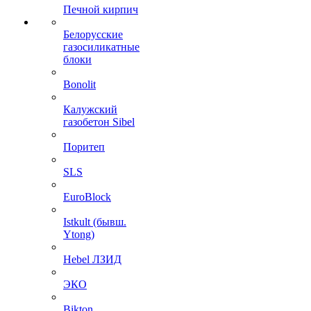
Печной кирпич
Белорусские
газосиликатные
блоки
Bonolit
Калужский
газобетон Sibel
Поритеп
SLS
EuroBlock
Istkult (бывш.
Ytong)
Hebel ЛЗИД
ЭКО
Bikton