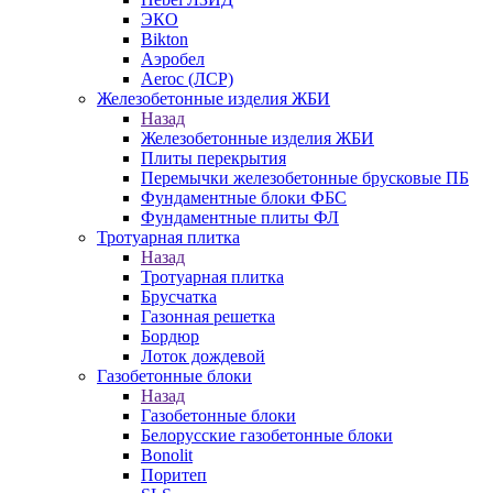
ЭКО
Bikton
Аэробел
Aeroc (ЛСР)
Железобетонные изделия ЖБИ
Назад
Железобетонные изделия ЖБИ
Плиты перекрытия
Перемычки железобетонные брусковые ПБ
Фундаментные блоки ФБС
Фундаментные плиты ФЛ
Тротуарная плитка
Назад
Тротуарная плитка
Брусчатка
Газонная решетка
Бордюр
Лоток дождевой
Газобетонные блоки
Назад
Газобетонные блоки
Белорусские газобетонные блоки
Bonolit
Поритеп