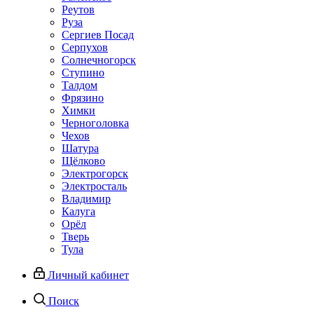
Реутов
Руза
Сергиев Посад
Серпухов
Солнечногорск
Ступино
Талдом
Фрязино
Химки
Черноголовка
Чехов
Шатура
Щёлково
Электрогорск
Электросталь
Владимир
Калуга
Орёл
Тверь
Тула
Личный кабинет
Поиск