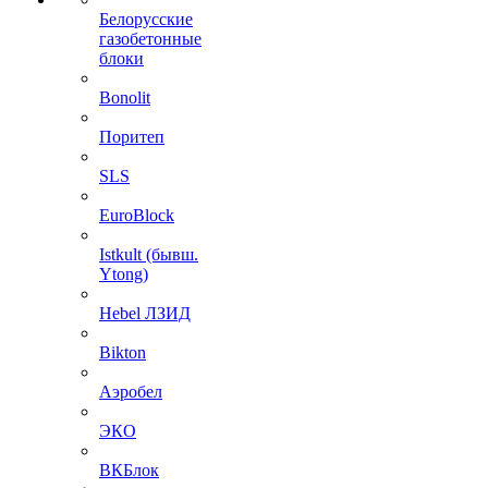
Белорусские
газобетонные
блоки
Bonolit
Поритеп
SLS
EuroBlock
Istkult (бывш.
Ytong)
Hebel ЛЗИД
Bikton
Аэробел
ЭКО
ВКБлок