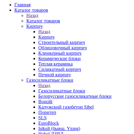
Главная
Каталог товаров
Назад
Каталог товаров
Кирпич
Назад
Кирпич
Строительный кирпич
Облицовочный кирпич
Клинкерный кирпич
Керамические блоки
Теплая керамика
Силикатный кирпич
Печной кирпич
Газосиликатные блоки
Назад
Газосиликатные блоки
Белорусские газосиликатные блоки
Bonolit
Калужский газобетон Sibel
Поритеп
SLS
EuroBlock
Istkult (бывш. Ytong)
Hebel ЛЗИД