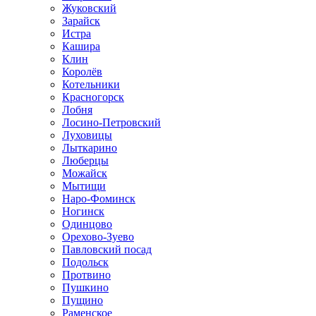
Жуковский
Зарайск
Истра
Кашира
Клин
Королёв
Котельники
Красногорск
Лобня
Лосино-Петровский
Луховицы
Лыткарино
Люберцы
Можайск
Мытищи
Наро-Фоминск
Ногинск
Одинцово
Орехово-Зуево
Павловский посад
Подольск
Протвино
Пушкино
Пущино
Раменское