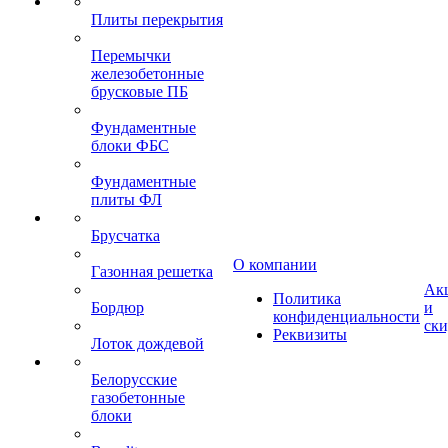
Плиты перекрытия
Перемычки
железобетонные
брусковые ПБ
Фундаментные
блоки ФБС
Фундаментные
плиты ФЛ
Брусчатка
О компании
Газонная решетка
Ак
Политика
Бордюр
и
конфиденциальности
ск
Реквизиты
Лоток дождевой
Белорусские
газобетонные
блоки