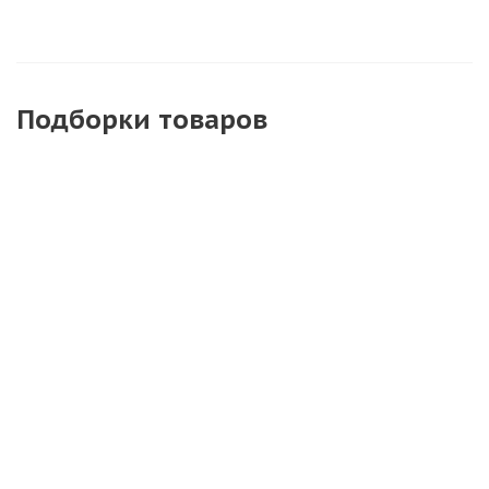
Подборки товаров
Кирпич
Кирпич
Кирпич
облицовочный
облицовочный
облицовочный
Тандем
Тандем
Тандем
(Донские
(Донские
(Донские