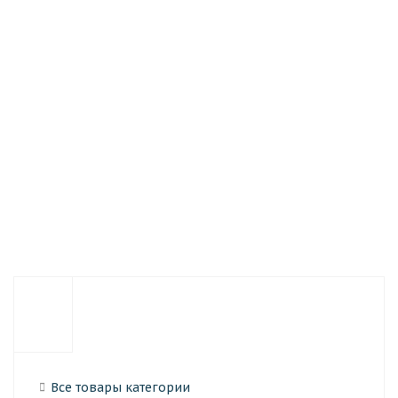
зори) ОТРАДА,
зори)
зори)
215*102*65 мм
МИЛЬШИНО,
МОХОВОЕ,
215*102*65 мм
215*102*65 мм
В наличии
В наличии
В наличии
101
101
156
руб.
/шт
руб.
/шт
руб.
/шт
Все товары категории