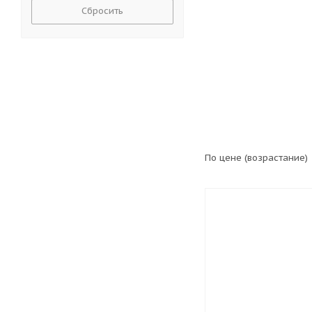
Сбросить
Полнотелый М-125
Рифленый
Гладки
Скала
Дерево
Береста с песком
По цене (возрастание)