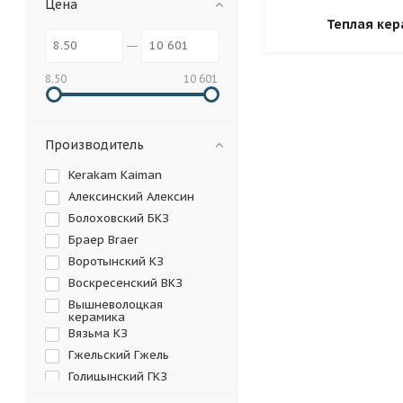
Цена
Теплая ке
8.50
10 601
Воротынский
Вос
Производитель
Карасевский ККЗ
Kerakam Kaiman
Строма
Терекс Te
Алексинский Алексин
Болоховский БКЗ
Новоиерусалимский КЗ
Браер Braer
Воротынский КЗ
Новомосковскогнеупо
Воскресенский ВКЗ
Кирпич-Ржев
Вяз
Вышневолоцкая
керамика
Вязьма КЗ
Гжельский Гжель
Красный
Желтый
Голицынский ГКЗ
Горынский КСМ
Бордо Бордовый