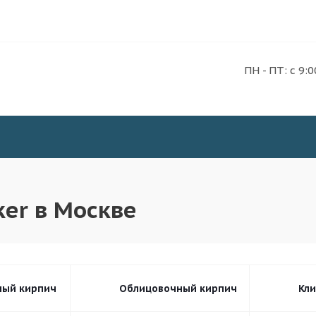
ПН - ПТ: с 9:0
ker в Москве
ный кирпич
Облицовочный кирпич
Кл