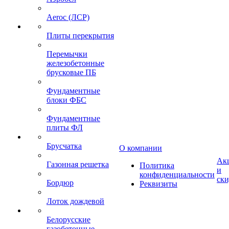
Aeroc (ЛСР)
Плиты перекрытия
Перемычки
железобетонные
брусковые ПБ
Фундаментные
блоки ФБС
Фундаментные
плиты ФЛ
Брусчатка
О компании
Ак
Газонная решетка
Политика
и
конфиденциальности
ск
Бордюр
Реквизиты
Лоток дождевой
Белорусские
газобетонные