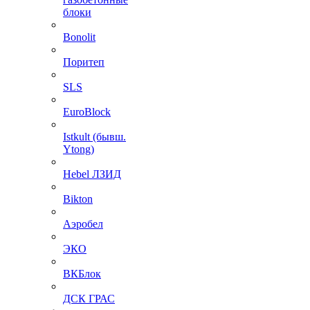
блоки
Bonolit
Поритеп
SLS
EuroBlock
Istkult (бывш.
Ytong)
Hebel ЛЗИД
Bikton
Аэробел
ЭКО
ВКБлок
ДСК ГРАС