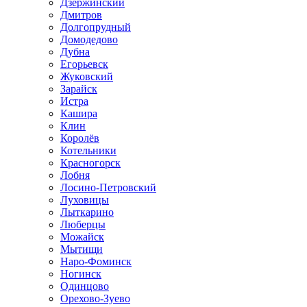
Дзержинский
Дмитров
Долгопрудный
Домодедово
Дубна
Егорьевск
Жуковский
Зарайск
Истра
Кашира
Клин
Королёв
Котельники
Красногорск
Лобня
Лосино-Петровский
Луховицы
Лыткарино
Люберцы
Можайск
Мытищи
Наро-Фоминск
Ногинск
Одинцово
Орехово-Зуево