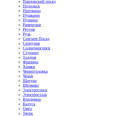
Павловский посад
Подольск
Протвино
Пушкино
Пущино
Раменское
Реутов
Руза
Сергиев Посад
Серпухов
Солнечногорск
Ступино
Талдом
Фрязино
Химки
Черноголовка
Чехов
Шатура
Щёлково
Электрогорск
Электросталь
Владимир
Калуга
Орёл
Тверь