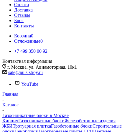
Оплата
Доставка
Отзывы
Блог
Контакты
Корзина
0
Отложенные
0
+7 499 350 00 92
Контактная информация
г. Москва, ул. Авиамоторная, 10к1
sale@puls-stroy.ru
YouTube
Главная
-
Каталог
-
Газосиликатные блоки в Москве
Кирпич
Газосиликатные блоки
Железобетонные изделия
ЖБИ
Тротуарная плитка
Газобетонные блоки
Строительные
блоки
Пеноблоки
Пазогребневые плиты ПГП
Цветные