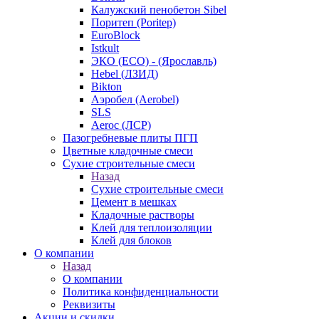
Калужский пенобетон Sibel
Поритеп (Poritep)
EuroBlock
Istkult
ЭКО (ECO) - (Ярославль)
Hebel (ЛЗИД)
Bikton
Аэробел (Aerobel)
SLS
Aeroc (ЛСР)
Пазогребневые плиты ПГП
Цветные кладочные смеси
Сухие строительные смеси
Назад
Сухие строительные смеси
Цемент в мешках
Кладочные растворы
Клей для теплоизоляции
Клей для блоков
О компании
Назад
О компании
Политика конфиденциальности
Реквизиты
Акции и скидки