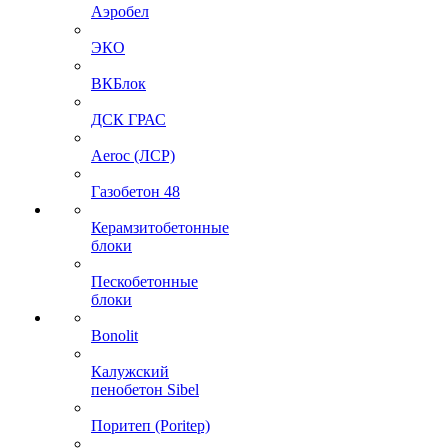
Аэробел
ЭКО
ВКБлок
ДСК ГРАС
Aeroc (ЛСР)
Газобетон 48
Керамзитобетонные
блоки
Пескобетонные
блоки
Bonolit
Калужский
пенобетон Sibel
Поритеп (Poritep)