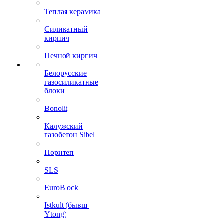
Теплая керамика
Силикатный
кирпич
Печной кирпич
Белорусские
газосиликатные
блоки
Bonolit
Калужский
газобетон Sibel
Поритеп
SLS
EuroBlock
Istkult (бывш.
Ytong)