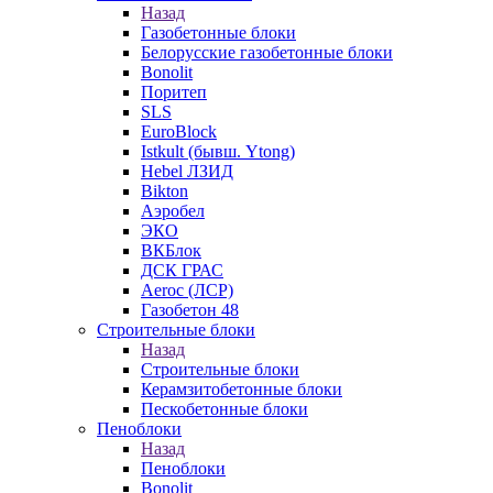
Назад
Газобетонные блоки
Белорусские газобетонные блоки
Bonolit
Поритеп
SLS
EuroBlock
Istkult (бывш. Ytong)
Hebel ЛЗИД
Bikton
Аэробел
ЭКО
ВКБлок
ДСК ГРАС
Aeroc (ЛСР)
Газобетон 48
Строительные блоки
Назад
Строительные блоки
Керамзитобетонные блоки
Пескобетонные блоки
Пеноблоки
Назад
Пеноблоки
Bonolit