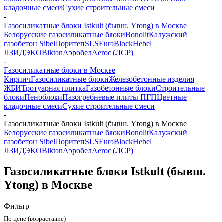
кладочные смеси
Сухие строительные смеси
-
Газосиликатные блоки Istkult (бывш. Ytong) в Москве
Белорусские газосиликатные блоки
Bonolit
Калужский
газобетон Sibel
Поритеп
SLS
EuroBlock
Hebel
ЛЗИД
ЭКО
Bikton
Аэробел
Aeroc (ЛСР)
-
Газосиликатные блоки в Москве
Кирпич
Газосиликатные блоки
Железобетонные изделия
ЖБИ
Тротуарная плитка
Газобетонные блоки
Строительные
блоки
Пеноблоки
Пазогребневые плиты ПГП
Цветные
кладочные смеси
Сухие строительные смеси
-
Газосиликатные блоки Istkult (бывш. Ytong) в Москве
Белорусские газосиликатные блоки
Bonolit
Калужский
газобетон Sibel
Поритеп
SLS
EuroBlock
Hebel
ЛЗИД
ЭКО
Bikton
Аэробел
Aeroc (ЛСР)
Газосиликатные блоки Istkult (бывш.
Ytong) в Москве
Фильтр
По цене (возрастание)