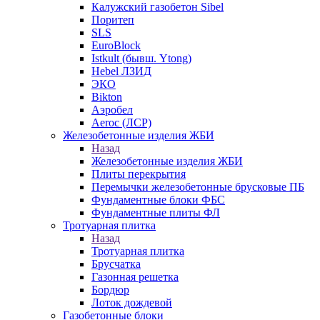
Калужский газобетон Sibel
Поритеп
SLS
EuroBlock
Istkult (бывш. Ytong)
Hebel ЛЗИД
ЭКО
Bikton
Аэробел
Aeroc (ЛСР)
Железобетонные изделия ЖБИ
Назад
Железобетонные изделия ЖБИ
Плиты перекрытия
Перемычки железобетонные брусковые ПБ
Фундаментные блоки ФБС
Фундаментные плиты ФЛ
Тротуарная плитка
Назад
Тротуарная плитка
Брусчатка
Газонная решетка
Бордюр
Лоток дождевой
Газобетонные блоки