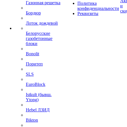
Ак
Газонная решетка
Политика
и
конфиденциальности
ск
Бордюр
Реквизиты
Лоток дождевой
Белорусские
газобетонные
блоки
Bonolit
Поритеп
SLS
EuroBlock
Istkult (бывш.
Ytong)
Hebel ЛЗИД
Bikton