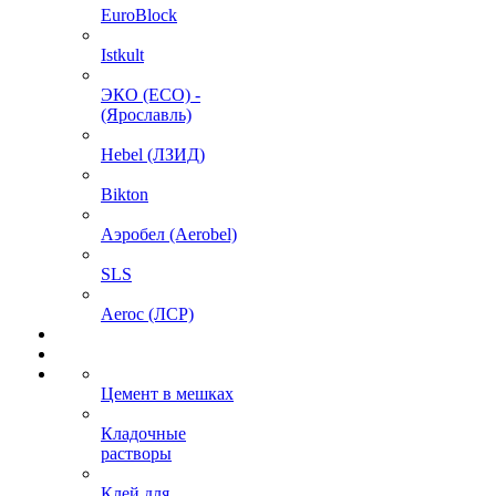
EuroBlock
Istkult
ЭКО (ECO) -
(Ярославль)
Hebel (ЛЗИД)
Bikton
Аэробел (Aerobel)
SLS
Aeroc (ЛСР)
Цемент в мешках
Кладочные
растворы
Клей для