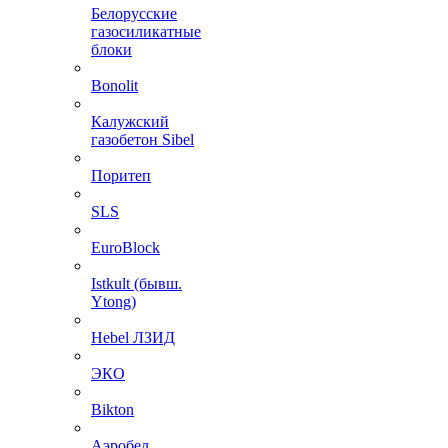
Белорусские
газосиликатные
блоки
Bonolit
Калужский
газобетон Sibel
Поритеп
SLS
EuroBlock
Istkult (бывш.
Ytong)
Hebel ЛЗИД
ЭКО
Bikton
Аэробел