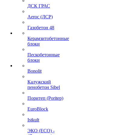
ДСК ГРАС
Aeroc (ЛСР)
Газобетон 48
Керамзитобетонные
блоки
Пескобетонные
блоки
Bonolit
Калужский
пенобетон Sibel
Поритеп (Poritep)
EuroBlock
Istkult
ЭКО (ECO) -