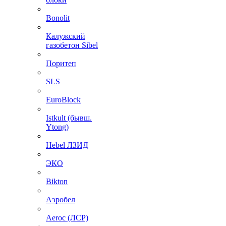
Bonolit
Калужский
газобетон Sibel
Поритеп
SLS
EuroBlock
Istkult (бывш.
Ytong)
Hebel ЛЗИД
ЭКО
Bikton
Аэробел
Aeroc (ЛСР)