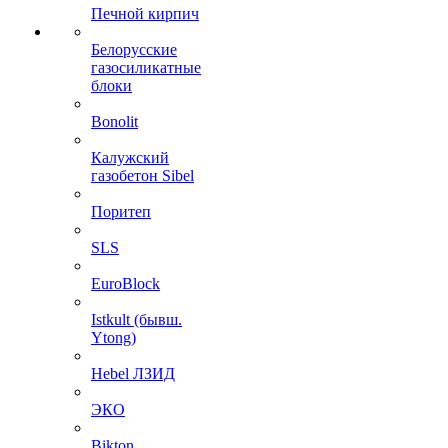
Печной кирпич
Белорусские
газосиликатные
блоки
Bonolit
Калужский
газобетон Sibel
Поритеп
SLS
EuroBlock
Istkult (бывш.
Ytong)
Hebel ЛЗИД
ЭКО
Bikton