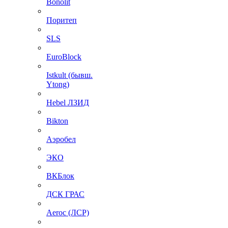
Bonolit
Поритеп
SLS
EuroBlock
Istkult (бывш.
Ytong)
Hebel ЛЗИД
Bikton
Аэробел
ЭКО
ВКБлок
ДСК ГРАС
Aeroc (ЛСР)