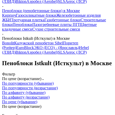
(ЛЗИД)
Bikton
Аэробел (Aerobel)
SLS
Aeroc (ЛСР)
-
Пеноблоки (пенобетонные блоки) в Москве
Кирпич
Газосиликатные блоки
Железобетонные изделия
ЖБИ
Тротуарная плитка
Газобетонные блоки
Строительные
блоки
Пеноблоки
Пазогребневые плиты ПГП
Цветные
кладочные смеси
Сухие строительные смеси
-
Пеноблоки Istkult (Исткульт) в Москве
Bonolit
Калужский пенобетон Sibel
Поритеп
(Poritep)
EuroBlock
ЭКО (ECO) - (Ярославль)
Hebel
(ЛЗИД)
Bikton
Аэробел (Aerobel)
SLS
Aeroc (ЛСР)
Пеноблоки Istkult (Исткульт) в Москве
Фильтр
По цене (возрастание)
По популярности (убывание)
По популярности (возрастание)
По алфавиту (убывание)
По алфавиту (возрастание)
По цене (убывание)
По цене (возрастание)