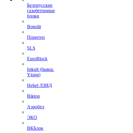
Белорусские
газобетонные
блоки
Bonolit
Поритеп
SLS
EuroBlock
Istkult (бывш.
Ytong)
Hebel ЛЗИД
Bikton
Аэробел
ЭКО
ВКБлок