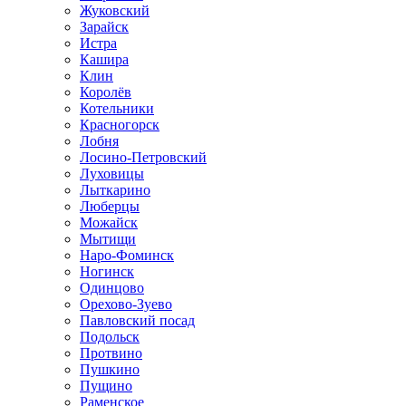
Жуковский
Зарайск
Истра
Кашира
Клин
Королёв
Котельники
Красногорск
Лобня
Лосино-Петровский
Луховицы
Лыткарино
Люберцы
Можайск
Мытищи
Наро-Фоминск
Ногинск
Одинцово
Орехово-Зуево
Павловский посад
Подольск
Протвино
Пушкино
Пущино
Раменское