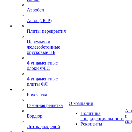
Аэробел
Aeroc (ЛСР)
Плиты перекрытия
Перемычки
железобетонные
брусковые ПБ
Фундаментные
блоки ФБС
Фундаментные
плиты ФЛ
Брусчатка
О компании
Газонная решетка
Ак
Политика
Бордюр
и
конфиденциальности
ск
Реквизиты
Лоток дождевой