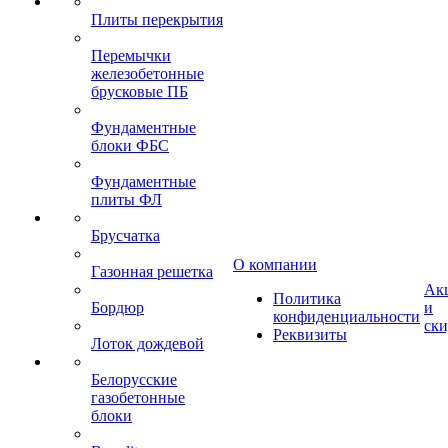
Плиты перекрытия
Перемычки
железобетонные
брусковые ПБ
Фундаментные
блоки ФБС
Фундаментные
плиты ФЛ
Брусчатка
О компании
Газонная решетка
Ак
Политика
Бордюр
и
конфиденциальности
ск
Реквизиты
Лоток дождевой
Белорусские
газобетонные
блоки