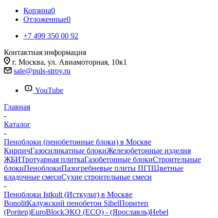
Корзина
0
Отложенные
0
+7 499 350 00 92
Контактная информация
г. Москва, ул. Авиамоторная, 10к1
sale@puls-stroy.ru
YouTube
Главная
-
Каталог
-
Пеноблоки (пенобетонные блоки) в Москве
Кирпич
Газосиликатные блоки
Железобетонные изделия
ЖБИ
Тротуарная плитка
Газобетонные блоки
Строительные
блоки
Пеноблоки
Пазогребневые плиты ПГП
Цветные
кладочные смеси
Сухие строительные смеси
-
Пеноблоки Istkult (Исткульт) в Москве
Bonolit
Калужский пенобетон Sibel
Поритеп
(Poritep)
EuroBlock
ЭКО (ECO) - (Ярославль)
Hebel