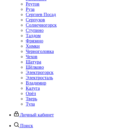
Реутов
Руза
Сергиев Посад
Серпухов
Солнечногорск
Ступино
Талдом
Фрязино
Химки
Черноголовка
Чехов
Шатура
Щёлково
Электрогорск
Электросталь
Владимир
Калуга
Орёл
Тверь
Тула
Личный кабинет
Поиск