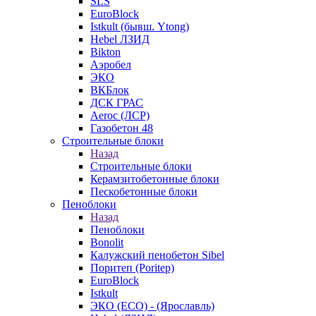
SLS
EuroBlock
Istkult (бывш. Ytong)
Hebel ЛЗИД
Bikton
Аэробел
ЭКО
ВКБлок
ДСК ГРАС
Aeroc (ЛСР)
Газобетон 48
Строительные блоки
Назад
Строительные блоки
Керамзитобетонные блоки
Пескобетонные блоки
Пеноблоки
Назад
Пеноблоки
Bonolit
Калужский пенобетон Sibel
Поритеп (Poritep)
EuroBlock
Istkult
ЭКО (ECO) - (Ярославль)