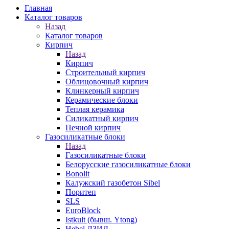
Главная
Каталог товаров
Назад
Каталог товаров
Кирпич
Назад
Кирпич
Строительный кирпич
Облицовочный кирпич
Клинкерный кирпич
Керамические блоки
Теплая керамика
Силикатный кирпич
Печной кирпич
Газосиликатные блоки
Назад
Газосиликатные блоки
Белорусские газосиликатные блоки
Bonolit
Калужский газобетон Sibel
Поритеп
SLS
EuroBlock
Istkult (бывш. Ytong)
Hebel ЛЗИД