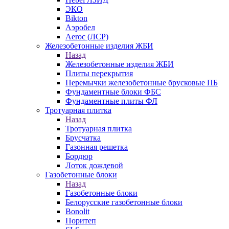
ЭКО
Bikton
Аэробел
Aeroc (ЛСР)
Железобетонные изделия ЖБИ
Назад
Железобетонные изделия ЖБИ
Плиты перекрытия
Перемычки железобетонные брусковые ПБ
Фундаментные блоки ФБС
Фундаментные плиты ФЛ
Тротуарная плитка
Назад
Тротуарная плитка
Брусчатка
Газонная решетка
Бордюр
Лоток дождевой
Газобетонные блоки
Назад
Газобетонные блоки
Белорусские газобетонные блоки
Bonolit
Поритеп