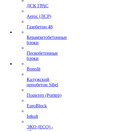
ДСК ГРАС
Aeroc (ЛСР)
Газобетон 48
Керамзитобетонные
блоки
Пескобетонные
блоки
Bonolit
Калужский
пенобетон Sibel
Поритеп (Poritep)
EuroBlock
Istkult
ЭКО (ECO) -