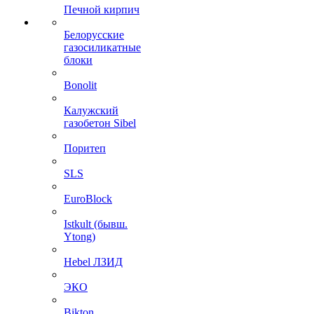
Печной кирпич
Белорусские
газосиликатные
блоки
Bonolit
Калужский
газобетон Sibel
Поритеп
SLS
EuroBlock
Istkult (бывш.
Ytong)
Hebel ЛЗИД
ЭКО
Bikton