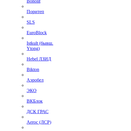
Bonolit
Поритеп
SLS
EuroBlock
Istkult (бывш.
Ytong)
Hebel ЛЗИД
Bikton
Аэробел
ЭКО
ВКБлок
ДСК ГРАС
Aeroc (ЛСР)