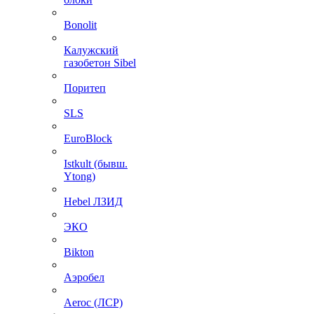
Bonolit
Калужский
газобетон Sibel
Поритеп
SLS
EuroBlock
Istkult (бывш.
Ytong)
Hebel ЛЗИД
ЭКО
Bikton
Аэробел
Aeroc (ЛСР)