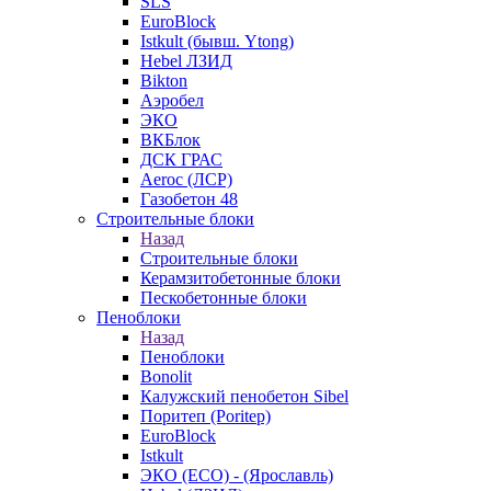
SLS
EuroBlock
Istkult (бывш. Ytong)
Hebel ЛЗИД
Bikton
Аэробел
ЭКО
ВКБлок
ДСК ГРАС
Aeroc (ЛСР)
Газобетон 48
Строительные блоки
Назад
Строительные блоки
Керамзитобетонные блоки
Пескобетонные блоки
Пеноблоки
Назад
Пеноблоки
Bonolit
Калужский пенобетон Sibel
Поритеп (Poritep)
EuroBlock
Istkult
ЭКО (ECO) - (Ярославль)