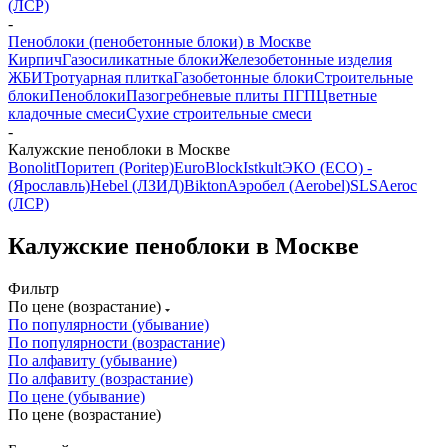
(ЛСР)
-
Пеноблоки (пенобетонные блоки) в Москве
Кирпич
Газосиликатные блоки
Железобетонные изделия
ЖБИ
Тротуарная плитка
Газобетонные блоки
Строительные
блоки
Пеноблоки
Пазогребневые плиты ПГП
Цветные
кладочные смеси
Сухие строительные смеси
-
Калужские пеноблоки в Москве
Bonolit
Поритеп (Poritep)
EuroBlock
Istkult
ЭКО (ECO) -
(Ярославль)
Hebel (ЛЗИД)
Bikton
Аэробел (Aerobel)
SLS
Aeroc
(ЛСР)
Калужские пеноблоки в Москве
Фильтр
По цене (возрастание)
По популярности (убывание)
По популярности (возрастание)
По алфавиту (убывание)
По алфавиту (возрастание)
По цене (убывание)
По цене (возрастание)