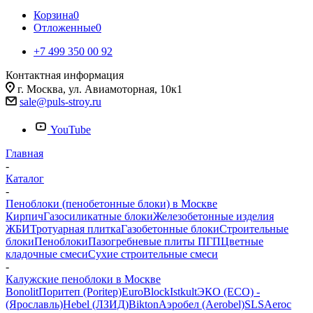
Корзина
0
Отложенные
0
+7 499 350 00 92
Контактная информация
г. Москва, ул. Авиамоторная, 10к1
sale@puls-stroy.ru
YouTube
Главная
-
Каталог
-
Пеноблоки (пенобетонные блоки) в Москве
Кирпич
Газосиликатные блоки
Железобетонные изделия
ЖБИ
Тротуарная плитка
Газобетонные блоки
Строительные
блоки
Пеноблоки
Пазогребневые плиты ПГП
Цветные
кладочные смеси
Сухие строительные смеси
-
Калужские пеноблоки в Москве
Bonolit
Поритеп (Poritep)
EuroBlock
Istkult
ЭКО (ECO) -
(Ярославль)
Hebel (ЛЗИД)
Bikton
Аэробел (Aerobel)
SLS
Aeroc