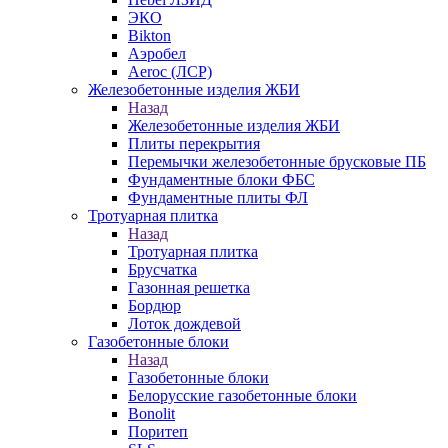
ЭКО
Bikton
Аэробел
Aeroc (ЛСР)
Железобетонные изделия ЖБИ
Назад
Железобетонные изделия ЖБИ
Плиты перекрытия
Перемычки железобетонные брусковые ПБ
Фундаментные блоки ФБС
Фундаментные плиты ФЛ
Тротуарная плитка
Назад
Тротуарная плитка
Брусчатка
Газонная решетка
Бордюр
Лоток дождевой
Газобетонные блоки
Назад
Газобетонные блоки
Белорусские газобетонные блоки
Bonolit
Поритеп