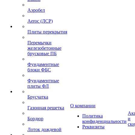
Аэробел
Aeroc (ЛСР)
Плиты перекрытия
Перемычки
железобетонные
брусковые ПБ
Фундаментные
блоки ФБС
Фундаментные
плиты ФЛ
Брусчатка
О компании
Газонная решетка
Ак
Политика
Бордюр
и
конфиденциальности
ск
Реквизиты
Лоток дождевой