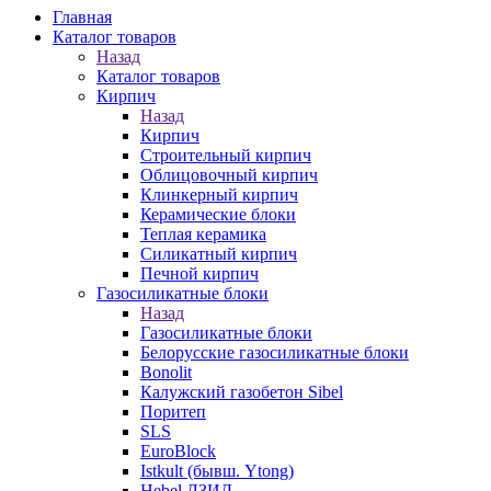
Главная
Каталог товаров
Назад
Каталог товаров
Кирпич
Назад
Кирпич
Строительный кирпич
Облицовочный кирпич
Клинкерный кирпич
Керамические блоки
Теплая керамика
Силикатный кирпич
Печной кирпич
Газосиликатные блоки
Назад
Газосиликатные блоки
Белорусские газосиликатные блоки
Bonolit
Калужский газобетон Sibel
Поритеп
SLS
EuroBlock
Istkult (бывш. Ytong)
Hebel ЛЗИД