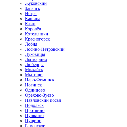
Жуковский
Зарайск
Истра
Кашира
Клин
Королёв
Котельники
Красногорск
Лобня
Лосино-Петровский
Луховицы
Лыткарино
Люберцы
Можайск
Мытищи
Наро-Фоминск
Ногинск
Одинцово
Орехово-Зуево
Павловский посад
Подольск
Протвино
Пушкино
Пущино
Раменское