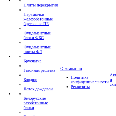
Плиты перекрытия
Перемычки
железобетонные
брусковые ПБ
Фундаментные
блоки ФБС
Фундаментные
плиты ФЛ
Брусчатка
О компании
Газонная решетка
Ак
Политика
Бордюр
и
конфиденциальности
ск
Реквизиты
Лоток дождевой
Белорусские
газобетонные
блоки