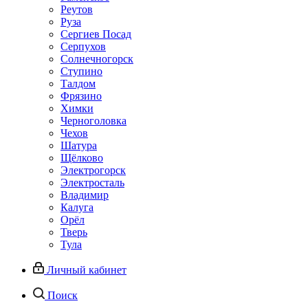
Реутов
Руза
Сергиев Посад
Серпухов
Солнечногорск
Ступино
Талдом
Фрязино
Химки
Черноголовка
Чехов
Шатура
Щёлково
Электрогорск
Электросталь
Владимир
Калуга
Орёл
Тверь
Тула
Личный кабинет
Поиск