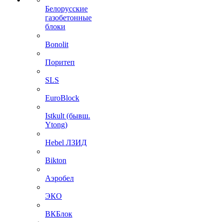
Белорусские
газобетонные
блоки
Bonolit
Поритеп
SLS
EuroBlock
Istkult (бывш.
Ytong)
Hebel ЛЗИД
Bikton
Аэробел
ЭКО
ВКБлок