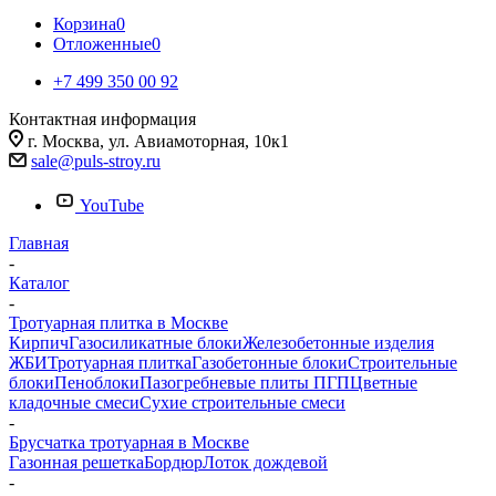
Корзина
0
Отложенные
0
+7 499 350 00 92
Контактная информация
г. Москва, ул. Авиамоторная, 10к1
sale@puls-stroy.ru
YouTube
Главная
-
Каталог
-
Тротуарная плитка в Москве
Кирпич
Газосиликатные блоки
Железобетонные изделия
ЖБИ
Тротуарная плитка
Газобетонные блоки
Строительные
блоки
Пеноблоки
Пазогребневые плиты ПГП
Цветные
кладочные смеси
Сухие строительные смеси
-
Брусчатка тротуарная в Москве
Газонная решетка
Бордюр
Лоток дождевой
-