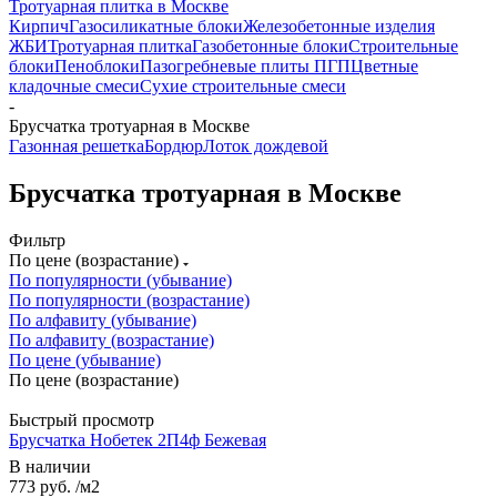
Тротуарная плитка в Москве
Кирпич
Газосиликатные блоки
Железобетонные изделия
ЖБИ
Тротуарная плитка
Газобетонные блоки
Строительные
блоки
Пеноблоки
Пазогребневые плиты ПГП
Цветные
кладочные смеси
Сухие строительные смеси
-
Брусчатка тротуарная в Москве
Газонная решетка
Бордюр
Лоток дождевой
Брусчатка тротуарная в Москве
Фильтр
По цене (возрастание)
По популярности (убывание)
По популярности (возрастание)
По алфавиту (убывание)
По алфавиту (возрастание)
По цене (убывание)
По цене (возрастание)
Быстрый просмотр
Брусчатка Нобетек 2П4ф Бежевая
В наличии
773 руб.
/м2