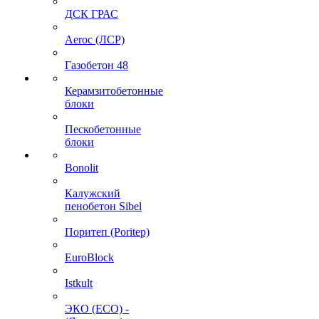
ДСК ГРАС
Aeroc (ЛСР)
Газобетон 48
Керамзитобетонные
блоки
Пескобетонные
блоки
Bonolit
Калужский
пенобетон Sibel
Поритеп (Poritep)
EuroBlock
Istkult
ЭКО (ECO) -