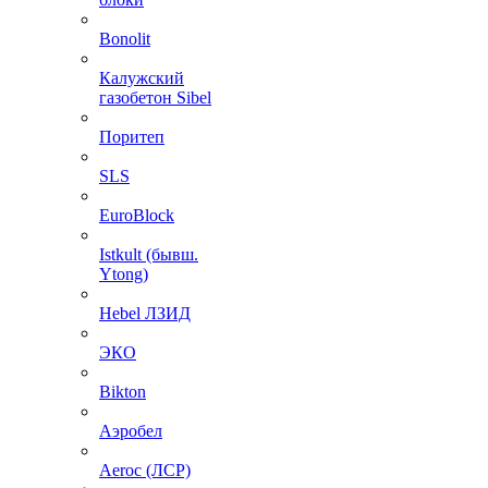
Bonolit
Калужский
газобетон Sibel
Поритеп
SLS
EuroBlock
Istkult (бывш.
Ytong)
Hebel ЛЗИД
ЭКО
Bikton
Аэробел
Aeroc (ЛСР)