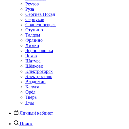
Реутов
Руза
Сергиев Посад
Серпухов
Солнечногорск
Ступино
Талдом
Фрязино
Химки
Черноголовка
Чехов
Шатура
Щёлково
Электрогорск
Электросталь
Владимир
Калуга
Орёл
Тверь
Тула
Личный кабинет
Поиск