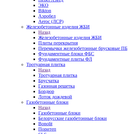
ЭКО
Bikton
Аэробел
Aeroc (ЛСР)
Железобетонные изделия ЖБИ
Назад
Железобетонные изделия ЖБИ
Плиты перекрытия
Перемычки железобетонные брусковые ПБ
Фундаментные блоки ФБС
Фундаментные плиты ФЛ
Тротуарная плитка
Назад
Тротуарная плитка
Брусчатка
Газонная решетка
Бордюр
Лоток дождевой
Газобетонные блоки
Назад
Газобетонные блоки
Белорусские газобетонные блоки
Bonolit
Поритеп