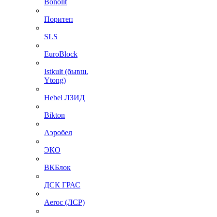
Bonolit
Поритеп
SLS
EuroBlock
Istkult (бывш.
Ytong)
Hebel ЛЗИД
Bikton
Аэробел
ЭКО
ВКБлок
ДСК ГРАС
Aeroc (ЛСР)