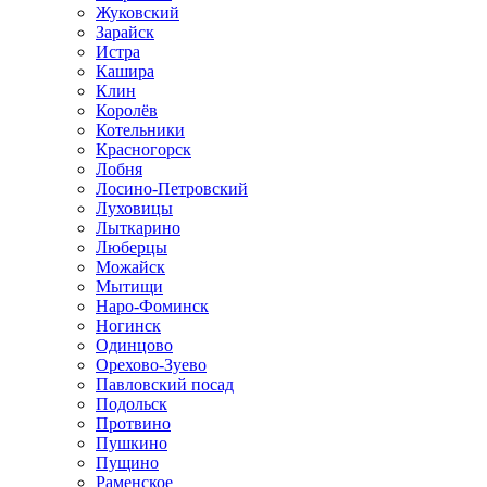
Жуковский
Зарайск
Истра
Кашира
Клин
Королёв
Котельники
Красногорск
Лобня
Лосино-Петровский
Луховицы
Лыткарино
Люберцы
Можайск
Мытищи
Наро-Фоминск
Ногинск
Одинцово
Орехово-Зуево
Павловский посад
Подольск
Протвино
Пушкино
Пущино
Раменское