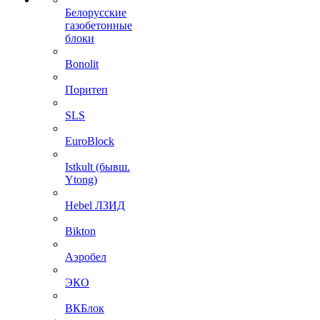
Белорусские
газобетонные
блоки
Bonolit
Поритеп
SLS
EuroBlock
Istkult (бывш.
Ytong)
Hebel ЛЗИД
Bikton
Аэробел
ЭКО
ВКБлок