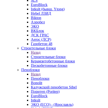
SLS
EuroBlock
Istkult (бывш. Ytong)
Hebel ЛЗИД
Bikton
Аэробел
ЭКО
ВКБлок
ДСК ГРАС
Aeroc (ЛСР)
Газобетон 48
Строительные блоки
Назад
Строительные блоки
Керамзитобетонные блоки
Пескобетонные блоки
Пеноблоки
Назад
Пеноблоки
Bonolit
Калужский пенобетон Sibel
Поритеп (Poritep)
EuroBlock
Istkult
ЭКО (ECO) - (Ярославль)