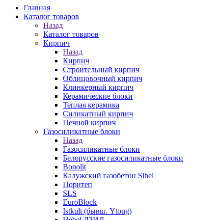
Главная
Каталог товаров
Назад
Каталог товаров
Кирпич
Назад
Кирпич
Строительный кирпич
Облицовочный кирпич
Клинкерный кирпич
Керамические блоки
Теплая керамика
Силикатный кирпич
Печной кирпич
Газосиликатные блоки
Назад
Газосиликатные блоки
Белорусские газосиликатные блоки
Bonolit
Калужский газобетон Sibel
Поритеп
SLS
EuroBlock
Istkult (бывш. Ytong)
Hebel ЛЗИД