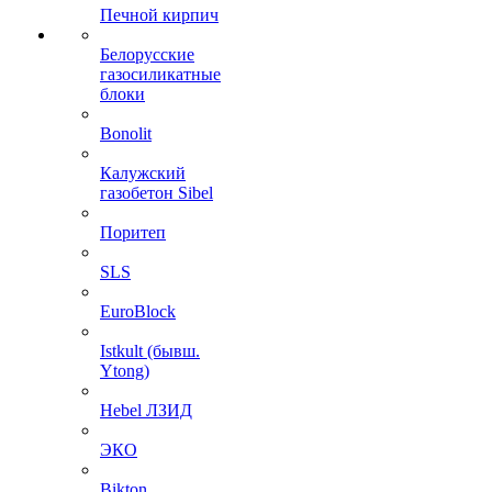
Печной кирпич
Белорусские
газосиликатные
блоки
Bonolit
Калужский
газобетон Sibel
Поритеп
SLS
EuroBlock
Istkult (бывш.
Ytong)
Hebel ЛЗИД
ЭКО
Bikton