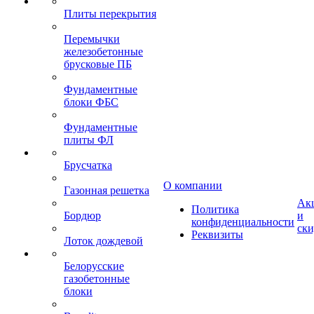
Плиты перекрытия
Перемычки
железобетонные
брусковые ПБ
Фундаментные
блоки ФБС
Фундаментные
плиты ФЛ
Брусчатка
О компании
Газонная решетка
Ак
Политика
Бордюр
и
конфиденциальности
ск
Реквизиты
Лоток дождевой
Белорусские
газобетонные
блоки