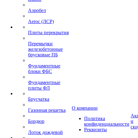
Аэробел
Aeroc (ЛСР)
Плиты перекрытия
Перемычки
железобетонные
брусковые ПБ
Фундаментные
блоки ФБС
Фундаментные
плиты ФЛ
Брусчатка
О компании
Газонная решетка
Ак
Политика
Бордюр
и
конфиденциальности
ск
Реквизиты
Лоток дождевой