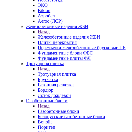
ЭКО
Bikton
Аэробел
Aeroc (ЛСР)
Железобетонные изделия ЖБИ
Назад
Железобетонные изделия ЖБИ
Плиты перекрытия
Перемычки железобетонные брусковые ПБ
Фундаментные блоки ФБС
Фундаментные плиты ФЛ
Тротуарная плитка
Назад
Тротуарная плитка
Брусчатка
Газонная решетка
Бордюр
Лоток дождевой
Газобетонные блоки
Назад
Газобетонные блоки
Белорусские газобетонные блоки
Bonolit
Поритеп