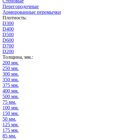
Стеновые
Перегородочные
Армированные перемычки
Плотность:
D300
D400
D500
D600
D700
D200
Толщина, мм.:
200 мм.
250 мм.
300 мм.
350 мм.
375 мм.
400 мм.
500 мм.
75 мм.
100 мм.
150 мм.
50 мм.
125 мм.
175 мм.
85 мм.