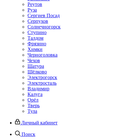
Реутов
Руза
Сергиев Посад
Серпухов
Солнечногорск
Ступино
Талдом
Фрязино
Химки
Черноголовка
Чехов
Шатура
Щёлково
Электрогорск
Электросталь
Владимир
Калуга
Орёл
Тверь
Тула
Личный кабинет
Поиск