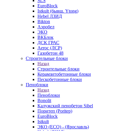
SLS
EuroBlock
Istkult (бывш. Ytong)
Hebel ЛЗИД
Bikton
Аэробел
ЭКО
ВКБлок
ДСК ГРАС
Aeroc (ЛСР)
Газобетон 48
Строительные блоки
Назад
Строительные блоки
Керамзитобетонные блоки
Пескобетонные блоки
Пеноблоки
Назад
Пеноблоки
Bonolit
Калужский пенобетон Sibel
Поритеп (Poritep)
EuroBlock
Istkult
ЭКО (ECO) - (Ярославль)