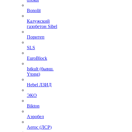
Bonolit
Калужский
газобетон Sibel
Поритеп
SLS
EuroBlock
Istkult (бывш.
Ytong)
Hebel ЛЗИД
ЭКО
Bikton
Аэробел
Aeroc (ЛСР)