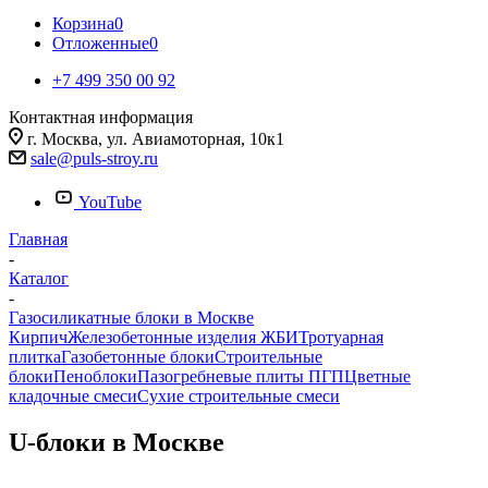
Корзина
0
Отложенные
0
+7 499 350 00 92
Контактная информация
г. Москва, ул. Авиамоторная, 10к1
sale@puls-stroy.ru
YouTube
Главная
-
Каталог
-
Газосиликатные блоки в Москве
Кирпич
Железобетонные изделия ЖБИ
Тротуарная
плитка
Газобетонные блоки
Строительные
блоки
Пеноблоки
Пазогребневые плиты ПГП
Цветные
кладочные смеси
Сухие строительные смеси
U-блоки в Москве