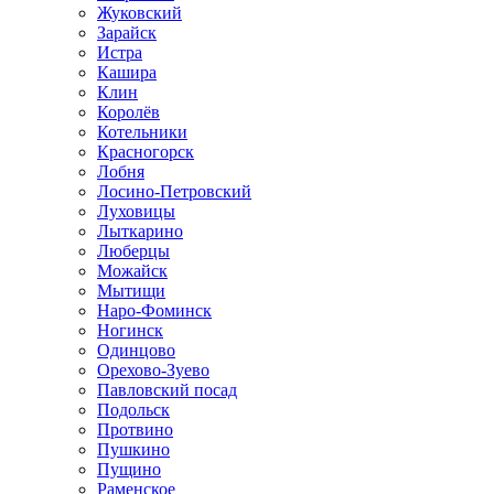
Жуковский
Зарайск
Истра
Кашира
Клин
Королёв
Котельники
Красногорск
Лобня
Лосино-Петровский
Луховицы
Лыткарино
Люберцы
Можайск
Мытищи
Наро-Фоминск
Ногинск
Одинцово
Орехово-Зуево
Павловский посад
Подольск
Протвино
Пушкино
Пущино
Раменское