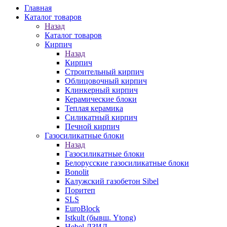
Главная
Каталог товаров
Назад
Каталог товаров
Кирпич
Назад
Кирпич
Строительный кирпич
Облицовочный кирпич
Клинкерный кирпич
Керамические блоки
Теплая керамика
Силикатный кирпич
Печной кирпич
Газосиликатные блоки
Назад
Газосиликатные блоки
Белорусские газосиликатные блоки
Bonolit
Калужский газобетон Sibel
Поритеп
SLS
EuroBlock
Istkult (бывш. Ytong)
Hebel ЛЗИД