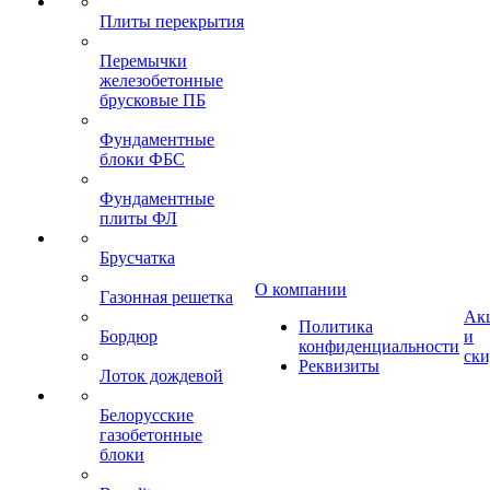
Плиты перекрытия
Перемычки
железобетонные
брусковые ПБ
Фундаментные
блоки ФБС
Фундаментные
плиты ФЛ
Брусчатка
О компании
Газонная решетка
Ак
Политика
Бордюр
и
конфиденциальности
ск
Реквизиты
Лоток дождевой
Белорусские
газобетонные
блоки