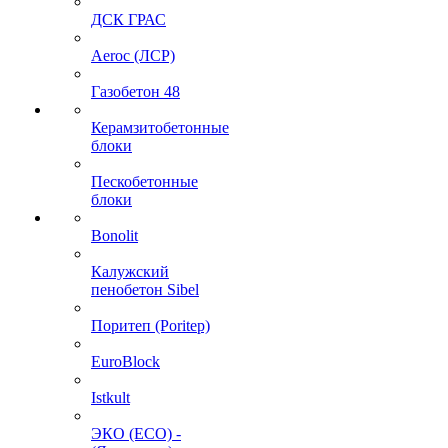
ДСК ГРАС
Aeroc (ЛСР)
Газобетон 48
Керамзитобетонные
блоки
Пескобетонные
блоки
Bonolit
Калужский
пенобетон Sibel
Поритеп (Poritep)
EuroBlock
Istkult
ЭКО (ECO) -