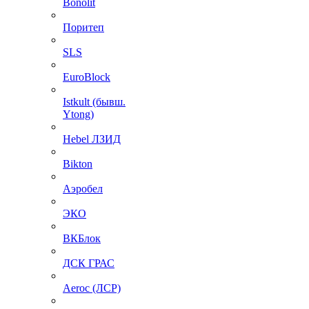
Bonolit
Поритеп
SLS
EuroBlock
Istkult (бывш.
Ytong)
Hebel ЛЗИД
Bikton
Аэробел
ЭКО
ВКБлок
ДСК ГРАС
Aeroc (ЛСР)