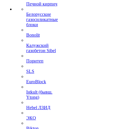
Печной кирпич
Белорусские
газосиликатные
блоки
Bonolit
Калужский
газобетон Sibel
Поритеп
SLS
EuroBlock
Istkult (бывш.
Ytong)
Hebel ЛЗИД
ЭКО
Bikton