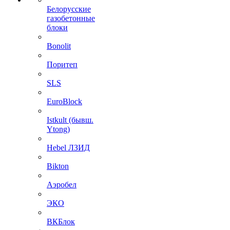
Белорусские
газобетонные
блоки
Bonolit
Поритеп
SLS
EuroBlock
Istkult (бывш.
Ytong)
Hebel ЛЗИД
Bikton
Аэробел
ЭКО
ВКБлок