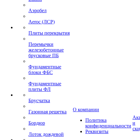
Аэробел
Aeroc (ЛСР)
Плиты перекрытия
Перемычки
железобетонные
брусковые ПБ
Фундаментные
блоки ФБС
Фундаментные
плиты ФЛ
Брусчатка
О компании
Газонная решетка
Ак
Политика
Бордюр
и
конфиденциальности
ск
Реквизиты
Лоток дождевой