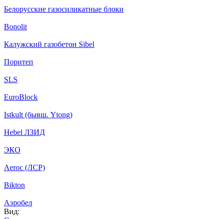
Белорусские газосиликатные блоки
Bonolit
Калужский газобетон Sibel
Поритеп
SLS
EuroBlock
Istkult (бывш. Ytong)
Hebel ЛЗИД
ЭКО
Aeroc (ЛСР)
Bikton
Аэробел
Вид: