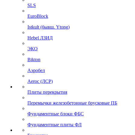
SLS
EuroBlock
Istkult (бывш. Ytong)
Hebel ЛЗИД
ЭКО
Bikton
Аэробел
Aeroc (ЛСР)
Плиты перекрытия
Перемычки железобетонные брусковые ПБ
Фундаментные блоки ФБС
Фундаментные плиты ФЛ