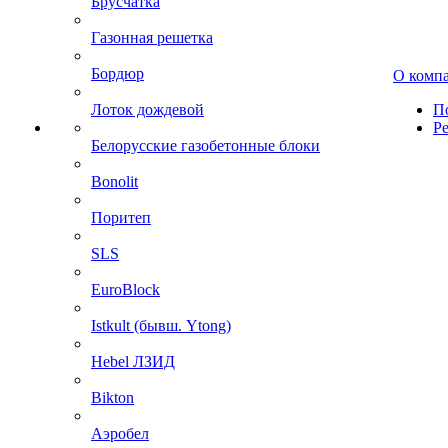
Брусчатка
Газонная решетка
Бордюр
О комп
Лоток дождевой
П
Р
Белорусские газобетонные блоки
Bonolit
Поритеп
SLS
EuroBlock
Istkult (бывш. Ytong)
Hebel ЛЗИД
Bikton
Аэробел