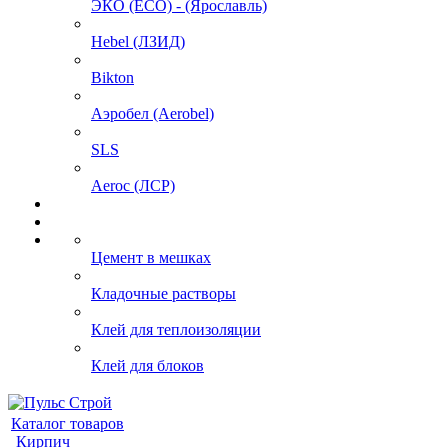
ЭКО (ECO) - (Ярославль)
Hebel (ЛЗИД)
Bikton
Аэробел (Aerobel)
SLS
Aeroc (ЛСР)
Цемент в мешках
Кладочные растворы
Клей для теплоизоляции
Клей для блоков
Каталог товаров
Кирпич