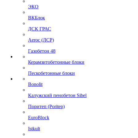
ЭКО
ВКБлок
ДСК ГРАС
Aeroc (ЛСР)
Газобетон 48
Керамзитобетонные блоки
Пескобетонные блоки
Bonolit
Калужский пенобетон Sibel
Поритеп (Poritep)
EuroBlock
Istkult