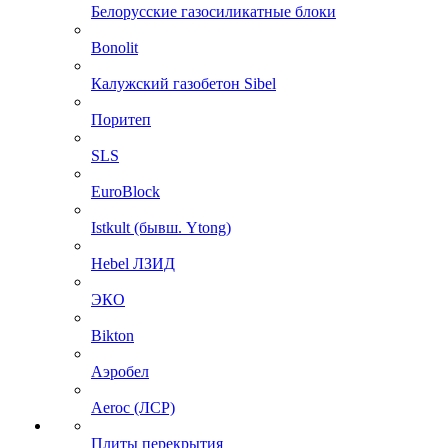
Белорусские газосиликатные блоки
Bonolit
Калужский газобетон Sibel
Поритеп
SLS
EuroBlock
Istkult (бывш. Ytong)
Hebel ЛЗИД
ЭКО
Bikton
Аэробел
Aeroc (ЛСР)
Плиты перекрытия