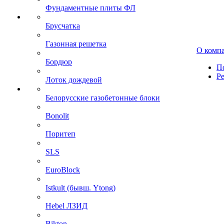
Фундаментные плиты ФЛ
Брусчатка
Газонная решетка
О комп
Бордюр
П
Р
Лоток дождевой
Белорусские газобетонные блоки
Bonolit
Поритеп
SLS
EuroBlock
Istkult (бывш. Ytong)
Hebel ЛЗИД
Bikton