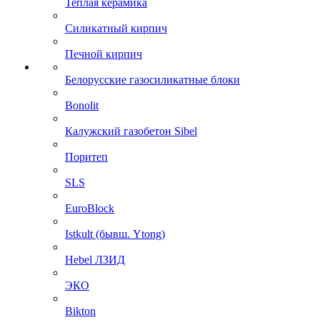
Теплая керамика
Силикатный кирпич
Печной кирпич
Белорусские газосиликатные блоки
Bonolit
Калужский газобетон Sibel
Поритеп
SLS
EuroBlock
Istkult (бывш. Ytong)
Hebel ЛЗИД
ЭКО
Bikton