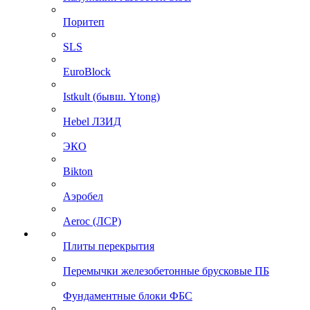
Поритеп
SLS
EuroBlock
Istkult (бывш. Ytong)
Hebel ЛЗИД
ЭКО
Bikton
Аэробел
Aeroc (ЛСР)
Плиты перекрытия
Перемычки железобетонные брусковые ПБ
Фундаментные блоки ФБС