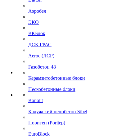
Аэробел
ЭКО
ВКБлок
ДСК ГРАС
Aeroc (ЛСР)
Газобетон 48
Керамзитобетонные блоки
Пескобетонные блоки
Bonolit
Калужский пенобетон Sibel
Поритеп (Poritep)
EuroBlock