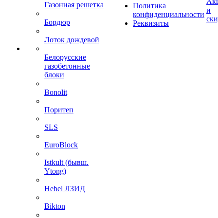
Ак
Газонная решетка
Политика
и
конфиденциальности
ск
Бордюр
Реквизиты
Лоток дождевой
Белорусские
газобетонные
блоки
Bonolit
Поритеп
SLS
EuroBlock
Istkult (бывш.
Ytong)
Hebel ЛЗИД
Bikton