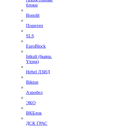
блоки
Bonolit
Поритеп
SLS
EuroBlock
Istkult (бывш.
Ytong)
Hebel ЛЗИД
Bikton
Аэробел
ЭКО
ВКБлок
ДСК ГРАС