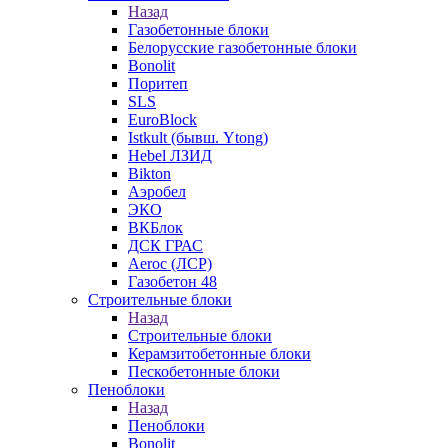
Назад
Газобетонные блоки
Белорусские газобетонные блоки
Bonolit
Поритеп
SLS
EuroBlock
Istkult (бывш. Ytong)
Hebel ЛЗИД
Bikton
Аэробел
ЭКО
ВКБлок
ДСК ГРАС
Aeroc (ЛСР)
Газобетон 48
Строительные блоки
Назад
Строительные блоки
Керамзитобетонные блоки
Пескобетонные блоки
Пеноблоки
Назад
Пеноблоки
Bonolit