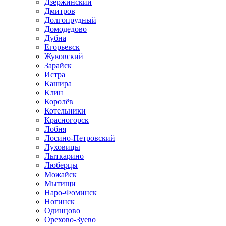
Дзержинский
Дмитров
Долгопрудный
Домодедово
Дубна
Егорьевск
Жуковский
Зарайск
Истра
Кашира
Клин
Королёв
Котельники
Красногорск
Лобня
Лосино-Петровский
Луховицы
Лыткарино
Люберцы
Можайск
Мытищи
Наро-Фоминск
Ногинск
Одинцово
Орехово-Зуево