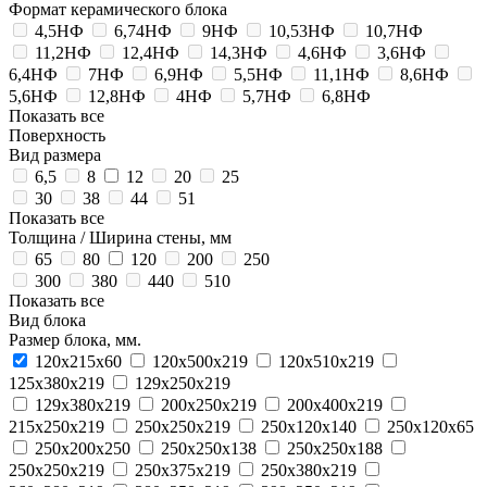
Формат керамического блока
4,5НФ
6,74НФ
9НФ
10,53НФ
10,7НФ
11,2НФ
12,4НФ
14,3НФ
4,6НФ
3,6НФ
6,4НФ
7НФ
6,9НФ
5,5НФ
11,1НФ
8,6НФ
5,6НФ
12,8НФ
4НФ
5,7НФ
6,8НФ
Показать все
Поверхность
Вид размера
6,5
8
12
20
25
30
38
44
51
Показать все
Толщина / Ширина стены, мм
65
80
120
200
250
300
380
440
510
Показать все
Вид блока
Размер блока, мм.
120х215х60
120х500х219
120х510х219
125х380х219
129х250х219
129х380х219
200х250х219
200х400х219
215х250х219
250x250x219
250х120х140
250х120х65
250х200х250
250х250х138
250х250х188
250х250х219
250х375х219
250х380х219