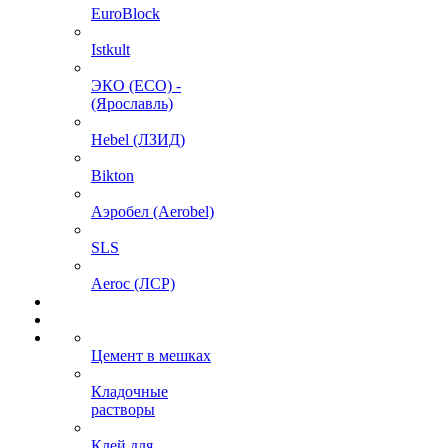
EuroBlock
Istkult
ЭКО (ECO) -
(Ярославль)
Hebel (ЛЗИД)
Bikton
Аэробел (Aerobel)
SLS
Aeroc (ЛСР)
Цемент в мешках
Кладочные
растворы
Клей для