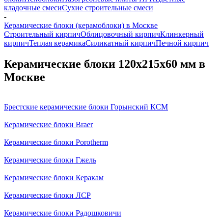
кладочные смеси
Сухие строительные смеси
-
Керамические блоки (керамоблоки) в Москве
Строительный кирпич
Облицовочный кирпич
Клинкерный
кирпич
Теплая керамика
Силикатный кирпич
Печной кирпич
Керамические блоки 120х215х60 мм в
Москве
Брестские керамические блоки Горынский КСМ
Керамические блоки Braer
Керамические блоки Porotherm
Керамические блоки Гжель
Керамические блоки Керакам
Керамические блоки ЛСР
Керамические блоки Радошковичи