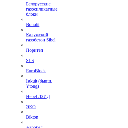
Белорусские
газосиликатные
блоки
Bonolit
Калужский
газобетон Sibel
Поритеп
SLS
EuroBlock
Istkult (бывш.
Ytong)
Hebel ЛЗИД
ЭКО
Bikton
Аэробел