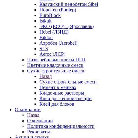
Калужский пенобетон Sibel
Поритеп (Poritep)
EuroBlock
Istkult
ЭКО (ECO) - (Ярославль)
Hebel (ЛЗИД)
Bikton
Аэробел (Aerobel)
SLS
Aeroc (ЛСР)
Пазогребневые плиты ПГП
Цветные кладочные смеси
Сухие строительные смеси
Назад
Сухие строительные смеси
Цемент в мешках
Кладочные растворы
Клей для теплоизоляции
Клей для блоков
О компании
Назад
О компании
Политика конфиденциальности
Реквизиты
Акции и скидки