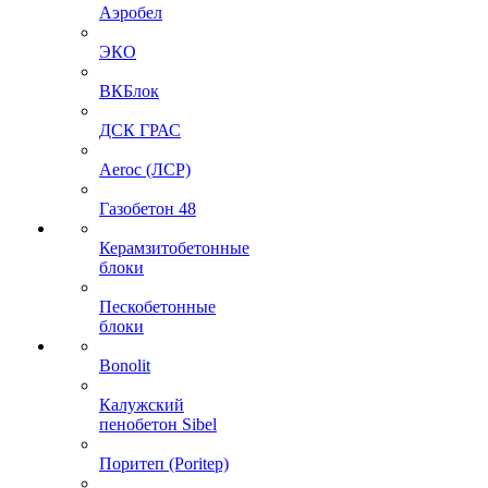
Аэробел
ЭКО
ВКБлок
ДСК ГРАС
Aeroc (ЛСР)
Газобетон 48
Керамзитобетонные
блоки
Пескобетонные
блоки
Bonolit
Калужский
пенобетон Sibel
Поритеп (Poritep)