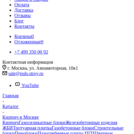
Оплата
Доставка
Отзывы
Блог
Контакты
Корзина
0
Отложенные
0
+7 499 350 00 92
Контактная информация
г. Москва, ул. Авиамоторная, 10к1
sale@puls-stroy.ru
YouTube
Главная
-
Каталог
-
Кирпич в Москве
Кирпич
Газосиликатные блоки
Железобетонные изделия
ЖБИ
Тротуарная плитка
Газобетонные блоки
Строительные
блоки
Пеноблоки
Пазогребневые плиты ПГП
Цветные