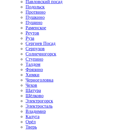
Павловский посад
Подольск
Протвино
Пушкино
Пущино
Раменское
Реутов
Руза
Сергиев Посад
Серпухов
Солнечногорск
Ступино
Талдом
Фрязино
Химки
Черноголовка
Чехов
Шатура
Щёлково
Электрогорск
Электросталь
Владимир
Калуга
Орёл
Тверь