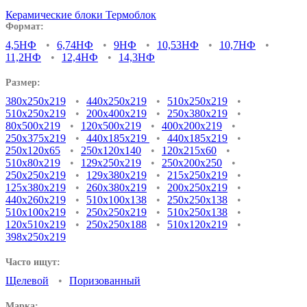
Керамические блоки Термоблок
Формат:
4,5НФ
6,74НФ
9НФ
10,53НФ
10,7НФ
11,2НФ
12,4НФ
14,3НФ
Размер:
380х250х219
440х250х219
510х250х219
510x250x219
200х400х219
250х380х219
80х500х219
120х500х219
400х200х219
250х375х219
440х185х219
440х185х219
250х120х65
250х120х140
120х215х60
510х80х219
129х250х219
250х200х250
250x250x219
129х380х219
215х250х219
125х380х219
260х380х219
200х250х219
440х260х219
510х100х138
250х250х138
510х100х219
250х250х219
510х250х138
120х510х219
250х250х188
510х120х219
398х250х219
Часто ищут:
Щелевой
Поризованный
Марка: