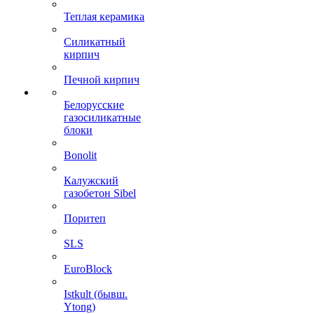
Теплая керамика
Силикатный
кирпич
Печной кирпич
Белорусские
газосиликатные
блоки
Bonolit
Калужский
газобетон Sibel
Поритеп
SLS
EuroBlock
Istkult (бывш.
Ytong)