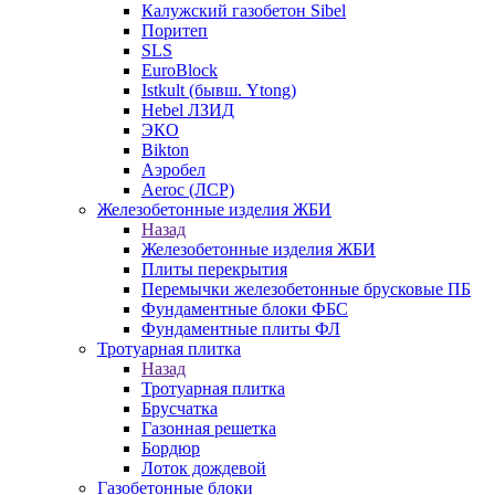
Калужский газобетон Sibel
Поритеп
SLS
EuroBlock
Istkult (бывш. Ytong)
Hebel ЛЗИД
ЭКО
Bikton
Аэробел
Aeroc (ЛСР)
Железобетонные изделия ЖБИ
Назад
Железобетонные изделия ЖБИ
Плиты перекрытия
Перемычки железобетонные брусковые ПБ
Фундаментные блоки ФБС
Фундаментные плиты ФЛ
Тротуарная плитка
Назад
Тротуарная плитка
Брусчатка
Газонная решетка
Бордюр
Лоток дождевой
Газобетонные блоки