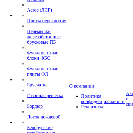
Aeroc (ЛСР)
Плиты перекрытия
Перемычки
железобетонные
брусковые ПБ
Фундаментные
блоки ФБС
Фундаментные
плиты ФЛ
Брусчатка
О компании
Ак
Газонная решетка
Политика
и
конфиденциальности
ск
Бордюр
Реквизиты
Лоток дождевой
Белорусские
газобетонные