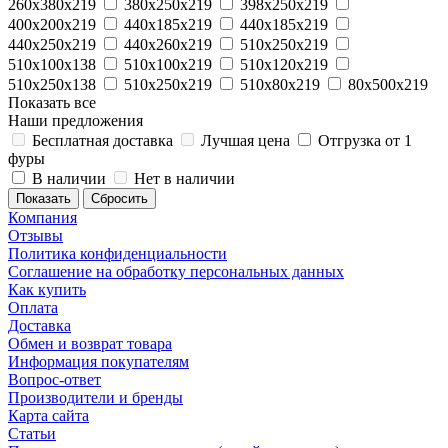
260х380х219
380х250х219
398х250х219
400х200х219
440х185х219
440х185х219
440х250х219
440х260х219
510x250x219
510х100х138
510х100х219
510х120х219
510х250х138
510х250х219
510х80х219
80х500х219
Показать все
Наши предложения
Бесплатная доставка
Лучшая цена
Отгрузка от 1
фуры
В наличии
Нет в наличии
Сбросить
Компания
Отзывы
Политика конфиденциальности
Соглашение на обработку персональных данных
Как купить
Оплата
Доставка
Обмен и возврат товара
Информация покупателям
Вопрос-ответ
Производители и бренды
Карта сайта
Статьи