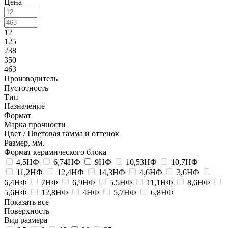
Цена
12
125
238
350
463
Производитель
Пустотность
Тип
Назначение
Формат
Марка прочности
Цвет / Цветовая гамма и оттенок
Размер, мм.
Формат керамического блока
4,5НФ
6,74НФ
9НФ
10,53НФ
10,7НФ
11,2НФ
12,4НФ
14,3НФ
4,6НФ
3,6НФ
6,4НФ
7НФ
6,9НФ
5,5НФ
11,1НФ
8,6НФ
5,6НФ
12,8НФ
4НФ
5,7НФ
6,8НФ
Показать все
Поверхность
Вид размера