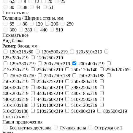
6,5
8
12
20
25
30
38
44
51
Показать все
Толщина / Ширина стены, мм
65
80
120
200
250
300
380
440
510
Показать все
Вид блока
Размер блока, мм.
120х215х60
120х500х219
120х510х219
125х380х219
129х250х219
129х380х219
200х250х219
200х400х219
215х250х219
250x250x219
250х120х140
250х120х65
250х200х250
250х250х138
250х250х188
250х250х219
250х375х219
250х380х219
260х380х219
380х250х219
398х250х219
400х200х219
440х185х219
440х185х219
440х250х219
440х260х219
510x250x219
510х100х138
510х100х219
510х120х219
510х250х138
510х250х219
510х80х219
80х500х219
Показать все
Наши предложения
Бесплатная доставка
Лучшая цена
Отгрузка от 1