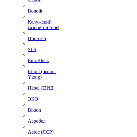
Bonolit
Калужский
газобетон Sibel
Поритеп
SLS
EuroBlock
Istkult (бывш.
Ytong)
Hebel ЛЗИД
ЭКО
Bikton
Аэробел
Aeroc (ЛСР)