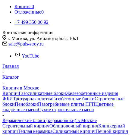
Корзина
0
Отложенные
0
+7 499 350 00 92
Контактная информация
г. Москва, ул. Авиамоторная, 10к1
sale@puls-stroy.ru
YouTube
Главная
-
Каталог
-
Кирпич в Москве
Кирпич
Газосиликатные блоки
Железобетонные изделия
ЖБИ
Тротуарная плитка
Газобетонные блоки
Строительные
блоки
Пеноблоки
Пазогребневые плиты ПГП
Цветные
кладочные смеси
Сухие строительные смеси
-
Керамические блоки (керамоблоки) в Москве
Строительный кирпич
Облицовочный кирпич
Клинкерный
кирпич
Теплая керамика
Силикатный кирпич
Печной кирпич