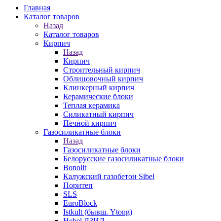
Главная
Каталог товаров
Назад
Каталог товаров
Кирпич
Назад
Кирпич
Строительный кирпич
Облицовочный кирпич
Клинкерный кирпич
Керамические блоки
Теплая керамика
Силикатный кирпич
Печной кирпич
Газосиликатные блоки
Назад
Газосиликатные блоки
Белорусские газосиликатные блоки
Bonolit
Калужский газобетон Sibel
Поритеп
SLS
EuroBlock
Istkult (бывш. Ytong)
Hebel ЛЗИД