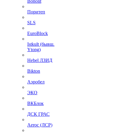
Bonolit
Поритеп
SLS
EuroBlock
Istkult (бывш.
Ytong)
Hebel ЛЗИД
Bikton
Аэробел
ЭКО
ВКБлок
ДСК ГРАС
Aeroc (ЛСР)