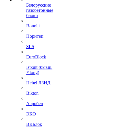
Белорусские
газобетонные
блоки
Bonolit
Поритеп
SLS
EuroBlock
Istkult (бывш.
Ytong)
Hebel ЛЗИД
Bikton
Аэробел
ЭКО
ВКБлок