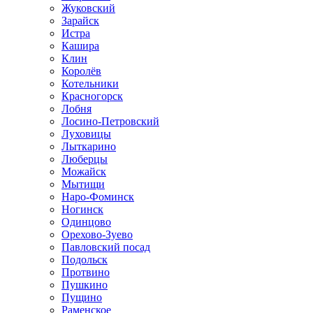
Жуковский
Зарайск
Истра
Кашира
Клин
Королёв
Котельники
Красногорск
Лобня
Лосино-Петровский
Луховицы
Лыткарино
Люберцы
Можайск
Мытищи
Наро-Фоминск
Ногинск
Одинцово
Орехово-Зуево
Павловский посад
Подольск
Протвино
Пушкино
Пущино
Раменское