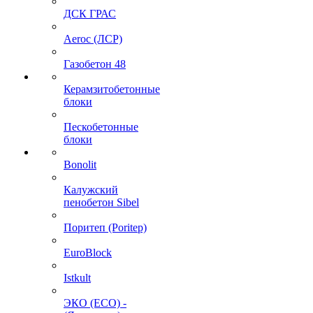
ДСК ГРАС
Aeroc (ЛСР)
Газобетон 48
Керамзитобетонные
блоки
Пескобетонные
блоки
Bonolit
Калужский
пенобетон Sibel
Поритеп (Poritep)
EuroBlock
Istkult
ЭКО (ECO) -