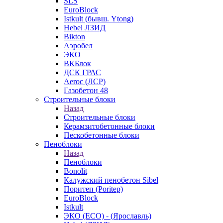
SLS
EuroBlock
Istkult (бывш. Ytong)
Hebel ЛЗИД
Bikton
Аэробел
ЭКО
ВКБлок
ДСК ГРАС
Aeroc (ЛСР)
Газобетон 48
Строительные блоки
Назад
Строительные блоки
Керамзитобетонные блоки
Пескобетонные блоки
Пеноблоки
Назад
Пеноблоки
Bonolit
Калужский пенобетон Sibel
Поритеп (Poritep)
EuroBlock
Istkult
ЭКО (ECO) - (Ярославль)