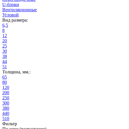
U-блоки
Вентиляционные
Угловой
Вид размера:
6,5
8
12
20
25
30
38
44
51
Толщина, мм.:
65
80
120
200
250
300
380
440
510
Фильтр
По цене (возрастание)