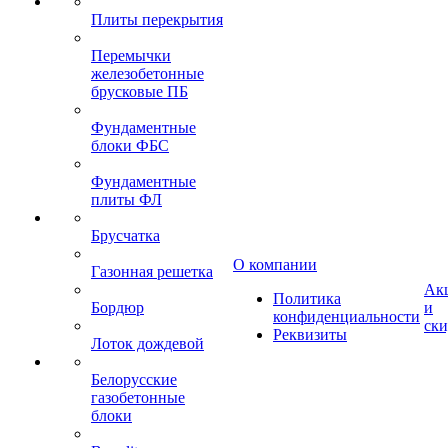
Плиты перекрытия
Перемычки
железобетонные
брусковые ПБ
Фундаментные
блоки ФБС
Фундаментные
плиты ФЛ
Брусчатка
О компании
Газонная решетка
Ак
Политика
Бордюр
и
конфиденциальности
ск
Реквизиты
Лоток дождевой
Белорусские
газобетонные
блоки