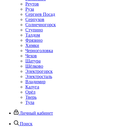
Реутов
Руза
Сергиев Посад
Серпухов
Солнечногорск
Ступино
Талдом
Фрязино
Химки
Черноголовка
Чехов
Шатура
Щёлково
Электрогорск
Электросталь
Владимир
Калуга
Орёл
Тверь
Тула
Личный кабинет
Поиск