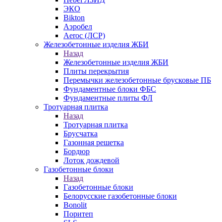
ЭКО
Bikton
Аэробел
Aeroc (ЛСР)
Железобетонные изделия ЖБИ
Назад
Железобетонные изделия ЖБИ
Плиты перекрытия
Перемычки железобетонные брусковые ПБ
Фундаментные блоки ФБС
Фундаментные плиты ФЛ
Тротуарная плитка
Назад
Тротуарная плитка
Брусчатка
Газонная решетка
Бордюр
Лоток дождевой
Газобетонные блоки
Назад
Газобетонные блоки
Белорусские газобетонные блоки
Bonolit
Поритеп