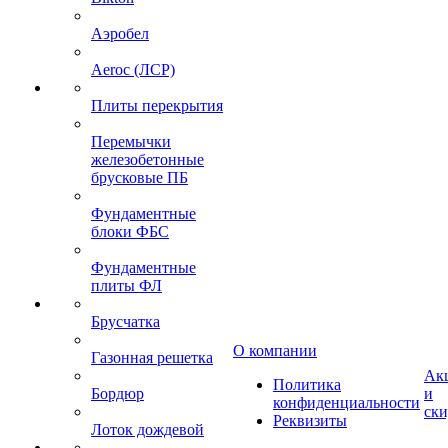
Аэробел
Aeroc (ЛСР)
Плиты перекрытия
Перемычки
железобетонные
брусковые ПБ
Фундаментные
блоки ФБС
Фундаментные
плиты ФЛ
Брусчатка
О компании
Газонная решетка
Ак
Политика
Бордюр
и
конфиденциальности
ск
Реквизиты
Лоток дождевой