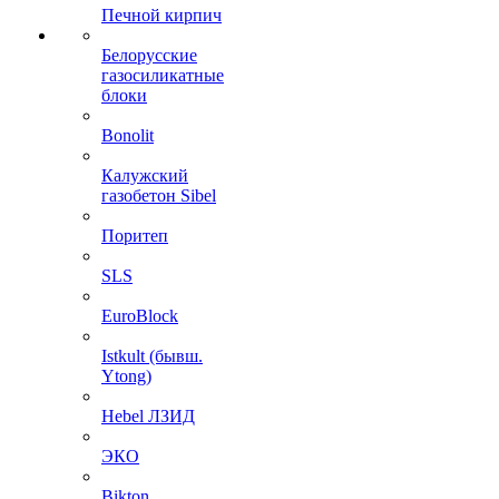
Печной кирпич
Белорусские
газосиликатные
блоки
Bonolit
Калужский
газобетон Sibel
Поритеп
SLS
EuroBlock
Istkult (бывш.
Ytong)
Hebel ЛЗИД
ЭКО
Bikton