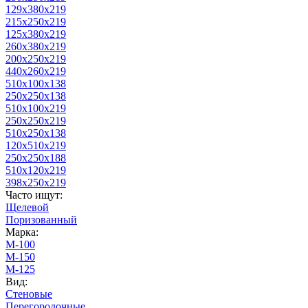
129х380х219
215х250х219
125х380х219
260х380х219
200х250х219
440х260х219
510х100х138
250х250х138
510х100х219
250х250х219
510х250х138
120х510х219
250х250х188
510х120х219
398х250х219
Часто ищут:
Щелевой
Поризованный
Марка:
М-100
М-150
М-125
Вид:
Стеновые
Перегородочные