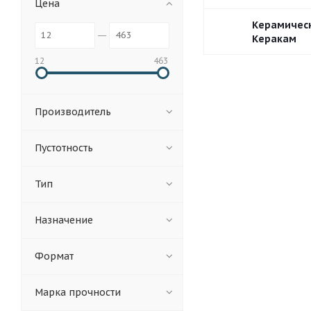
Цена
Керамичес
Керакам
12
463
4,5НФ
6,74НФ
Производитель
Пустотность
380х250х219
440
Тип
400х200х219
250
129х250х219
250
Назначение
440х260х219
510
Формат
510х120х219
398
Марка прочности