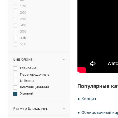
120
200
250
300
380
440
510
Вид блока
Стеновые
Перегородочные
U-блоки
Популярные ка
Вентиляционный
Угловой
Кирпич
Размер блока, мм.
Облицовочный кир