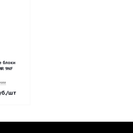
е блоки
4R 9NF
ичии
б.
/шт