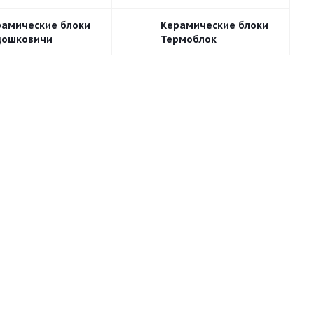
рамические блоки
Керамические блоки
дошковичи
Термоблок
Ф
250х380х219
80х500х219
120х500х219
50х120х140
120х215х60
510х80х219
125х380х219
260х380х219
200х250х219
510х250х138
120х510х219
250х250х188