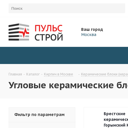
Ваш город
Москва
Главная
-
Каталог
-
Кирпич в Москве
-
Керамические блоки (кера
Угловые керамические бл
Брестские
Фильтр по параметрам
керамическ
Горынский 