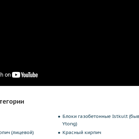
тегории
Блоки газобетонные Istkult (бы
Ytong)
пич (лицевой)
Красный кирпич