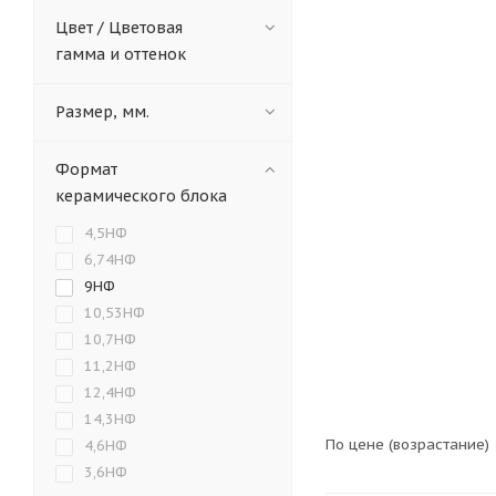
Цвет / Цветовая
Щелевой
Поризо
гамма и оттенок
Размер, мм.
М-100
М-150
Формат
керамического блока
Стеновые
Перег
4,5НФ
6,74НФ
9НФ
6,5
8
12
10,53НФ
10,7НФ
11,2НФ
65
80
120
12,4НФ
14,3НФ
По цене (возрастание)
4,6НФ
3,6НФ