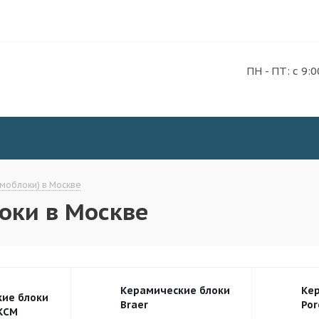
ПН - ПТ: с 9:0
моблоки) в Москве
оки в Москве
Керамические блоки
Ке
ие блоки
Braer
Po
КСМ