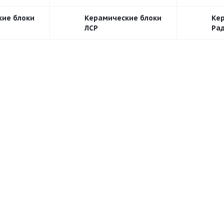
кие блоки
Керамические блоки
Ке
ЛСР
Ра
9НФ
10,53НФ
10,7НФ
11,2НФ
12,4НФ
14,3Н
х250х219
510х250х219
510x250x219
200х400х219
х375х219
440х185х219
440х185х219
250х120х65
2
х200х250
250x250x219
129х380х219
215х250х219
х100х138
250х250х138
510х100х219
250х250х219
х250х219