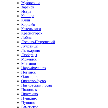
Жуковский
Зарайск
Истра
Кашира
Клин
Королёв
Котельники
Красногорск
Лобня
Лосино-Петровский
Луховицы
Лыткарино
Люберцы
Можайск
Мытищи
Наро-Фоминск
Ногинск
Одинцово
Орехово-Зуево
Павловский посад
Подольск
Протвино
Пушкино
Пущино
Раменское