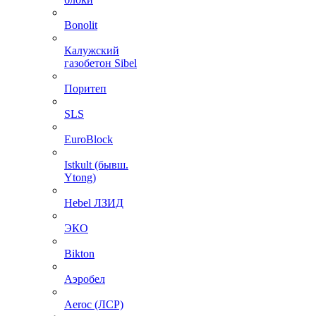
Bonolit
Калужский
газобетон Sibel
Поритеп
SLS
EuroBlock
Istkult (бывш.
Ytong)
Hebel ЛЗИД
ЭКО
Bikton
Аэробел
Aeroc (ЛСР)