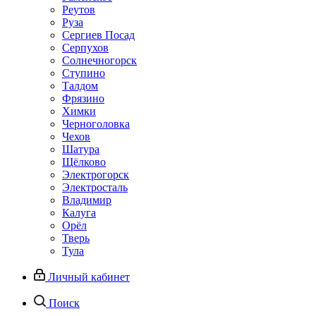
Реутов
Руза
Сергиев Посад
Серпухов
Солнечногорск
Ступино
Талдом
Фрязино
Химки
Черноголовка
Чехов
Шатура
Щёлково
Электрогорск
Электросталь
Владимир
Калуга
Орёл
Тверь
Тула
Личный кабинет
Поиск