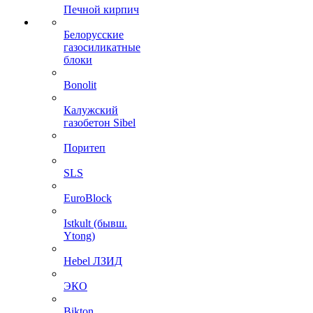
Печной кирпич
Белорусские
газосиликатные
блоки
Bonolit
Калужский
газобетон Sibel
Поритеп
SLS
EuroBlock
Istkult (бывш.
Ytong)
Hebel ЛЗИД
ЭКО
Bikton