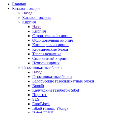
Главная
Каталог товаров
Назад
Каталог товаров
Кирпич
Назад
Кирпич
Строительный кирпич
Облицовочный кирпич
Клинкерный кирпич
Керамические блоки
Теплая керамика
Силикатный кирпич
Печной кирпич
Газосиликатные блоки
Назад
Газосиликатные блоки
Белорусские газосиликатные блоки
Bonolit
Калужский газобетон Sibel
Поритеп
SLS
EuroBlock
Istkult (бывш. Ytong)
Hebel ЛЗИД