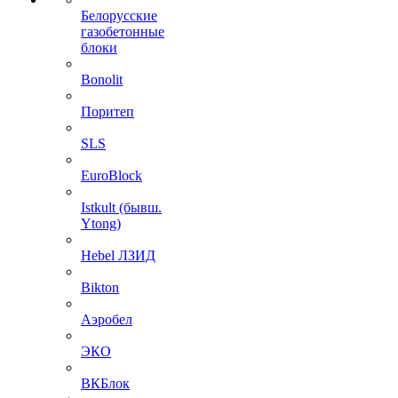
Белорусские
газобетонные
блоки
Bonolit
Поритеп
SLS
EuroBlock
Istkult (бывш.
Ytong)
Hebel ЛЗИД
Bikton
Аэробел
ЭКО
ВКБлок