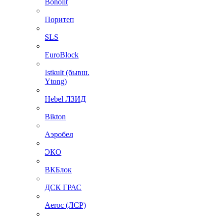
Bonolit
Поритеп
SLS
EuroBlock
Istkult (бывш.
Ytong)
Hebel ЛЗИД
Bikton
Аэробел
ЭКО
ВКБлок
ДСК ГРАС
Aeroc (ЛСР)