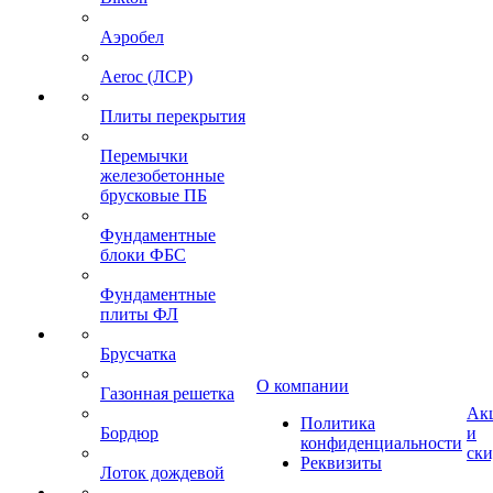
Аэробел
Aeroc (ЛСР)
Плиты перекрытия
Перемычки
железобетонные
брусковые ПБ
Фундаментные
блоки ФБС
Фундаментные
плиты ФЛ
Брусчатка
О компании
Газонная решетка
Ак
Политика
Бордюр
и
конфиденциальности
ск
Реквизиты
Лоток дождевой