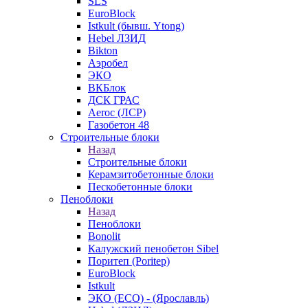
SLS
EuroBlock
Istkult (бывш. Ytong)
Hebel ЛЗИД
Bikton
Аэробел
ЭКО
ВКБлок
ДСК ГРАС
Aeroc (ЛСР)
Газобетон 48
Строительные блоки
Назад
Строительные блоки
Керамзитобетонные блоки
Пескобетонные блоки
Пеноблоки
Назад
Пеноблоки
Bonolit
Калужский пенобетон Sibel
Поритеп (Poritep)
EuroBlock
Istkult
ЭКО (ECO) - (Ярославль)