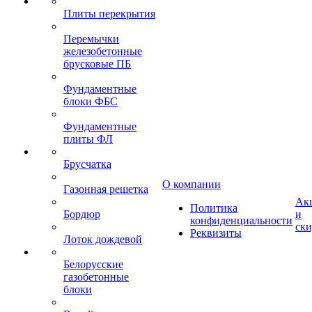
Плиты перекрытия
Перемычки
железобетонные
брусковые ПБ
Фундаментные
блоки ФБС
Фундаментные
плиты ФЛ
Брусчатка
О компании
Газонная решетка
Ак
Политика
Бордюр
и
конфиденциальности
ск
Реквизиты
Лоток дождевой
Белорусские
газобетонные
блоки