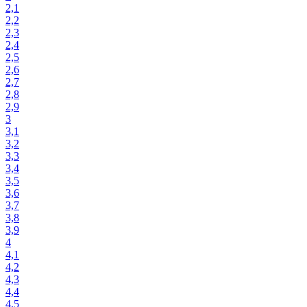
2,1
2,2
2,3
2,4
2,5
2,6
2,7
2,8
2,9
3
3,1
3,2
3,3
3,4
3,5
3,6
3,7
3,8
3,9
4
4,1
4,2
4,3
4,4
4,5