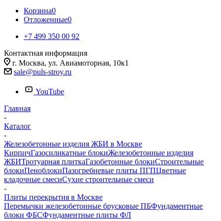
Корзина
0
Отложенные
0
+7 499 350 00 92
Контактная информация
г. Москва, ул. Авиамоторная, 10к1
sale@puls-stroy.ru
YouTube
Главная
-
Каталог
-
Железобетонные изделия ЖБИ в Москве
Кирпич
Газосиликатные блоки
Железобетонные изделия
ЖБИ
Тротуарная плитка
Газобетонные блоки
Строительные
блоки
Пеноблоки
Пазогребневые плиты ПГП
Цветные
кладочные смеси
Сухие строительные смеси
-
Плиты перекрытия в Москве
Перемычки железобетонные брусковые ПБ
Фундаментные
блоки ФБС
Фундаментные плиты ФЛ