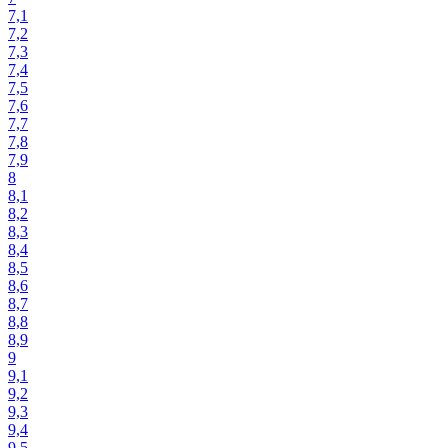
7,1
7,2
7,3
7,4
7,5
7,6
7,7
7,8
7,9
8
8,1
8,2
8,3
8,4
8,5
8,6
8,7
8,8
8,9
9
9,1
9,2
9,3
9,4
9,5