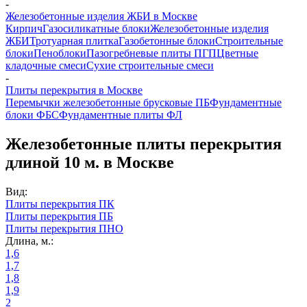
-
Железобетонные изделия ЖБИ в Москве
Кирпич
Газосиликатные блоки
Железобетонные изделия
ЖБИ
Тротуарная плитка
Газобетонные блоки
Строительные
блоки
Пеноблоки
Пазогребневые плиты ПГП
Цветные
кладочные смеси
Сухие строительные смеси
-
Плиты перекрытия в Москве
Перемычки железобетонные брусковые ПБ
Фундаментные
блоки ФБС
Фундаментные плиты ФЛ
Железобетонные плиты перекрытия
длиной 10 м. в Москве
Вид:
Плиты перекрытия ПК
Плиты перекрытия ПБ
Плиты перекрытия ПНО
Длина, м.:
1,6
1,7
1,8
1,9
2