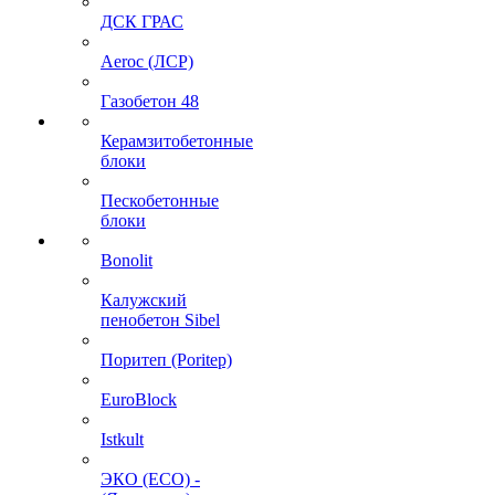
ДСК ГРАС
Aeroc (ЛСР)
Газобетон 48
Керамзитобетонные
блоки
Пескобетонные
блоки
Bonolit
Калужский
пенобетон Sibel
Поритеп (Poritep)
EuroBlock
Istkult
ЭКО (ECO) -