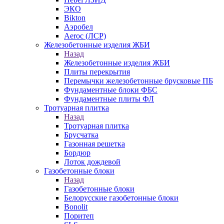
ЭКО
Bikton
Аэробел
Aeroc (ЛСР)
Железобетонные изделия ЖБИ
Назад
Железобетонные изделия ЖБИ
Плиты перекрытия
Перемычки железобетонные брусковые ПБ
Фундаментные блоки ФБС
Фундаментные плиты ФЛ
Тротуарная плитка
Назад
Тротуарная плитка
Брусчатка
Газонная решетка
Бордюр
Лоток дождевой
Газобетонные блоки
Назад
Газобетонные блоки
Белорусские газобетонные блоки
Bonolit
Поритеп