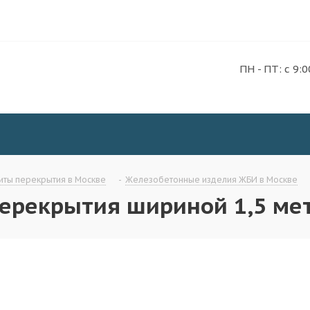
ПН - ПТ: с 9:0
иты перекрытия в Москве
-
Железобетонные изделия ЖБИ в Москве
ерекрытия шириной 1,5 мет
Плиты перекрытия ПБ
Плиты перекрытия ПНО