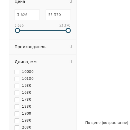
Цена
1,6
1,7
1,8
3 626
53 370
3,4
3,5
3,6
5,2
5,3
5,4
Производитель
7
7,1
7,2
8,8
8,9
9
Длина, мм.
10080
10180
160
220
1580
1680
1780
1880
1
1,2
1908
1980
По цене (возрастание)
2080