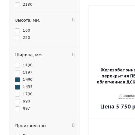
2180
2280
2380
Высота, мм.
2480
160
2580
220
2680
2780
Ширина, мм.
2880
2980
1190
3080
Железобетонна
1197
перекрытия ПБ
3180
1490
облегченная ДСК
3280
1495
3380
1790
В налич
3480
990
3580
5 750
р
997
3680
3780
Производство
3880
3980