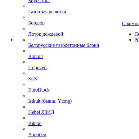
Брусчатка
Газонная решетка
Бордюр
О комп
Лоток дождевой
П
Р
Белорусские газобетонные блоки
Bonolit
Поритеп
SLS
EuroBlock
Istkult (бывш. Ytong)
Hebel ЛЗИД
Bikton
Аэробел