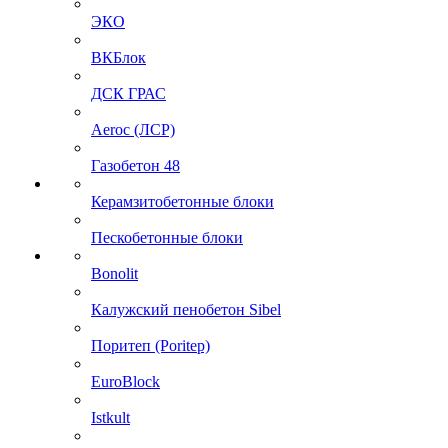
ЭКО
ВКБлок
ДСК ГРАС
Aeroc (ЛСР)
Газобетон 48
Керамзитобетонные блоки
Пескобетонные блоки
Bonolit
Калужский пенобетон Sibel
Поритеп (Poritep)
EuroBlock
Istkult