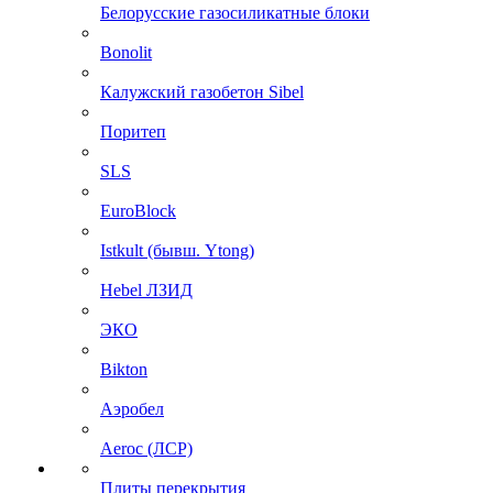
Белорусские газосиликатные блоки
Bonolit
Калужский газобетон Sibel
Поритеп
SLS
EuroBlock
Istkult (бывш. Ytong)
Hebel ЛЗИД
ЭКО
Bikton
Аэробел
Aeroc (ЛСР)
Плиты перекрытия