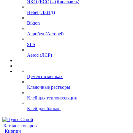
ЭКО (ECO) - (Ярославль)
Hebel (ЛЗИД)
Bikton
Аэробел (Aerobel)
SLS
Aeroc (ЛСР)
Цемент в мешках
Кладочные растворы
Клей для теплоизоляции
Клей для блоков
Каталог товаров
Кирпич