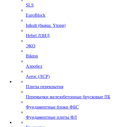
SLS
EuroBlock
Istkult (бывш. Ytong)
Hebel ЛЗИД
ЭКО
Bikton
Аэробел
Aeroc (ЛСР)
Плиты перекрытия
Перемычки железобетонные брусковые ПБ
Фундаментные блоки ФБС
Фундаментные плиты ФЛ