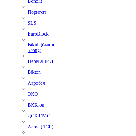
Bonolit
Поритеп
SLS
EuroBlock
Istkult (бывш.
Ytong)
Hebel ЛЗИД
Bikton
Аэробел
ЭКО
ВКБлок
ДСК ГРАС
Aeroc (ЛСР)