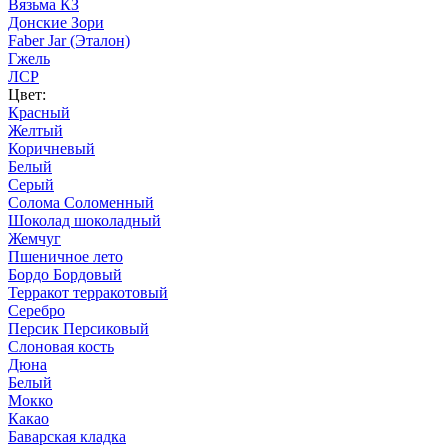
Вязьма КЗ
Донские Зори
Faber Jar (Эталон)
Гжель
ЛСР
Цвет:
Красный
Желтый
Коричневый
Белый
Серый
Солома Соломенный
Шоколад шоколадный
Жемчуг
Пшеничное лето
Бордо Бордовый
Терракот терракотовый
Серебро
Персик Персиковый
Слоновая кость
Дюна
Белый
Мокко
Какао
Баварская кладка