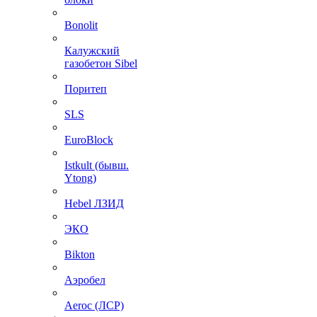
Bonolit
Калужский
газобетон Sibel
Поритеп
SLS
EuroBlock
Istkult (бывш.
Ytong)
Hebel ЛЗИД
ЭКО
Bikton
Аэробел
Aeroc (ЛСР)