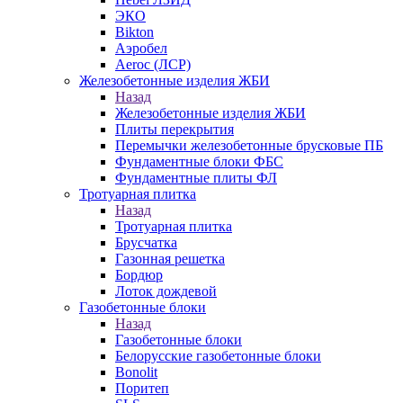
ЭКО
Bikton
Аэробел
Aeroc (ЛСР)
Железобетонные изделия ЖБИ
Назад
Железобетонные изделия ЖБИ
Плиты перекрытия
Перемычки железобетонные брусковые ПБ
Фундаментные блоки ФБС
Фундаментные плиты ФЛ
Тротуарная плитка
Назад
Тротуарная плитка
Брусчатка
Газонная решетка
Бордюр
Лоток дождевой
Газобетонные блоки
Назад
Газобетонные блоки
Белорусские газобетонные блоки
Bonolit
Поритеп