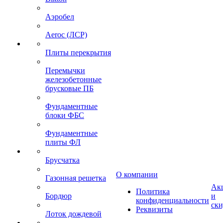
Аэробел
Aeroc (ЛСР)
Плиты перекрытия
Перемычки
железобетонные
брусковые ПБ
Фундаментные
блоки ФБС
Фундаментные
плиты ФЛ
Брусчатка
О компании
Газонная решетка
Ак
Политика
Бордюр
и
конфиденциальности
ск
Реквизиты
Лоток дождевой