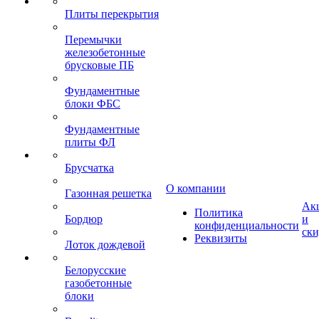
Плиты перекрытия
Перемычки
железобетонные
брусковые ПБ
Фундаментные
блоки ФБС
Фундаментные
плиты ФЛ
Брусчатка
О компании
Газонная решетка
Ак
Политика
Бордюр
и
конфиденциальности
ск
Реквизиты
Лоток дождевой
Белорусские
газобетонные
блоки