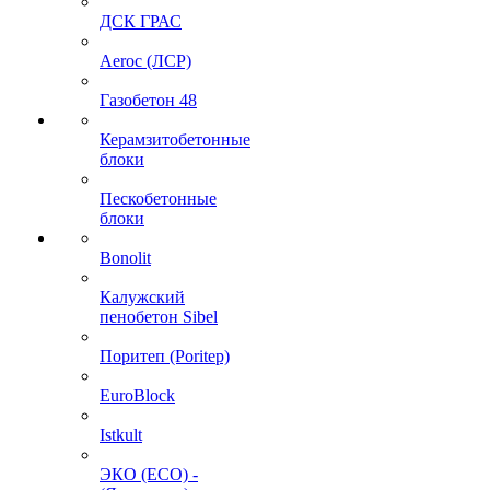
ДСК ГРАС
Aeroc (ЛСР)
Газобетон 48
Керамзитобетонные
блоки
Пескобетонные
блоки
Bonolit
Калужский
пенобетон Sibel
Поритеп (Poritep)
EuroBlock
Istkult
ЭКО (ECO) -