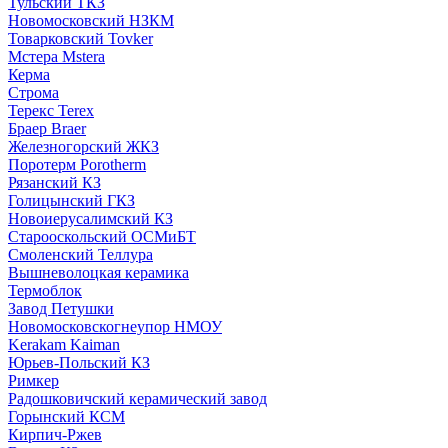
Тульский ТКЗ
Новомосковский НЗКМ
Товарковский Tovker
Мстера Mstera
Керма
Строма
Терекс Terex
Браер Braer
Железногорский ЖКЗ
Поротерм Porotherm
Рязанский КЗ
Голицынский ГКЗ
Новоиерусалимский КЗ
Старооскольский ОСМиБТ
Смоленский Теллура
Вышневолоцкая керамика
Термоблок
Завод Петушки
Новомосковскогнеупор НМОУ
Kerakam Kaiman
Юрьев-Польский КЗ
Римкер
Радошковичский керамический завод
Горынский КСМ
Кирпич-Ржев