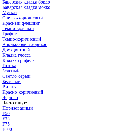
Баварская кладка бордо
Баварская кладка мокко
Мускат
Светло-коричневый
Красный флешинг
Темно-красный
Графит
Темно-коричневый
Абрикосовый абрикос
Двухцветный
Кладка глосса
Кладка грифель
Готика
Зеленый
Светло-серый
Бежевый
Вишня
Красно-коричневый
Черный
Часто ищут:
Поризованный
F50
F35
F75
F100