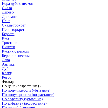
Кора дуба с песком
Скала
Дерево
Доломит
Пена
Скала-торкрет
Пена-торкрет
Береста
Руст
Тростник
Винтаж
Рустик с песком
Береста с песком
Лава
Антика
Дуб
Кварц
Ретро
Фильтр
По цене (возрастание)
По популярности (убывание)
По популярности (возрастание)
По алфавиту (убывание)
По алфавиту (возрастание)
По цене (убывание)