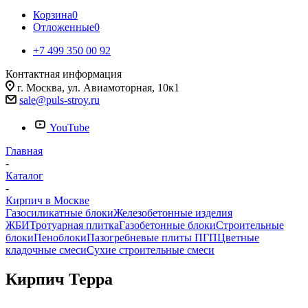
Корзина
0
Отложенные
0
+7 499 350 00 92
Контактная информация
г. Москва, ул. Авиамоторная, 10к1
sale@puls-stroy.ru
YouTube
Главная
-
Каталог
-
Кирпич в Москве
Газосиликатные блоки
Железобетонные изделия
ЖБИ
Тротуарная плитка
Газобетонные блоки
Строительные
блоки
Пеноблоки
Пазогребневые плиты ПГП
Цветные
кладочные смеси
Сухие строительные смеси
Кирпич Терра