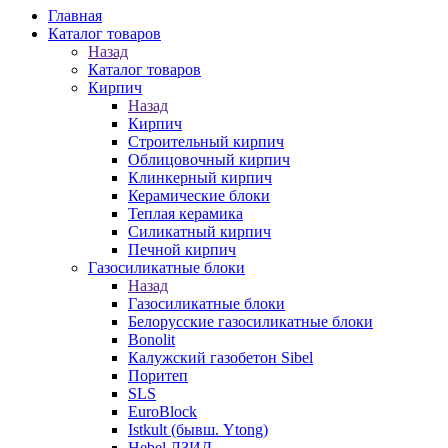
Главная
Каталог товаров
Назад
Каталог товаров
Кирпич
Назад
Кирпич
Строительный кирпич
Облицовочный кирпич
Клинкерный кирпич
Керамические блоки
Теплая керамика
Силикатный кирпич
Печной кирпич
Газосиликатные блоки
Назад
Газосиликатные блоки
Белорусские газосиликатные блоки
Bonolit
Калужский газобетон Sibel
Поритеп
SLS
EuroBlock
Istkult (бывш. Ytong)
Hebel ЛЗИД