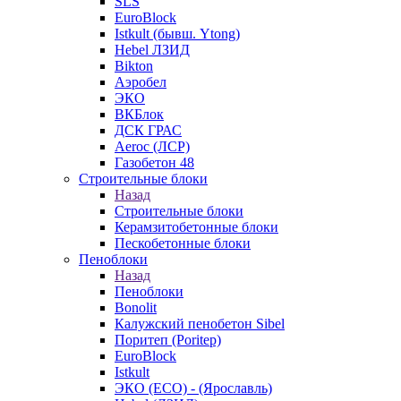
SLS
EuroBlock
Istkult (бывш. Ytong)
Hebel ЛЗИД
Bikton
Аэробел
ЭКО
ВКБлок
ДСК ГРАС
Aeroc (ЛСР)
Газобетон 48
Строительные блоки
Назад
Строительные блоки
Керамзитобетонные блоки
Пескобетонные блоки
Пеноблоки
Назад
Пеноблоки
Bonolit
Калужский пенобетон Sibel
Поритеп (Poritep)
EuroBlock
Istkult
ЭКО (ECO) - (Ярославль)