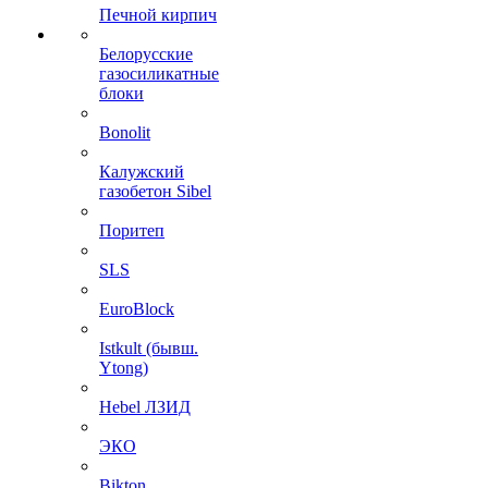
Печной кирпич
Белорусские
газосиликатные
блоки
Bonolit
Калужский
газобетон Sibel
Поритеп
SLS
EuroBlock
Istkult (бывш.
Ytong)
Hebel ЛЗИД
ЭКО
Bikton