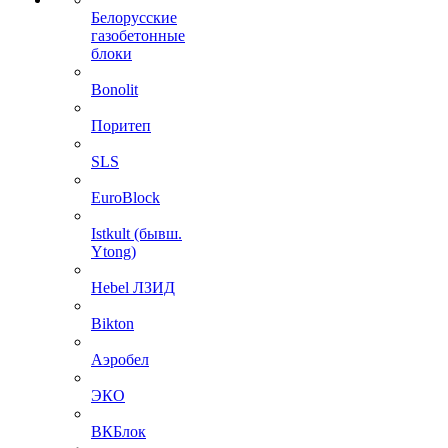
Белорусские
газобетонные
блоки
Bonolit
Поритеп
SLS
EuroBlock
Istkult (бывш.
Ytong)
Hebel ЛЗИД
Bikton
Аэробел
ЭКО
ВКБлок