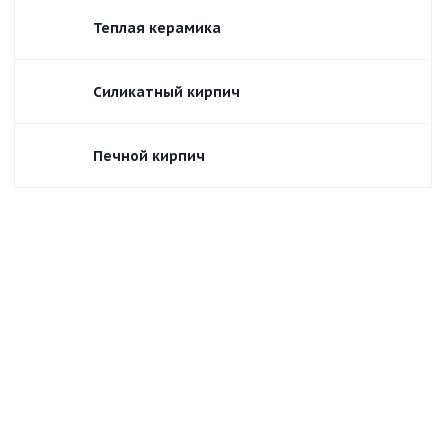
Теплая керамика
Силикатный кирпич
Печной кирпич
Воротынский
Воскресенский ВКЗ
Алексинский Алексин
Болоховский БКЗ
Михневский МКЗ
Липковский Липки
Каширский Кашира
Карасевский ККЗ
Ломинцевский ЛКЗ
Тульский ТКЗ