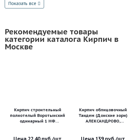
Показать все
Рекомендуемые товары
категории каталога Кирпич в
Москве
Кирпич строительный
Кирпич облицовочный
полнотелый Воротынский
Тандем (Донские зори)
одинарный 1 НФ
АЛЕКСАНДРОВО,
рифленый М-200
215*102*65 мм
22.40
руб.
/шт
139
руб.
/шт