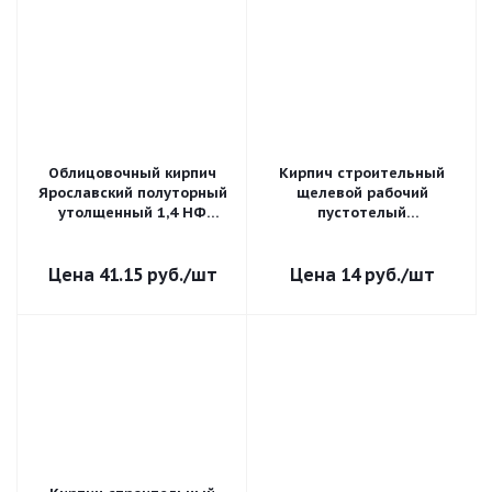
Облицовочный кирпич
Кирпич строительный
Ярославский полуторный
щелевой рабочий
утолщенный 1,4 НФ
пустотелый
Коричневый гладкий
Верхневолжский ВВКЗ
полуторный утолщенный
1,4 НФ рифленый М-150
41.15
руб.
/шт
14
руб.
/шт