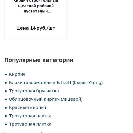
Кирпич строительный
щелевой рабочий
пустотелый
Верхневолжский ВВКЗ
одинарный 1 НФ
рифленый М-150
14
руб.
/шт
Популярные категории
Кирпич
Блоки газобетонные Istkult (бывш. Ytong)
Тротуарная брусчатка
Облицовочный кирпич (лицевой)
Красный кирпич
Тротуарная плитка
Тротуарная плитка