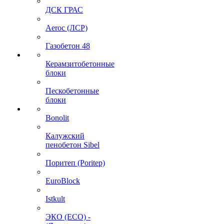
ДСК ГРАС
Aeroc (ЛСР)
Газобетон 48
Керамзитобетонные
блоки
Пескобетонные
блоки
Bonolit
Калужский
пенобетон Sibel
Поритеп (Poritep)
EuroBlock
Istkult
ЭКО (ECO) -