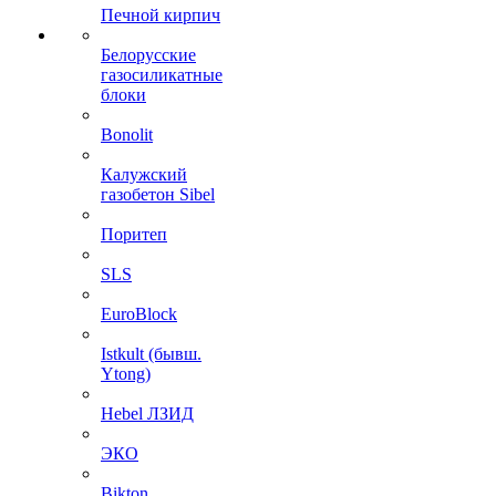
Печной кирпич
Белорусские
газосиликатные
блоки
Bonolit
Калужский
газобетон Sibel
Поритеп
SLS
EuroBlock
Istkult (бывш.
Ytong)
Hebel ЛЗИД
ЭКО
Bikton