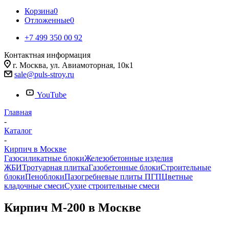
Корзина
0
Отложенные
0
+7 499 350 00 92
Контактная информация
г. Москва, ул. Авиамоторная, 10к1
sale@puls-stroy.ru
YouTube
Главная
-
Каталог
-
Кирпич в Москве
Газосиликатные блоки
Железобетонные изделия
ЖБИ
Тротуарная плитка
Газобетонные блоки
Строительные
блоки
Пеноблоки
Пазогребневые плиты ПГП
Цветные
кладочные смеси
Сухие строительные смеси
Кирпич М-200 в Москве