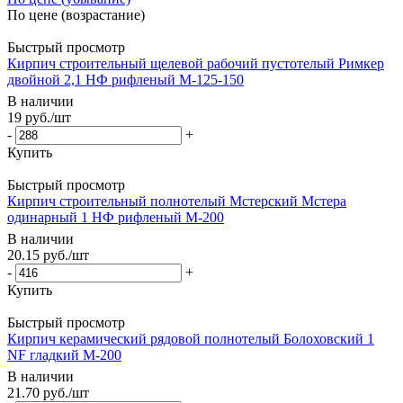
По цене (возрастание)
Быстрый просмотр
Кирпич строительный щелевой рабочий пустотелый Римкер
двойной 2,1 НФ рифленый М-125-150
В наличии
19
руб.
/шт
-
+
Купить
Быстрый просмотр
Кирпич строительный полнотелый Мстерский Мстера
одинарный 1 НФ рифленый М-200
В наличии
20.15
руб.
/шт
-
+
Купить
Быстрый просмотр
Кирпич керамический рядовой полнотелый Болоховский 1
NF гладкий М-200
В наличии
21.70
руб.
/шт