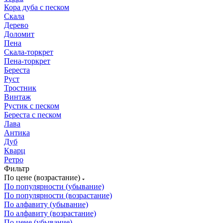
Кора дуба с песком
Скала
Дерево
Доломит
Пена
Скала-торкрет
Пена-торкрет
Береста
Руст
Тростник
Винтаж
Рустик с песком
Береста с песком
Лава
Антика
Дуб
Кварц
Ретро
Фильтр
По цене (возрастание)
По популярности (убывание)
По популярности (возрастание)
По алфавиту (убывание)
По алфавиту (возрастание)
По цене (убывание)