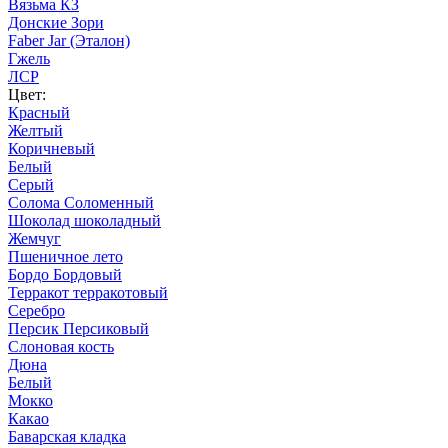
Вязьма КЗ
Донские Зори
Faber Jar (Эталон)
Гжель
ЛСР
Цвет:
Красный
Желтый
Коричневый
Белый
Серый
Солома Соломенный
Шоколад шоколадный
Жемчуг
Пшеничное лето
Бордо Бордовый
Терракот терракотовый
Серебро
Персик Персиковый
Слоновая кость
Дюна
Белый
Мокко
Какао
Баварская кладка