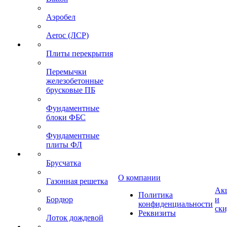
Аэробел
Aeroc (ЛСР)
Плиты перекрытия
Перемычки
железобетонные
брусковые ПБ
Фундаментные
блоки ФБС
Фундаментные
плиты ФЛ
Брусчатка
О компании
Газонная решетка
Ак
Политика
Бордюр
и
конфиденциальности
ск
Реквизиты
Лоток дождевой