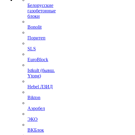
Белорусские
газобетонные
блоки
Bonolit
Поритеп
SLS
EuroBlock
Istkult (бывш.
Ytong)
Hebel ЛЗИД
Bikton
Аэробел
ЭКО
ВКБлок