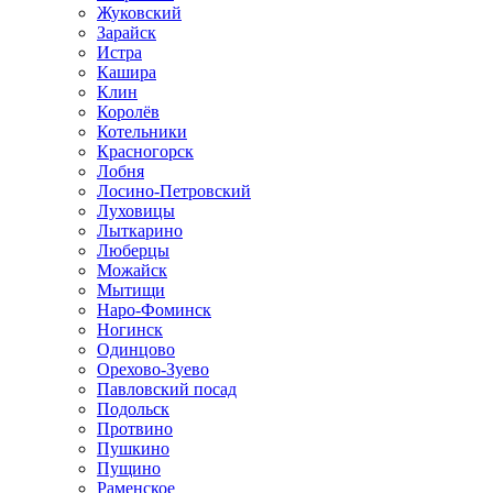
Жуковский
Зарайск
Истра
Кашира
Клин
Королёв
Котельники
Красногорск
Лобня
Лосино-Петровский
Луховицы
Лыткарино
Люберцы
Можайск
Мытищи
Наро-Фоминск
Ногинск
Одинцово
Орехово-Зуево
Павловский посад
Подольск
Протвино
Пушкино
Пущино
Раменское