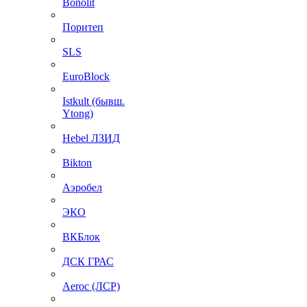
Bonolit
Поритеп
SLS
EuroBlock
Istkult (бывш.
Ytong)
Hebel ЛЗИД
Bikton
Аэробел
ЭКО
ВКБлок
ДСК ГРАС
Aeroc (ЛСР)