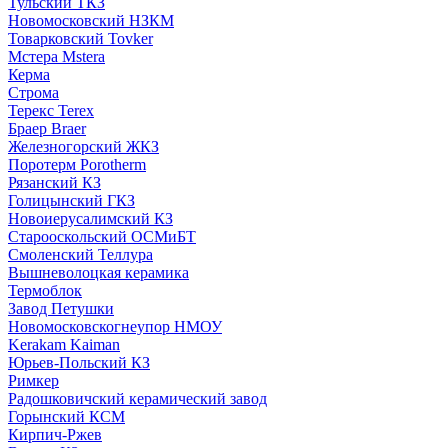
Тульский ТКЗ
Новомосковский НЗКМ
Товарковский Tovker
Мстера Mstera
Керма
Строма
Терекс Terex
Браер Braer
Железногорский ЖКЗ
Поротерм Porotherm
Рязанский КЗ
Голицынский ГКЗ
Новоиерусалимский КЗ
Старооскольский ОСМиБТ
Смоленский Теллура
Вышневолоцкая керамика
Термоблок
Завод Петушки
Новомосковскогнеупор НМОУ
Kerakam Kaiman
Юрьев-Польский КЗ
Римкер
Радошковичский керамический завод
Горынский КСМ
Кирпич-Ржев