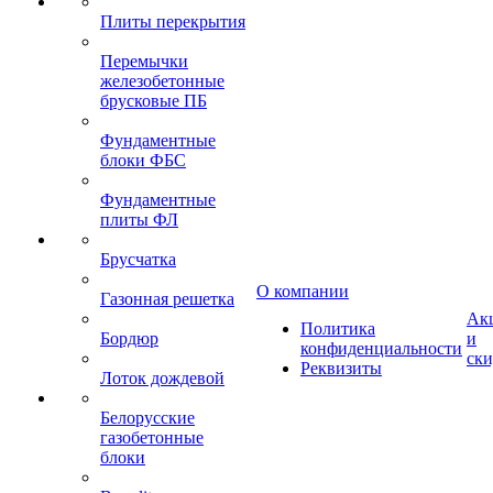
Плиты перекрытия
Перемычки
железобетонные
брусковые ПБ
Фундаментные
блоки ФБС
Фундаментные
плиты ФЛ
Брусчатка
О компании
Газонная решетка
Ак
Политика
Бордюр
и
конфиденциальности
ск
Реквизиты
Лоток дождевой
Белорусские
газобетонные
блоки