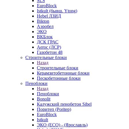
SLS
EuroBlock
Istkult (бывш. Ytong)
Hebel ЛЗИД
Bikton
Аэробел
ЭКО
ВКБлок
ДСК ГРАС
Aeroc (ЛСР)
Газобетон 48
Строительные блоки
Назад
Строительные блоки
Керамзитобетонные блоки
Пескобетонные блоки
Пеноблоки
Назад
Пеноблоки
Bonolit
Калужский пенобетон Sibel
Поритеп (Poritep)
EuroBlock
Istkult
ЭКО (ECO) - (Ярославль)