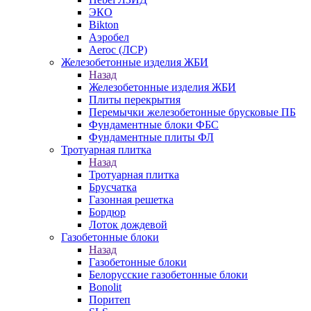
ЭКО
Bikton
Аэробел
Aeroc (ЛСР)
Железобетонные изделия ЖБИ
Назад
Железобетонные изделия ЖБИ
Плиты перекрытия
Перемычки железобетонные брусковые ПБ
Фундаментные блоки ФБС
Фундаментные плиты ФЛ
Тротуарная плитка
Назад
Тротуарная плитка
Брусчатка
Газонная решетка
Бордюр
Лоток дождевой
Газобетонные блоки
Назад
Газобетонные блоки
Белорусские газобетонные блоки
Bonolit
Поритеп