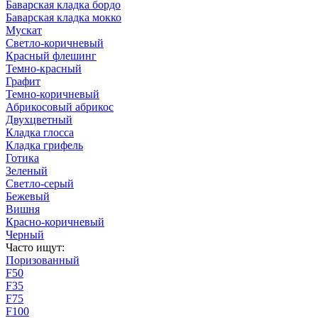
Баварская кладка бордо
Баварская кладка мокко
Мускат
Светло-коричневый
Красный флешинг
Темно-красный
Графит
Темно-коричневый
Абрикосовый абрикос
Двухцветный
Кладка глосса
Кладка грифель
Готика
Зеленый
Светло-серый
Бежевый
Вишня
Красно-коричневый
Черный
Часто ищут:
Поризованный
F50
F35
F75
F100