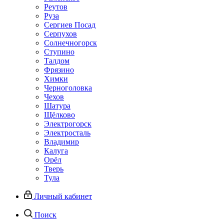
Реутов
Руза
Сергиев Посад
Серпухов
Солнечногорск
Ступино
Талдом
Фрязино
Химки
Черноголовка
Чехов
Шатура
Щёлково
Электрогорск
Электросталь
Владимир
Калуга
Орёл
Тверь
Тула
Личный кабинет
Поиск