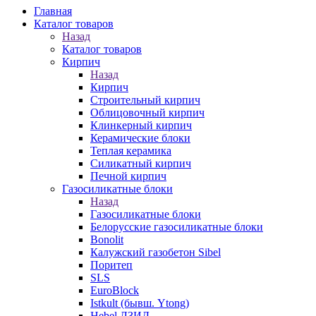
Главная
Каталог товаров
Назад
Каталог товаров
Кирпич
Назад
Кирпич
Строительный кирпич
Облицовочный кирпич
Клинкерный кирпич
Керамические блоки
Теплая керамика
Силикатный кирпич
Печной кирпич
Газосиликатные блоки
Назад
Газосиликатные блоки
Белорусские газосиликатные блоки
Bonolit
Калужский газобетон Sibel
Поритеп
SLS
EuroBlock
Istkult (бывш. Ytong)
Hebel ЛЗИД