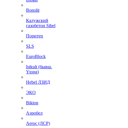
Bonolit
Калужский
газобетон Sibel
Поритеп
SLS
EuroBlock
Istkult (бывш.
Ytong)
Hebel ЛЗИД
ЭКО
Bikton
Аэробел
Aeroc (ЛСР)