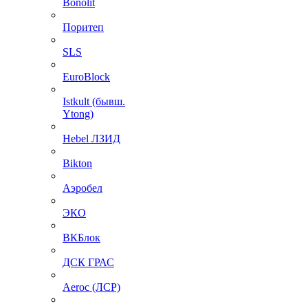
Bonolit
Поритеп
SLS
EuroBlock
Istkult (бывш.
Ytong)
Hebel ЛЗИД
Bikton
Аэробел
ЭКО
ВКБлок
ДСК ГРАС
Aeroc (ЛСР)