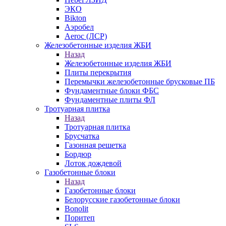
ЭКО
Bikton
Аэробел
Aeroc (ЛСР)
Железобетонные изделия ЖБИ
Назад
Железобетонные изделия ЖБИ
Плиты перекрытия
Перемычки железобетонные брусковые ПБ
Фундаментные блоки ФБС
Фундаментные плиты ФЛ
Тротуарная плитка
Назад
Тротуарная плитка
Брусчатка
Газонная решетка
Бордюр
Лоток дождевой
Газобетонные блоки
Назад
Газобетонные блоки
Белорусские газобетонные блоки
Bonolit
Поритеп