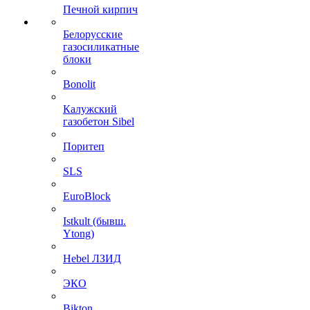
Печной кирпич
Белорусские
газосиликатные
блоки
Bonolit
Калужский
газобетон Sibel
Поритеп
SLS
EuroBlock
Istkult (бывш.
Ytong)
Hebel ЛЗИД
ЭКО
Bikton