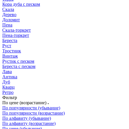
Кора дуба с песком
Скала
Дерево
Доломит
Пена
Скала-торкрет
Пена-торкрет
Береста
Руст
Тростник
Винтаж
Рустик с песком
Береста с песком
Лава
Антика
Дуб
Кварц
Ретро
Фильтр
По цене (возрастание)
По популярности (убывание)
По популярности (возрастание)
По алфавиту (убывание)
По алфавиту (возрастание)
По цене (убывание)