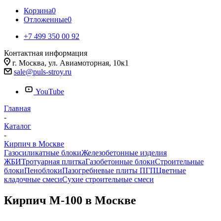
Корзина
0
Отложенные
0
+7 499 350 00 92
Контактная информация
г. Москва, ул. Авиамоторная, 10к1
sale@puls-stroy.ru
YouTube
Главная
-
Каталог
-
Кирпич в Москве
Газосиликатные блоки
Железобетонные изделия
ЖБИ
Тротуарная плитка
Газобетонные блоки
Строительные
блоки
Пеноблоки
Пазогребневые плиты ПГП
Цветные
кладочные смеси
Сухие строительные смеси
Кирпич М-100 в Москве