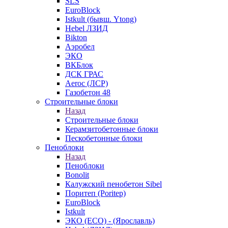
SLS
EuroBlock
Istkult (бывш. Ytong)
Hebel ЛЗИД
Bikton
Аэробел
ЭКО
ВКБлок
ДСК ГРАС
Aeroc (ЛСР)
Газобетон 48
Строительные блоки
Назад
Строительные блоки
Керамзитобетонные блоки
Пескобетонные блоки
Пеноблоки
Назад
Пеноблоки
Bonolit
Калужский пенобетон Sibel
Поритеп (Poritep)
EuroBlock
Istkult
ЭКО (ECO) - (Ярославль)