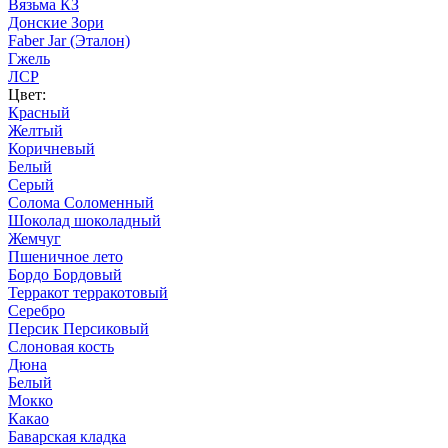
Вязьма КЗ
Донские Зори
Faber Jar (Эталон)
Гжель
ЛСР
Цвет:
Красный
Желтый
Коричневый
Белый
Серый
Солома Соломенный
Шоколад шоколадный
Жемчуг
Пшеничное лето
Бордо Бордовый
Терракот терракотовый
Серебро
Персик Персиковый
Слоновая кость
Дюна
Белый
Мокко
Какао
Баварская кладка