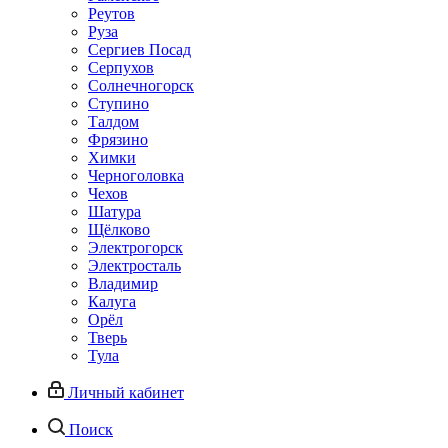
Реутов
Руза
Сергиев Посад
Серпухов
Солнечногорск
Ступино
Талдом
Фрязино
Химки
Черноголовка
Чехов
Шатура
Щёлково
Электрогорск
Электросталь
Владимир
Калуга
Орёл
Тверь
Тула
Личный кабинет
Поиск