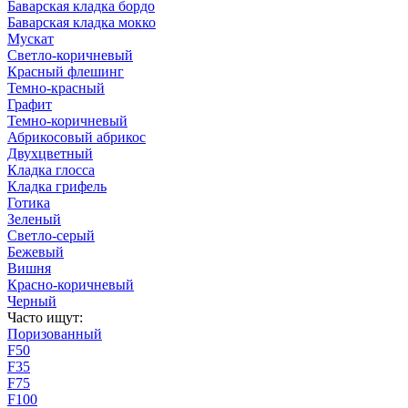
Баварская кладка бордо
Баварская кладка мокко
Мускат
Светло-коричневый
Красный флешинг
Темно-красный
Графит
Темно-коричневый
Абрикосовый абрикос
Двухцветный
Кладка глосса
Кладка грифель
Готика
Зеленый
Светло-серый
Бежевый
Вишня
Красно-коричневый
Черный
Часто ищут:
Поризованный
F50
F35
F75
F100