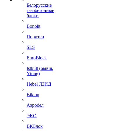
Белорусские
газобетонные
блоки
Bonolit
Поритеп
SLS
EuroBlock
Istkult (бывш.
Ytong)
Hebel ЛЗИД
Bikton
Аэробел
ЭКО
ВКБлок