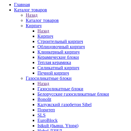
Главная
Каталог товаров
Назад
Каталог товаров
Кирпич
Назад
Кирпич
Строительный кирпич
Облицовочный кирпич
Клинкерный кирпич
Керамические блоки
Теплая керамика
Силикатный кирпич
Печной кирпич
Газосиликатные блоки
Назад
Газосиликатные блоки
Белорусские газосиликатные блоки
Bonolit
Калужский газобетон Sibel
Поритеп
SLS
EuroBlock
Istkult (бывш. Ytong)
Hebel ЛЗИД