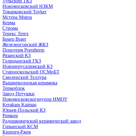
Тульский ТКЗ
Новомосковский НЗКМ
Товарковский Tovker
Мстера Mstera
Керма
Строма
Терекс Terex
Браер Braer
Железногорский ЖКЗ
Поротерм Porotherm
Рязанский КЗ
Голицынский ГКЗ
Новоиерусалимский КЗ
Старооскольский ОСМиБТ
Смоленский Теллура
Вышневолоцкая керамика
Термоблок
Завод Петушки
Новомосковскогнеупор НМОУ
Kerakam Kaiman
Юрьев-Польский КЗ
Римкер
Радошковичский керамический завод
Горынский КСМ
Кирпич-Ржев