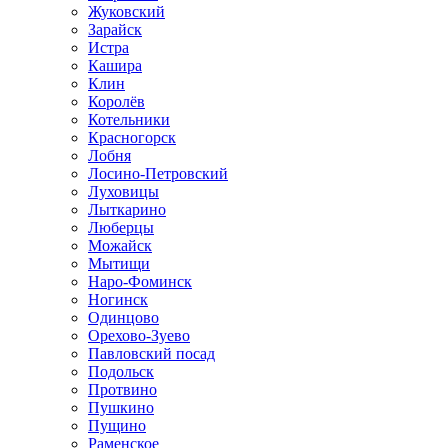
Жуковский
Зарайск
Истра
Кашира
Клин
Королёв
Котельники
Красногорск
Лобня
Лосино-Петровский
Луховицы
Лыткарино
Люберцы
Можайск
Мытищи
Наро-Фоминск
Ногинск
Одинцово
Орехово-Зуево
Павловский посад
Подольск
Протвино
Пушкино
Пущино
Раменское