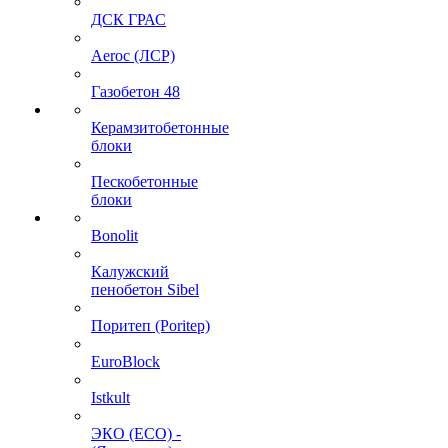
ДСК ГРАС
Aeroc (ЛСР)
Газобетон 48
Керамзитобетонные
блоки
Пескобетонные
блоки
Bonolit
Калужский
пенобетон Sibel
Поритеп (Poritep)
EuroBlock
Istkult
ЭКО (ECO) -