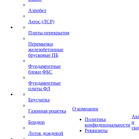
Аэробел
Aeroc (ЛСР)
Плиты перекрытия
Перемычки
железобетонные
брусковые ПБ
Фундаментные
блоки ФБС
Фундаментные
плиты ФЛ
Брусчатка
О компании
Газонная решетка
Ак
Политика
Бордюр
и
конфиденциальности
ск
Реквизиты
Лоток дождевой