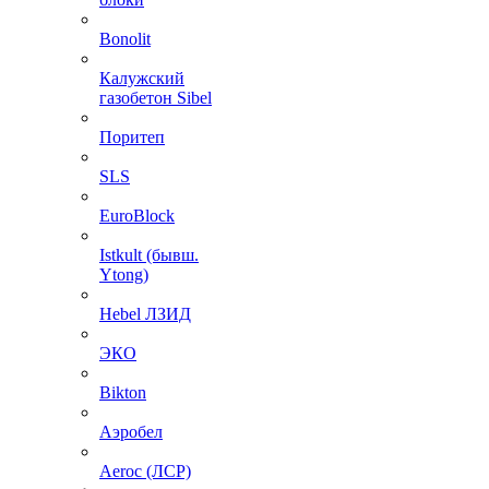
Bonolit
Калужский
газобетон Sibel
Поритеп
SLS
EuroBlock
Istkult (бывш.
Ytong)
Hebel ЛЗИД
ЭКО
Bikton
Аэробел
Aeroc (ЛСР)