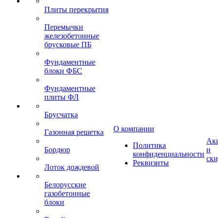
Плиты перекрытия
Перемычки
железобетонные
брусковые ПБ
Фундаментные
блоки ФБС
Фундаментные
плиты ФЛ
Брусчатка
О компании
Газонная решетка
Ак
Политика
Бордюр
и
конфиденциальности
ск
Реквизиты
Лоток дождевой
Белорусские
газобетонные
блоки