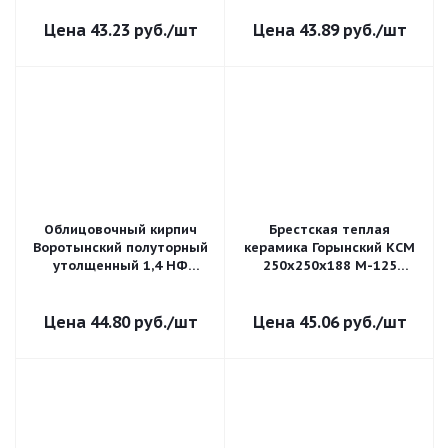
поризованный
43.23
руб.
/шт
43.89
руб.
/шт
Облицовочный кирпич
Брестская теплая
Воротынский полуторный
керамика Горынский КСМ
утолщенный 1,4 НФ
250х250х188 М-125
Солома гладкий М-175
пустотелый
поризованный
44.80
руб.
/шт
45.06
руб.
/шт