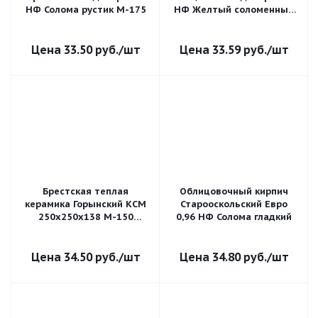
НФ Солома рустик М-175
НФ Желтый соломенный
гладкий
33.50
руб.
/шт
33.59
руб.
/шт
Брестская теплая
Облицовочный кирпич
керамика Горынский КСМ
Старооскольский Евро
250х250х138 М-150
0,96 НФ Солома гладкий
пустотелый
поризованный
34.50
руб.
/шт
34.80
руб.
/шт