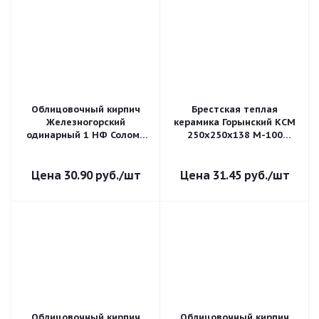
Облицовочный кирпич
Брестская теплая
Железногорский
керамика Горынский КСМ
одинарный 1 НФ Солома
250х250х138 М-100
гладкий
пустотелый
поризованный
30.90
руб.
/шт
31.45
руб.
/шт
Облицовочный кирпич
Облицовочный кирпич