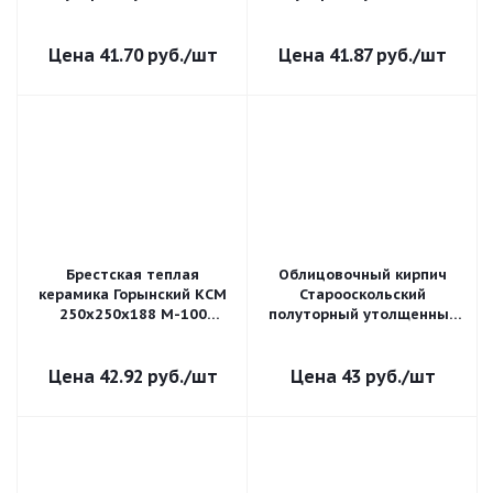
1,4 НФ Солома гладкий
1,4 НФ Солома гладкий
41.70
руб.
/шт
41.87
руб.
/шт
Брестская теплая
Облицовочный кирпич
керамика Горынский КСМ
Старооскольский
250х250х188 М-100
полуторный утолщенный
пустотелый
1,4 НФ Солома бархат
поризованный
42.92
руб.
/шт
43
руб.
/шт