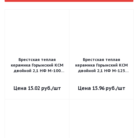
Брестская теплая
Брестская теплая
керамика Горынский КСМ
керамика Горынский КСМ
двойной 2,1 НФ М-100
двойной 2,1 НФ М-125
пустотелый
пустотелый
поризованный
поризованный
15.02
руб.
/шт
15.96
руб.
/шт