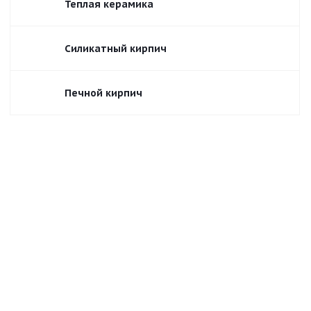
Теплая керамика
Силикатный кирпич
Печной кирпич
Воротынский
Воскресенский ВКЗ
Алексинский Алексин
Болоховский БКЗ
Михневский МКЗ
Липковский Липки
Каширский Кашира
Карасевский ККЗ
Ломинцевский ЛКЗ
Ярославский кирпичный завод
Тульский ТКЗ
Новомосковский НЗКМ