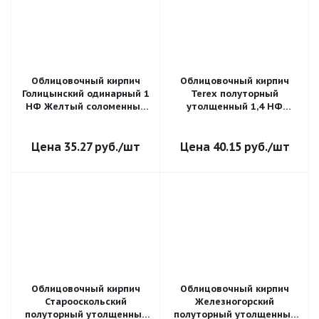
Облицовочный кирпич
Облицовочный кирпич
Голицынский одинарный 1
Terex полуторный
НФ Желтый соломенный
утолщенный 1,4 НФ
руст
Солома гладкий М-150
35.27
руб.
/шт
40.15
руб.
/шт
Облицовочный кирпич
Облицовочный кирпич
Старооскольский
Железногорский
полуторный утолщенный
полуторный утолщенный