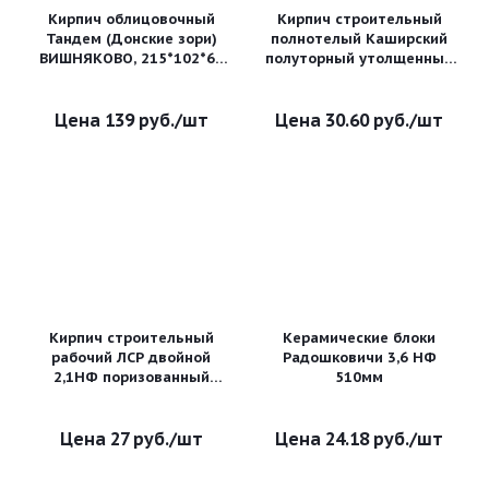
Кирпич облицовочный
Кирпич строительный
Тандем (Донские зори)
полнотелый Каширский
ВИШНЯКОВО, 215*102*65
полуторный утолщенный
мм
1,4 НФ рифленый М-200 с
тремя техническими
отверстиями
139
руб.
/шт
30.60
руб.
/шт
Кирпич строительный
Керамические блоки
рабочий ЛСР двойной
Радошковичи 3,6 НФ
2,1НФ поризованный
510мм
рифленный М-150
27
руб.
/шт
24.18
руб.
/шт