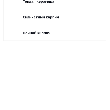
Теплая керамика
Силикатный кирпич
Печной кирпич
Воротынский
Воскресенский ВКЗ
Алексинский Алексин
Болоховский БКЗ
Липковский Липки
Каширский Кашира
Карасевский ККЗ
Ломинцевский ЛКЗ
Ярославский кирпичный завод
Тульский ТКЗ
Новомосковский НЗКМ
Товарковский Tovker