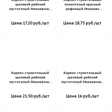
щелевой рабочий
полнотелый красный
пустотелый Михневский
рифленый Михнево
одинарный 1 НФ гладкий
250*120*65мм М150кг/см2
М-150
17.20
руб.
/шт
18.75
руб.
/шт
Кирпич строительный
Кирпич строительный
щелевой рабочий
щелевой рабочий
пустотелый Михневский
пустотелый Михневский
двойной 2,1 НФ М-150
одинарный 1 НФ
рифленый М-100
21.50
руб.
/шт
16
руб.
/шт