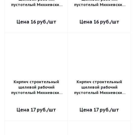
пустотелый Михневский
пустотелый Михневский
одинарный 1 НФ гладкий
одинарный 1 НФ
М-125
рифленый М-150
16
руб.
/шт
16
руб.
/шт
Кирпич строительный
Кирпич строительный
щелевой рабочий
щелевой рабочий
пустотелый Михневский
пустотелый Михневский
полуторный утолщенный
полуторный утолщенный
1,4 НФ рифленый М-100
1,4 НФ гладкий М-100
17
руб.
/шт
17
руб.
/шт