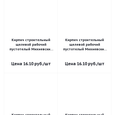
Кирпич строительный
Кирпич строительный
щелевой рабочий
щелевой рабочий
пустотелый Михневский
пустотелый Михневский
полуторный утолщенный
полуторный утолщенный
1,4 НФ рифленый М-150
1,4 НФ гладкий М-150
16.10
руб.
/шт
16.10
руб.
/шт
Кирпич строительный
Кирпич строительный