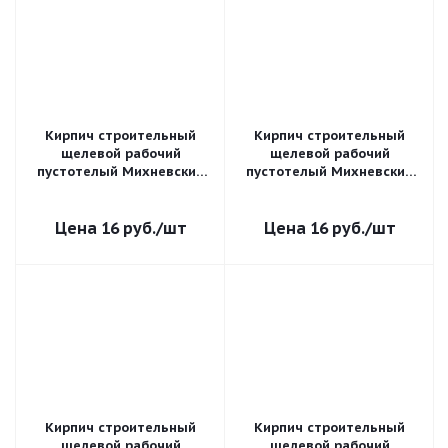
Кирпич строительный
Кирпич строительный
щелевой рабочий
щелевой рабочий
пустотелый Михневский
пустотелый Михневский
одинарный 1 НФ гладкий
одинарный 1 НФ
М-100
рифленый М-125
16
руб.
/шт
16
руб.
/шт
Кирпич строительный
Кирпич строительный
щелевой рабочий
щелевой рабочий