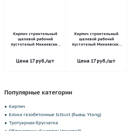
Кирпич строительный
Кирпич строительный
щелевой рабочий
щелевой рабочий
пустотелый Михневский
пустотелый Михневский
полуторный утолщенный
полуторный утолщенный
1,4 НФ рифленый М-125
1,4 НФ гладкий М-125
17
руб.
/шт
17
руб.
/шт
Популярные категории
Кирпич
Блоки газобетонные Istkult (бывш. Ytong)
Тротуарная брусчатка
Облицовочный кирпич (лицевой)