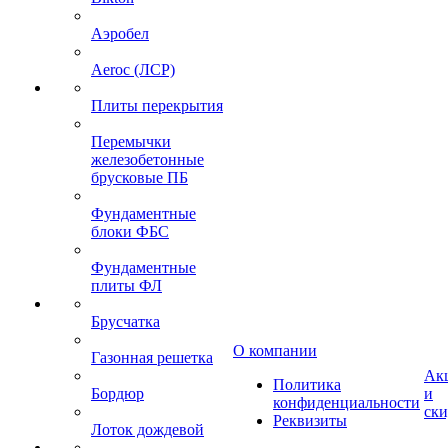
Аэробел
Aeroc (ЛСР)
Плиты перекрытия
Перемычки
железобетонные
брусковые ПБ
Фундаментные
блоки ФБС
Фундаментные
плиты ФЛ
Брусчатка
О компании
Газонная решетка
Ак
Политика
Бордюр
и
конфиденциальности
ск
Реквизиты
Лоток дождевой