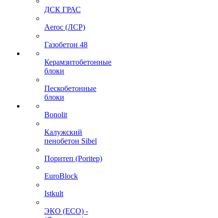
ДСК ГРАС
Aeroc (ЛСР)
Газобетон 48
Керамзитобетонные
блоки
Пескобетонные
блоки
Bonolit
Калужский
пенобетон Sibel
Поритеп (Poritep)
EuroBlock
Istkult
ЭКО (ECO) -