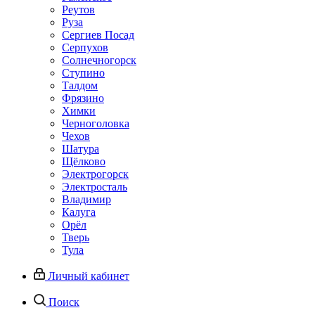
Реутов
Руза
Сергиев Посад
Серпухов
Солнечногорск
Ступино
Талдом
Фрязино
Химки
Черноголовка
Чехов
Шатура
Щёлково
Электрогорск
Электросталь
Владимир
Калуга
Орёл
Тверь
Тула
Личный кабинет
Поиск