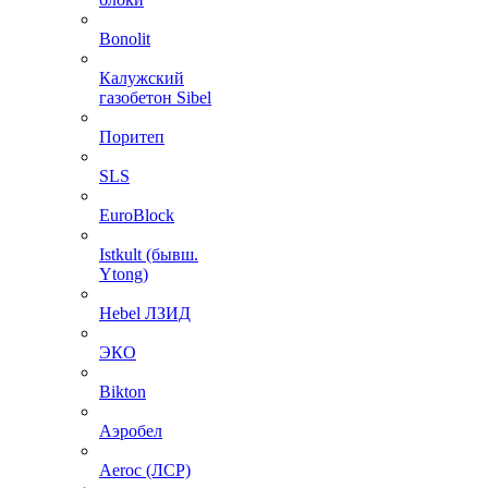
Bonolit
Калужский
газобетон Sibel
Поритеп
SLS
EuroBlock
Istkult (бывш.
Ytong)
Hebel ЛЗИД
ЭКО
Bikton
Аэробел
Aeroc (ЛСР)