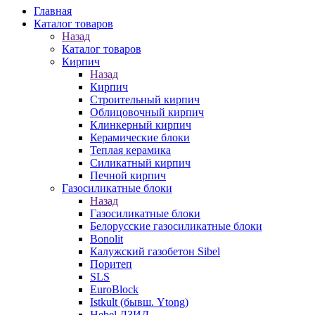
Главная
Каталог товаров
Назад
Каталог товаров
Кирпич
Назад
Кирпич
Строительный кирпич
Облицовочный кирпич
Клинкерный кирпич
Керамические блоки
Теплая керамика
Силикатный кирпич
Печной кирпич
Газосиликатные блоки
Назад
Газосиликатные блоки
Белорусские газосиликатные блоки
Bonolit
Калужский газобетон Sibel
Поритеп
SLS
EuroBlock
Istkult (бывш. Ytong)
Hebel ЛЗИД