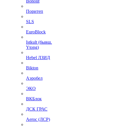
Bonolit
Поритеп
SLS
EuroBlock
Istkult (бывш.
Ytong)
Hebel ЛЗИД
Bikton
Аэробел
ЭКО
ВКБлок
ДСК ГРАС
Aeroc (ЛСР)