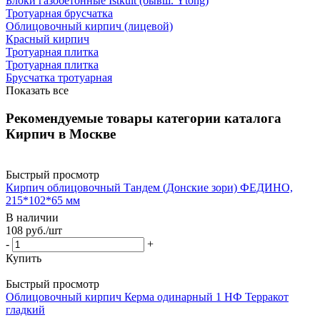
Блоки газобетонные Istkult (бывш. Ytong)
Тротуарная брусчатка
Облицовочный кирпич (лицевой)
Красный кирпич
Тротуарная плитка
Тротуарная плитка
Брусчатка тротуарная
Показать все
Рекомендуемые товары категории каталога
Кирпич в Москве
Быстрый просмотр
Кирпич облицовочный Тандем (Донские зори) ФЕДИНО,
215*102*65 мм
В наличии
108
руб.
/шт
-
+
Купить
Быстрый просмотр
Облицовочный кирпич Керма одинарный 1 НФ Терракот
гладкий