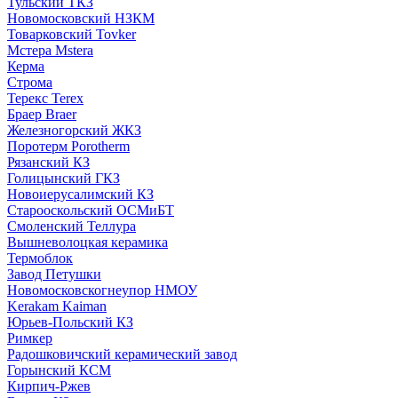
Тульский ТКЗ
Новомосковский НЗКМ
Товарковский Tovker
Мстера Mstera
Керма
Строма
Терекс Terex
Браер Braer
Железногорский ЖКЗ
Поротерм Porotherm
Рязанский КЗ
Голицынский ГКЗ
Новоиерусалимский КЗ
Старооскольский ОСМиБТ
Смоленский Теллура
Вышневолоцкая керамика
Термоблок
Завод Петушки
Новомосковскогнеупор НМОУ
Kerakam Kaiman
Юрьев-Польский КЗ
Римкер
Радошковичский керамический завод
Горынский КСМ
Кирпич-Ржев