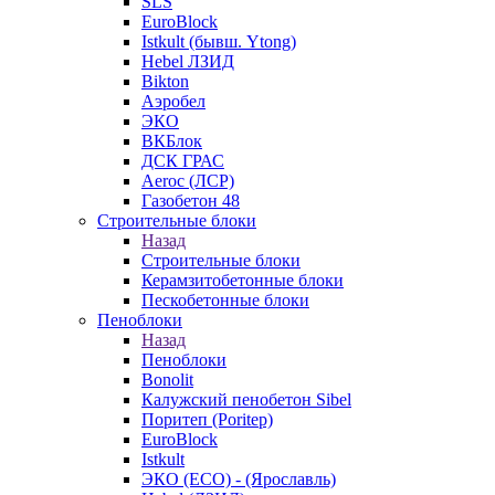
SLS
EuroBlock
Istkult (бывш. Ytong)
Hebel ЛЗИД
Bikton
Аэробел
ЭКО
ВКБлок
ДСК ГРАС
Aeroc (ЛСР)
Газобетон 48
Строительные блоки
Назад
Строительные блоки
Керамзитобетонные блоки
Пескобетонные блоки
Пеноблоки
Назад
Пеноблоки
Bonolit
Калужский пенобетон Sibel
Поритеп (Poritep)
EuroBlock
Istkult
ЭКО (ECO) - (Ярославль)