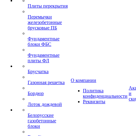
Плиты перекрытия
Перемычки
железобетонные
брусковые ПБ
Фундаментные
блоки ФБС
Фундаментные
плиты ФЛ
Брусчатка
О компании
Газонная решетка
Ак
Политика
Бордюр
и
конфиденциальности
ск
Реквизиты
Лоток дождевой
Белорусские
газобетонные
блоки