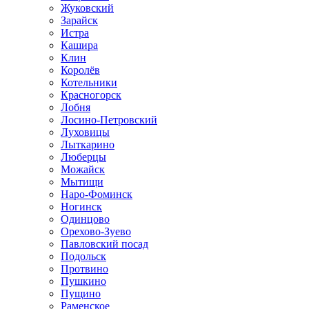
Жуковский
Зарайск
Истра
Кашира
Клин
Королёв
Котельники
Красногорск
Лобня
Лосино-Петровский
Луховицы
Лыткарино
Люберцы
Можайск
Мытищи
Наро-Фоминск
Ногинск
Одинцово
Орехово-Зуево
Павловский посад
Подольск
Протвино
Пушкино
Пущино
Раменское