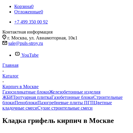
Корзина
0
Отложенные
0
+7 499 350 00 92
Контактная информация
г. Москва, ул. Авиамоторная, 10к1
sale@puls-stroy.ru
YouTube
Главная
-
Каталог
-
Кирпич в Москве
Газосиликатные блоки
Железобетонные изделия
ЖБИ
Тротуарная плитка
Газобетонные блоки
Строительные
блоки
Пеноблоки
Пазогребневые плиты ПГП
Цветные
кладочные смеси
Сухие строительные смеси
Кладка грифель кирпич в Москве