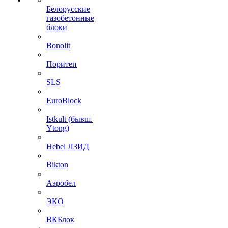
Белорусские
газобетонные
блоки
Bonolit
Поритеп
SLS
EuroBlock
Istkult (бывш.
Ytong)
Hebel ЛЗИД
Bikton
Аэробел
ЭКО
ВКБлок