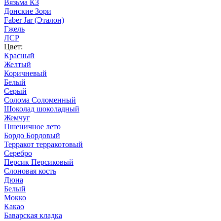
Вязьма КЗ
Донские Зори
Faber Jar (Эталон)
Гжель
ЛСР
Цвет:
Красный
Желтый
Коричневый
Белый
Серый
Солома Соломенный
Шоколад шоколадный
Жемчуг
Пшеничное лето
Бордо Бордовый
Терракот терракотовый
Серебро
Персик Персиковый
Слоновая кость
Дюна
Белый
Мокко
Какао
Баварская кладка