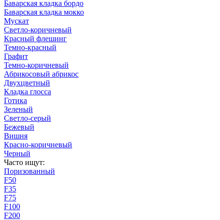
Баварская кладка бордо
Баварская кладка мокко
Мускат
Светло-коричневый
Красный флешинг
Темно-красный
Графит
Темно-коричневый
Абрикосовый абрикос
Двухцветный
Кладка глосса
Готика
Зеленый
Светло-серый
Бежевый
Вишня
Красно-коричневый
Черный
Часто ищут:
Поризованный
F50
F35
F75
F100
F200