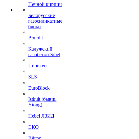
Печной кирпич
Белорусские
газосиликатные
блоки
Bonolit
Калужский
газобетон Sibel
Поритеп
SLS
EuroBlock
Istkult (бывш.
Ytong)
Hebel ЛЗИД
ЭКО
Bikton