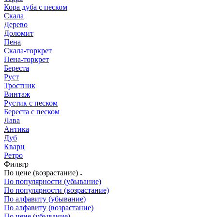
Кора дуба с песком
Скала
Дерево
Доломит
Пена
Скала-торкрет
Пена-торкрет
Береста
Руст
Тростник
Винтаж
Рустик с песком
Береста с песком
Лава
Антика
Дуб
Кварц
Ретро
Фильтр
По цене (возрастание)
По популярности (убывание)
По популярности (возрастание)
По алфавиту (убывание)
По алфавиту (возрастание)
По цене (убывание)