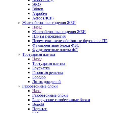
ЭКО
Bikton
Аэробел
Aeroc (ЛСР)
Железобетонные изделия ЖБИ
Назад
Железобетонные изделия ЖБИ
Плиты перекрытия
Перемычки железобетонные брусковые ПБ
Фундаментные блоки ФБС
Фундаментные плиты ФЛ
Тротуарная плитка
Назад
Тротуарная плитка
Брусчатка
Газонная решетка
Бордюр
Лоток дождевой
Газобетонные блоки
Назад
Газобетонные блоки
Белорусские газобетонные блоки
Bonolit
Поритеп