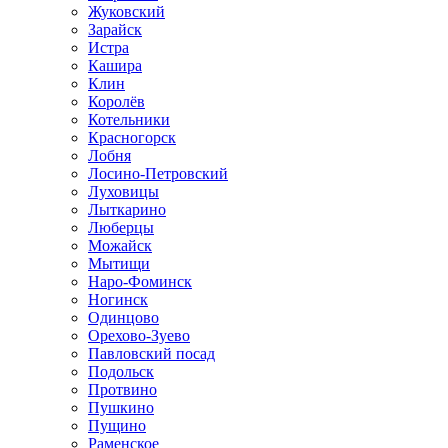
Жуковский
Зарайск
Истра
Кашира
Клин
Королёв
Котельники
Красногорск
Лобня
Лосино-Петровский
Луховицы
Лыткарино
Люберцы
Можайск
Мытищи
Наро-Фоминск
Ногинск
Одинцово
Орехово-Зуево
Павловский посад
Подольск
Протвино
Пушкино
Пущино
Раменское