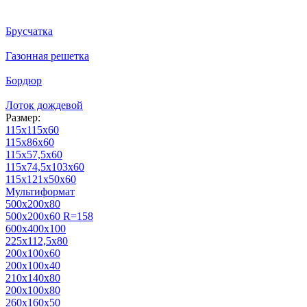
Брусчатка
Газонная решетка
Бордюр
Лоток дождевой
Размер:
115х115х60
115х86х60
115х57,5х60
115х74,5х103х60
115х121х50х60
Мультиформат
500х200х80
500x200x60 R=158
600х400х100
225х112,5х80
200х100х60
200х100х40
210х140х80
200х100х80
260х160х50