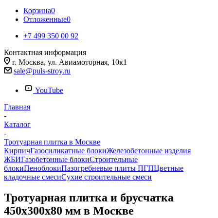
Корзина
0
Отложенные
0
+7 499 350 00 92
Контактная информация
г. Москва, ул. Авиамоторная, 10к1
sale@puls-stroy.ru
YouTube
Главная
-
Каталог
-
Тротуарная плитка в Москве
Кирпич
Газосиликатные блоки
Железобетонные изделия
ЖБИ
Газобетонные блоки
Строительные
блоки
Пеноблоки
Пазогребневые плиты ПГП
Цветные
кладочные смеси
Сухие строительные смеси
Тротуарная плитка и брусчатка
450x300x80 мм в Москве