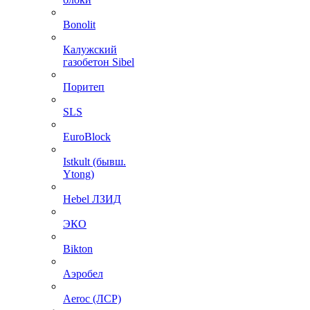
Bonolit
Калужский
газобетон Sibel
Поритеп
SLS
EuroBlock
Istkult (бывш.
Ytong)
Hebel ЛЗИД
ЭКО
Bikton
Аэробел
Aeroc (ЛСР)