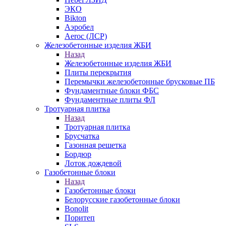
ЭКО
Bikton
Аэробел
Aeroc (ЛСР)
Железобетонные изделия ЖБИ
Назад
Железобетонные изделия ЖБИ
Плиты перекрытия
Перемычки железобетонные брусковые ПБ
Фундаментные блоки ФБС
Фундаментные плиты ФЛ
Тротуарная плитка
Назад
Тротуарная плитка
Брусчатка
Газонная решетка
Бордюр
Лоток дождевой
Газобетонные блоки
Назад
Газобетонные блоки
Белорусские газобетонные блоки
Bonolit
Поритеп