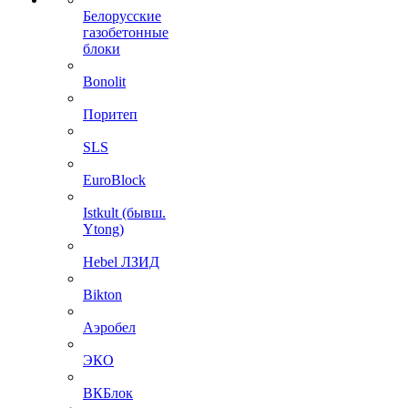
Белорусские
газобетонные
блоки
Bonolit
Поритеп
SLS
EuroBlock
Istkult (бывш.
Ytong)
Hebel ЛЗИД
Bikton
Аэробел
ЭКО
ВКБлок