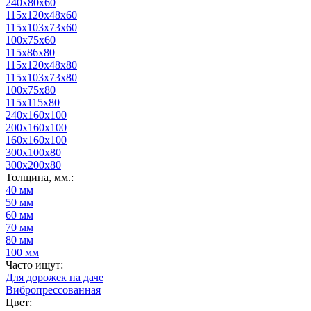
240х80х60
115х120х48х60
115х103х73х60
100х75х60
115х86х80
115х120х48х80
115х103х73х80
100х75х80
115х115х80
240x160x100
200x160x100
160х160х100
300x100x80
300x200x80
Толщина, мм.:
40 мм
50 мм
60 мм
70 мм
80 мм
100 мм
Часто ищут:
Для дорожек на даче
Вибропрессованная
Цвет: