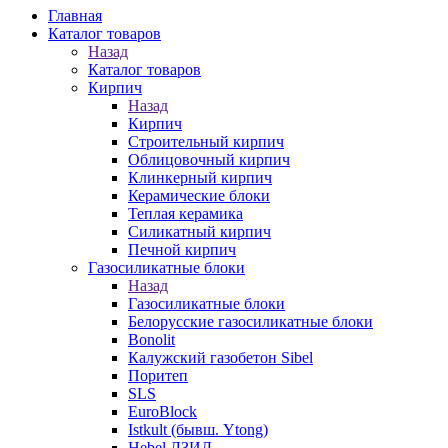
Главная
Каталог товаров
Назад
Каталог товаров
Кирпич
Назад
Кирпич
Строительный кирпич
Облицовочный кирпич
Клинкерный кирпич
Керамические блоки
Теплая керамика
Силикатный кирпич
Печной кирпич
Газосиликатные блоки
Назад
Газосиликатные блоки
Белорусские газосиликатные блоки
Bonolit
Калужский газобетон Sibel
Поритеп
SLS
EuroBlock
Istkult (бывш. Ytong)
Hebel ЛЗИД