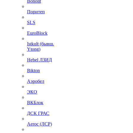
Bonolit
Поритеп
SLS
EuroBlock
Istkult (бывш.
Ytong)
Hebel ЛЗИД
Bikton
Аэробел
ЭКО
ВКБлок
ДСК ГРАС
Aeroc (ЛСР)