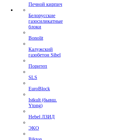
Печной кирпич
Белорусские
газосиликатные
блоки
Bonolit
Калужский
газобетон Sibel
Поритеп
SLS
EuroBlock
Istkult (бывш.
Ytong)
Hebel ЛЗИД
ЭКО
Bikton