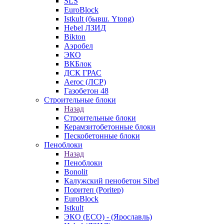
SLS
EuroBlock
Istkult (бывш. Ytong)
Hebel ЛЗИД
Bikton
Аэробел
ЭКО
ВКБлок
ДСК ГРАС
Aeroc (ЛСР)
Газобетон 48
Строительные блоки
Назад
Строительные блоки
Керамзитобетонные блоки
Пескобетонные блоки
Пеноблоки
Назад
Пеноблоки
Bonolit
Калужский пенобетон Sibel
Поритеп (Poritep)
EuroBlock
Istkult
ЭКО (ECO) - (Ярославль)