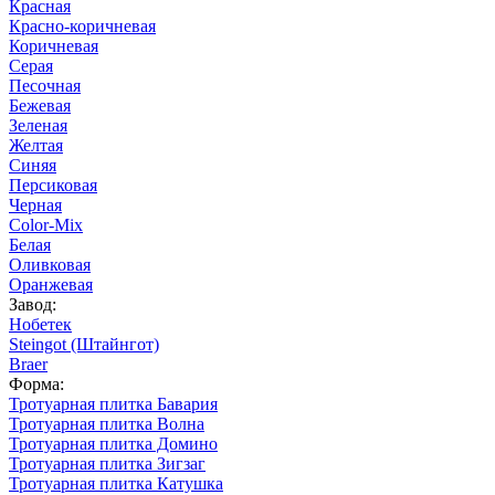
Красная
Красно-коричневая
Коричневая
Серая
Песочная
Бежевая
Зеленая
Желтая
Синяя
Персиковая
Черная
Color-Mix
Белая
Оливковая
Оранжевая
Завод:
Нобетек
Steingot (Штайнгот)
Braer
Форма:
Тротуарная плитка Бавария
Тротуарная плитка Волна
Тротуарная плитка Домино
Тротуарная плитка Зигзаг
Тротуарная плитка Катушка