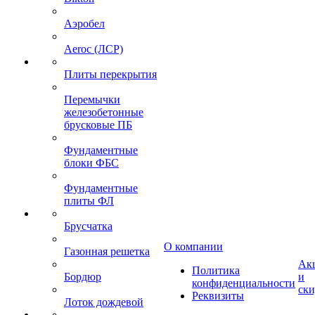
Аэробел
Aeroc (ЛСР)
Плиты перекрытия
Перемычки
железобетонные
брусковые ПБ
Фундаментные
блоки ФБС
Фундаментные
плиты ФЛ
Брусчатка
О компании
Газонная решетка
Ак
Политика
Бордюр
и
конфиденциальности
ск
Реквизиты
Лоток дождевой