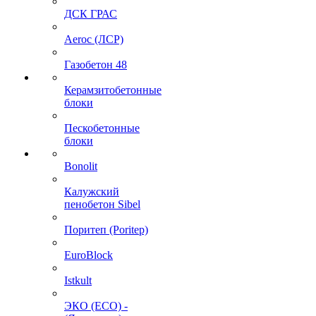
ДСК ГРАС
Aeroc (ЛСР)
Газобетон 48
Керамзитобетонные
блоки
Пескобетонные
блоки
Bonolit
Калужский
пенобетон Sibel
Поритеп (Poritep)
EuroBlock
Istkult
ЭКО (ECO) -