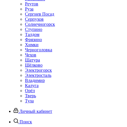
Реутов
Руза
Сергиев Посад
Серпухов
Солнечногорск
Ступино
Талдом
Фрязино
Химки
Черноголовка
Чехов
Шатура
Щёлково
Электрогорск
Электросталь
Владимир
Калуга
Орёл
Тверь
Тула
Личный кабинет
Поиск