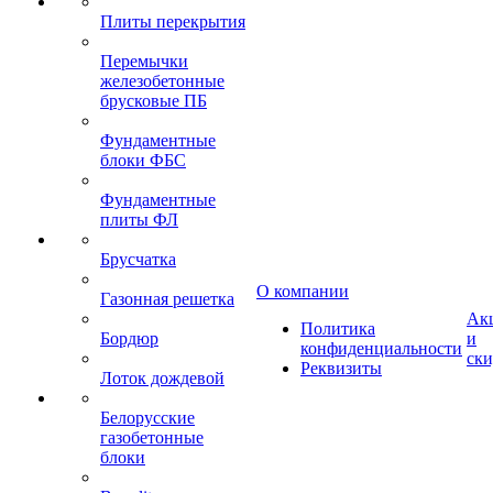
Плиты перекрытия
Перемычки
железобетонные
брусковые ПБ
Фундаментные
блоки ФБС
Фундаментные
плиты ФЛ
Брусчатка
О компании
Газонная решетка
Ак
Политика
Бордюр
и
конфиденциальности
ск
Реквизиты
Лоток дождевой
Белорусские
газобетонные
блоки