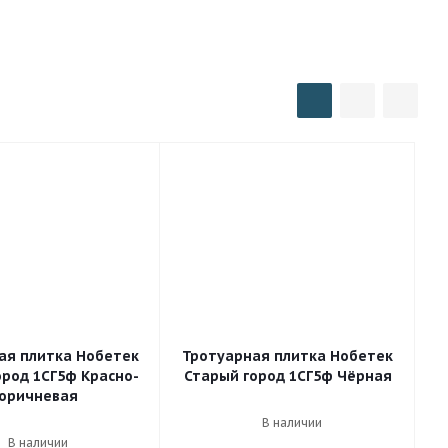
Старый город Ландхаус
Паркет
Булыжник
ая плитка Нобетек
Тротуарная плитка Нобетек
ород 1СГ5ф Красно-
Старый город 1СГ5ф Чёрная
оричневая
В наличии
В наличии