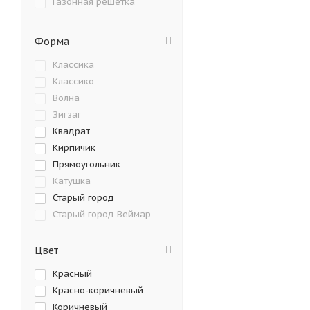
Газонная решетка
450х300х60
600х
165х132х60
198х
Форма
115x115x80
115x
Классика
Классико
163х128х160х60
Волна
500х200х60
100х
Зигзаг
Квадрат
240х160х60; 160х160х6
Кирпичик
200х160х80
75х1
Прямоугольник
Катушка
115х86х80
115х1
Старый город
300x100x80
300x
Старый город Веймар
Старый город
Венусбергер
Цвет
Старый город Ландхаус
Новый город
40 мм
60 мм
Красный
Патио
Красно-коричневый
Ромб
Коричневый