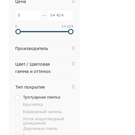
Цена
115х115х60
115х
0
54 424
600х400х100
225
260х140х80
160х
Производитель
Крупноформатная
Цвет / Цветовая
200x100x40
200x
гамма и оттенок
200x200x60
225x
Тип покрытия
630x420x60
420х
Тротуарная плитка
210х140х60
140х
Брусчатка
Бордюрный камень
200x160x60
240x
Лоток водоотводный
(дождевой)
200х50х60
200х1
Дорожные плиты