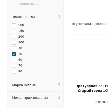
Тротуарная плитка Грин
1000х80х200
100x100x60
Шестигранник
100x100x80
Толщина, мм
100х100х60
По умолчанию (возрас
100
100х140х80
160
100х160х50
200
100х75х60
300
100х75х80
40
115x115x60
50
115x115x80
60
115x172x60
70
115x172x80
80
115x86x60
115x86x80
115х103х73х60
Марка бетона
Тротуарная плит
115х103х73х80
Старый город 1С
115х115х60
Метод производства
115х115х80
В налич
115х120х48х60