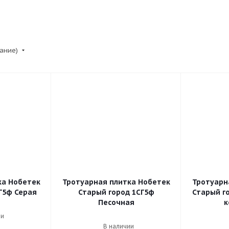
 Галет
Тротуарная плитка Сити
Старый город Венусбергер
тание)
ка Нобетек
Тротуарная плитка Нобетек
Тротуарн
Г5ф Серая
Старый город 1СГ5ф
Старый г
Песочная
к
ии
В наличии