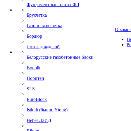
Фундаментные плиты ФЛ
Брусчатка
Газонная решетка
О комп
Бордюр
П
Р
Лоток дождевой
Белорусские газобетонные блоки
Bonolit
Поритеп
SLS
EuroBlock
Istkult (бывш. Ytong)
Hebel ЛЗИД
Bikton