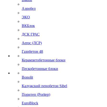
Аэробел
ЭКО
ВКБлок
ДСК ГРАС
Aeroc (ЛСР)
Газобетон 48
Керамзитобетонные блоки
Пескобетонные блоки
Bonolit
Калужский пенобетон Sibel
Поритеп (Poritep)
EuroBlock