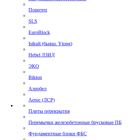
Поритеп
SLS
EuroBlock
Istkult (бывш. Ytong)
Hebel ЛЗИД
ЭКО
Bikton
Аэробел
Aeroc (ЛСР)
Плиты перекрытия
Перемычки железобетонные брусковые ПБ
Фундаментные блоки ФБС