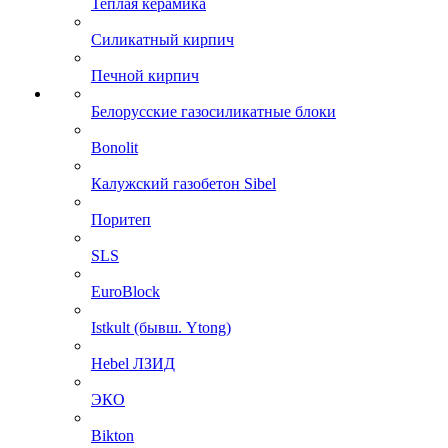
Теплая керамика
Силикатный кирпич
Печной кирпич
Белорусские газосиликатные блоки
Bonolit
Калужский газобетон Sibel
Поритеп
SLS
EuroBlock
Istkult (бывш. Ytong)
Hebel ЛЗИД
ЭКО
Bikton