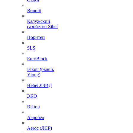
Bonolit
Калужский
газобетон Sibel
Поритеп
SLS
EuroBlock
Istkult (бывш.
Ytong)
Hebel ЛЗИД
ЭКО
Bikton
Аэробел
Aeroc (ЛСР)