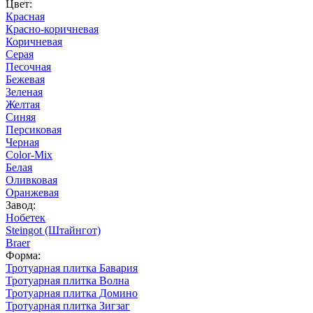
Цвет:
Красная
Красно-коричневая
Коричневая
Серая
Песочная
Бежевая
Зеленая
Желтая
Синяя
Персиковая
Черная
Color-Mix
Белая
Оливковая
Оранжевая
Завод:
Нобетек
Steingot (Штайнгот)
Braer
Форма:
Тротуарная плитка Бавария
Тротуарная плитка Волна
Тротуарная плитка Домино
Тротуарная плитка Зигзаг