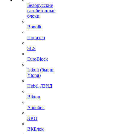
Белорусские
газобетонные
блоки
Bonolit
Поритеп
SLS
EuroBlock
Istkult (бывш.
Ytong)
Hebel ЛЗИД
Bikton
Аэробел
ЭКО
ВКБлок