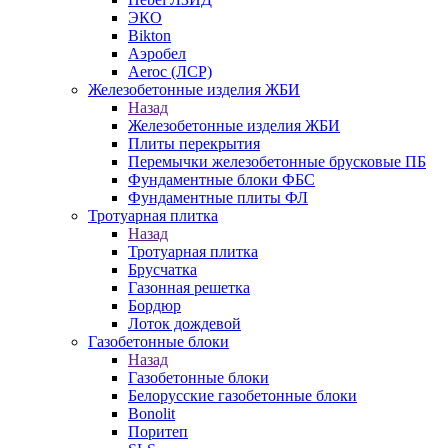
ЭКО
Bikton
Аэробел
Aeroc (ЛСР)
Железобетонные изделия ЖБИ
Назад
Железобетонные изделия ЖБИ
Плиты перекрытия
Перемычки железобетонные брусковые ПБ
Фундаментные блоки ФБС
Фундаментные плиты ФЛ
Тротуарная плитка
Назад
Тротуарная плитка
Брусчатка
Газонная решетка
Бордюр
Лоток дождевой
Газобетонные блоки
Назад
Газобетонные блоки
Белорусские газобетонные блоки
Bonolit
Поритеп