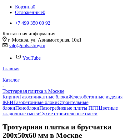
Корзина
0
Отложенные
0
+7 499 350 00 92
Контактная информация
г. Москва, ул. Авиамоторная, 10к1
sale@puls-stroy.ru
YouTube
Главная
-
Каталог
-
Тротуарная плитка в Москве
Кирпич
Газосиликатные блоки
Железобетонные изделия
ЖБИ
Газобетонные блоки
Строительные
блоки
Пеноблоки
Пазогребневые плиты ПГП
Цветные
кладочные смеси
Сухие строительные смеси
Тротуарная плитка и брусчатка
200x50x60 мм в Москве