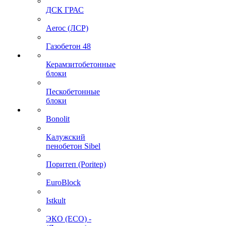
ДСК ГРАС
Aeroc (ЛСР)
Газобетон 48
Керамзитобетонные
блоки
Пескобетонные
блоки
Bonolit
Калужский
пенобетон Sibel
Поритеп (Poritep)
EuroBlock
Istkult
ЭКО (ECO) -