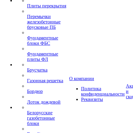
Плиты перекрытия
Перемычки
железобетонные
брусковые ПБ
Фундаментные
блоки ФБС
Фундаментные
плиты ФЛ
Брусчатка
О компании
Газонная решетка
Ак
Политика
Бордюр
и
конфиденциальности
ск
Реквизиты
Лоток дождевой
Белорусские
газобетонные
блоки