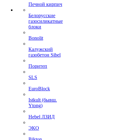
Печной кирпич
Белорусские
газосиликатные
блоки
Bonolit
Калужский
газобетон Sibel
Поритеп
SLS
EuroBlock
Istkult (бывш.
Ytong)
Hebel ЛЗИД
ЭКО
Bikton