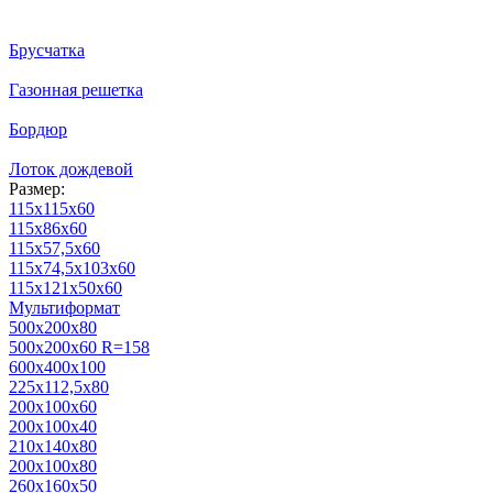
Брусчатка
Газонная решетка
Бордюр
Лоток дождевой
Размер:
115х115х60
115х86х60
115х57,5х60
115х74,5х103х60
115х121х50х60
Мультиформат
500х200х80
500x200x60 R=158
600х400х100
225х112,5х80
200х100х60
200х100х40
210х140х80
200х100х80
260х160х50