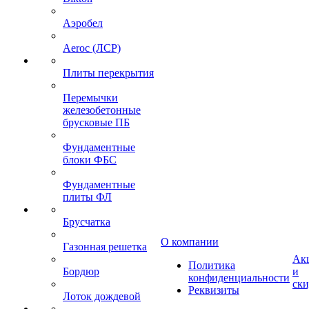
Аэробел
Aeroc (ЛСР)
Плиты перекрытия
Перемычки
железобетонные
брусковые ПБ
Фундаментные
блоки ФБС
Фундаментные
плиты ФЛ
Брусчатка
О компании
Газонная решетка
Ак
Политика
Бордюр
и
конфиденциальности
ск
Реквизиты
Лоток дождевой