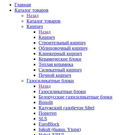
Главная
Каталог товаров
Назад
Каталог товаров
Кирпич
Назад
Кирпич
Строительный кирпич
Облицовочный кирпич
Клинкерный кирпич
Керамические блоки
Теплая керамика
Силикатный кирпич
Печной кирпич
Газосиликатные блоки
Назад
Газосиликатные блоки
Белорусские газосиликатные блоки
Bonolit
Калужский газобетон Sibel
Поритеп
SLS
EuroBlock
Istkult (бывш. Ytong)
Hebel ЛЗИД