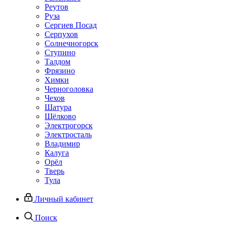
Реутов
Руза
Сергиев Посад
Серпухов
Солнечногорск
Ступино
Талдом
Фрязино
Химки
Черноголовка
Чехов
Шатура
Щёлково
Электрогорск
Электросталь
Владимир
Калуга
Орёл
Тверь
Тула
Личный кабинет
Поиск