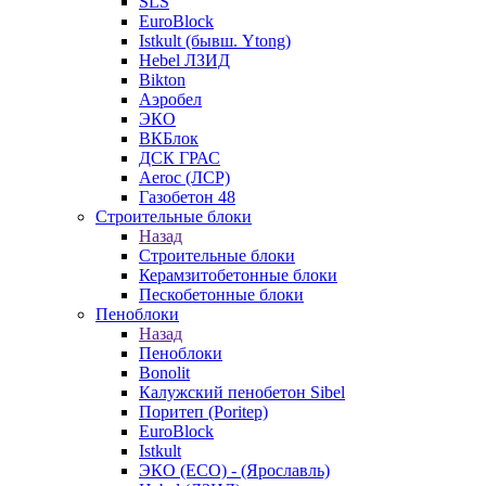
SLS
EuroBlock
Istkult (бывш. Ytong)
Hebel ЛЗИД
Bikton
Аэробел
ЭКО
ВКБлок
ДСК ГРАС
Aeroc (ЛСР)
Газобетон 48
Строительные блоки
Назад
Строительные блоки
Керамзитобетонные блоки
Пескобетонные блоки
Пеноблоки
Назад
Пеноблоки
Bonolit
Калужский пенобетон Sibel
Поритеп (Poritep)
EuroBlock
Istkult
ЭКО (ECO) - (Ярославль)