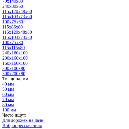
70х140х80
240х80х60
115х120х48х60
115х103х73х60
100х75х60
115х86х80
115х120х48х80
115х103х73х80
100х75х80
115х115х80
240x160x100
200x160x100
160х160х100
300x100x80
300x200x80
Толщина, мм.:
40 мм
50 мм
60 мм
70 мм
80 мм
100 мм
Часто ищут:
Для дорожек на даче
Вибропрессованная