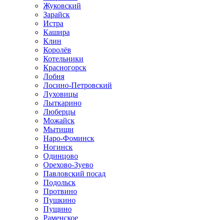
Жуковский
Зарайск
Истра
Кашира
Клин
Королёв
Котельники
Красногорск
Лобня
Лосино-Петровский
Луховицы
Лыткарино
Люберцы
Можайск
Мытищи
Наро-Фоминск
Ногинск
Одинцово
Орехово-Зуево
Павловский посад
Подольск
Протвино
Пушкино
Пущино
Раменское