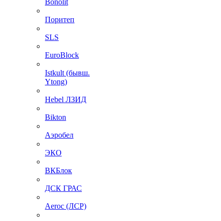
Bonolit
Поритеп
SLS
EuroBlock
Istkult (бывш.
Ytong)
Hebel ЛЗИД
Bikton
Аэробел
ЭКО
ВКБлок
ДСК ГРАС
Aeroc (ЛСР)