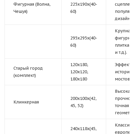
Фигурная (Волна,
225x190x(40-
сцеплени
Чешуя)
60)
популяр
дизайн.
Крупная
295x295x(40-
фигурна
60)
плитка (
и т.д.).
120x180,
Эффект
Старый город
120x120,
историч
(комплект)
180x180
мостовой
Высокая
200x100x(42,
прочност
Клинкерная
45, 52)
точная
геометри
Классич
240x118x(45,
европей