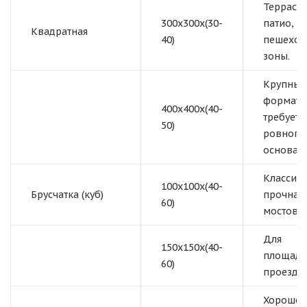
Террасы,
300x300x(30-
патио,
Квадратная
40)
пешеход
зоны.
Крупный
формат,
400x400x(40-
требует
50)
ровного
основани
Классиче
100x100x(40-
Брусчатка (куб)
прочная
60)
мостовая
Для
150x150x(40-
площаде
60)
проездов
Хорошее