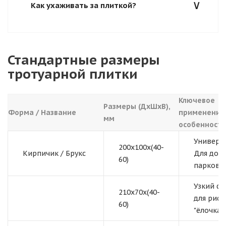
Как ухаживать за плиткой?
Стандартные размеры
тротуарной плитки
Ключевое
Размеры (ДхШхВ),
Форма / Название
применение
мм
особенност
Универса
200x100x(40-
Кирпичик / Брукс
Для дор
60)
парковок
Узкий ф
210x70x(40-
для рису
60)
"ёлочка".