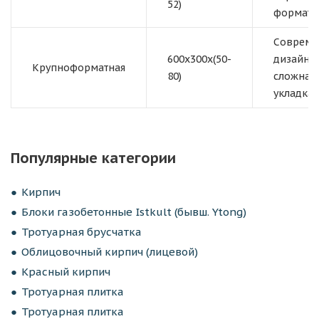
52)
формат.
Соврем
600x300x(50-
дизайн,
Крупноформатная
80)
сложная
укладка.
Популярные категории
Кирпич
Блоки газобетонные Istkult (бывш. Ytong)
Тротуарная брусчатка
Облицовочный кирпич (лицевой)
Красный кирпич
Тротуарная плитка
Тротуарная плитка