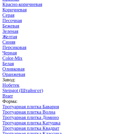
Красно-коричневая
Коричневая
Серая
Песочная
Бежевая
Зеленая
Желтая
Синяя
Персиковая
Черная
Color-Mix
Белая
Оливковая
Оранжевая
Завод:
Нобетек
Steingot (Штайнгот)
Braer
Форма:
Тротуарная плитка Бавария
Тротуарная плитка Волна
Тротуарная плитка Домино
Тротуарная плитка Катушка
Тротуарная плитка Квадрат
Тротуарная плитка Классика