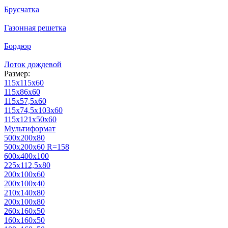
Брусчатка
Газонная решетка
Бордюр
Лоток дождевой
Размер:
115х115х60
115х86х60
115х57,5х60
115х74,5х103х60
115х121х50х60
Мультиформат
500х200х80
500x200x60 R=158
600х400х100
225х112,5х80
200х100х60
200х100х40
210х140х80
200х100х80
260х160х50
160х160х50