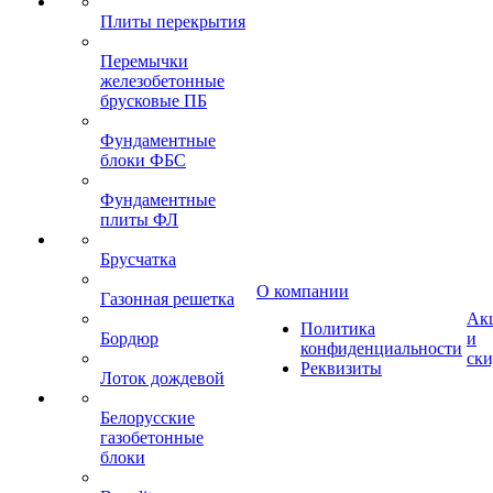
Плиты перекрытия
Перемычки
железобетонные
брусковые ПБ
Фундаментные
блоки ФБС
Фундаментные
плиты ФЛ
Брусчатка
О компании
Газонная решетка
Ак
Политика
Бордюр
и
конфиденциальности
ск
Реквизиты
Лоток дождевой
Белорусские
газобетонные
блоки