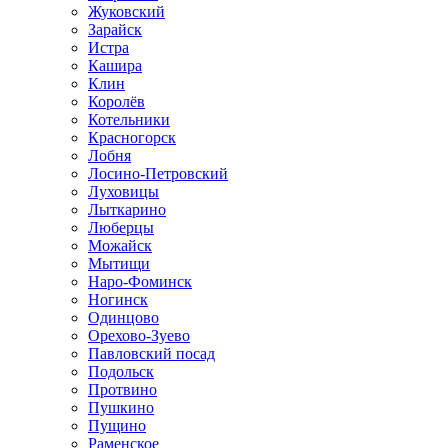
Жуковский
Зарайск
Истра
Кашира
Клин
Королёв
Котельники
Красногорск
Лобня
Лосино-Петровский
Луховицы
Лыткарино
Люберцы
Можайск
Мытищи
Наро-Фоминск
Ногинск
Одинцово
Орехово-Зуево
Павловский посад
Подольск
Протвино
Пушкино
Пущино
Раменское