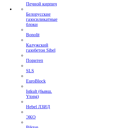
Печной кирпич
Белорусские
газосиликатные
блоки
Bonolit
Калужский
газобетон Sibel
Поритеп
SLS
EuroBlock
Istkult (бывш.
Ytong)
Hebel ЛЗИД
ЭКО
Bikton