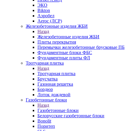
ЭКО
Bikton
Аэробел
Aeroc (ЛСР)
Железобетонные изделия ЖБИ
Назад
Железобетонные изделия ЖБИ
Плиты перекрытия
Перемычки железобетонные брусковые ПБ
Фундаментные блоки ФБС
Фундаментные плиты ФЛ
Тротуарная плитка
Назад
Тротуарная плитка
Брусчатка
Газонная решетка
Бордюр
Лоток дождевой
Газобетонные блоки
Назад
Газобетонные блоки
Белорусские газобетонные блоки
Bonolit
Поритеп