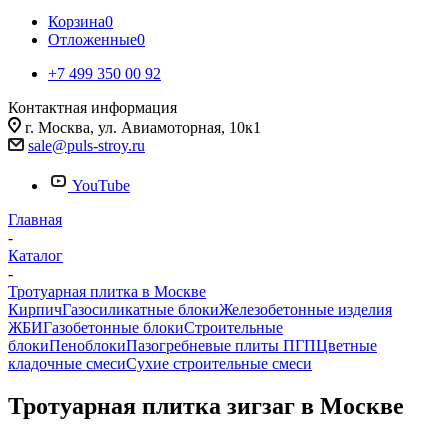
Корзина
0
Отложенные
0
+7 499 350 00 92
Контактная информация
г. Москва, ул. Авиамоторная, 10к1
sale@puls-stroy.ru
YouTube
Главная
-
Каталог
-
Тротуарная плитка в Москве
Кирпич
Газосиликатные блоки
Железобетонные изделия
ЖБИ
Газобетонные блоки
Строительные
блоки
Пеноблоки
Пазогребневые плиты ПГП
Цветные
кладочные смеси
Сухие строительные смеси
Тротуарная плитка зигзаг в Москве