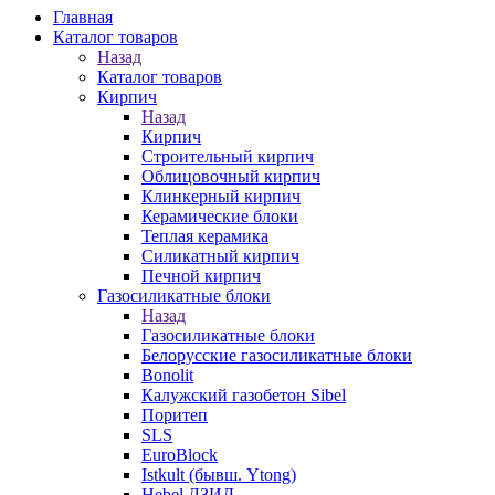
Главная
Каталог товаров
Назад
Каталог товаров
Кирпич
Назад
Кирпич
Строительный кирпич
Облицовочный кирпич
Клинкерный кирпич
Керамические блоки
Теплая керамика
Силикатный кирпич
Печной кирпич
Газосиликатные блоки
Назад
Газосиликатные блоки
Белорусские газосиликатные блоки
Bonolit
Калужский газобетон Sibel
Поритеп
SLS
EuroBlock
Istkult (бывш. Ytong)
Hebel ЛЗИД