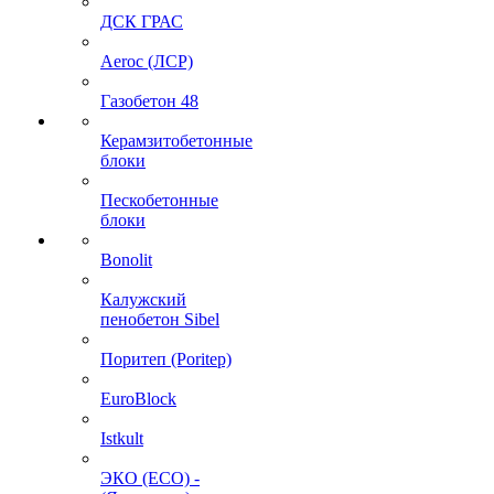
ДСК ГРАС
Aeroc (ЛСР)
Газобетон 48
Керамзитобетонные
блоки
Пескобетонные
блоки
Bonolit
Калужский
пенобетон Sibel
Поритеп (Poritep)
EuroBlock
Istkult
ЭКО (ECO) -