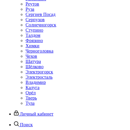
Реутов
Руза
Сергиев Посад
Серпухов
Солнечногорск
Ступино
Талдом
Фрязино
Химки
Черноголовка
Чехов
Шатура
Щёлково
Электрогорск
Электросталь
Владимир
Калуга
Орёл
Тверь
Тула
Личный кабинет
Поиск