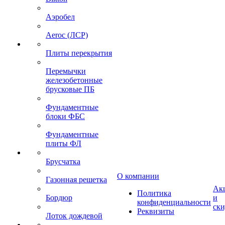
Аэробел
Aeroc (ЛСР)
Плиты перекрытия
Перемычки
железобетонные
брусковые ПБ
Фундаментные
блоки ФБС
Фундаментные
плиты ФЛ
Брусчатка
О компании
Газонная решетка
Ак
Политика
Бордюр
и
конфиденциальности
ск
Реквизиты
Лоток дождевой