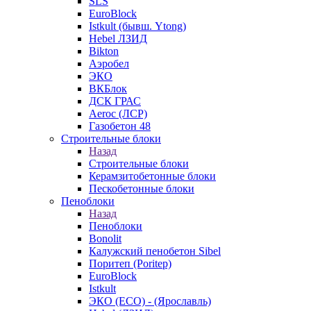
SLS
EuroBlock
Istkult (бывш. Ytong)
Hebel ЛЗИД
Bikton
Аэробел
ЭКО
ВКБлок
ДСК ГРАС
Aeroc (ЛСР)
Газобетон 48
Строительные блоки
Назад
Строительные блоки
Керамзитобетонные блоки
Пескобетонные блоки
Пеноблоки
Назад
Пеноблоки
Bonolit
Калужский пенобетон Sibel
Поритеп (Poritep)
EuroBlock
Istkult
ЭКО (ECO) - (Ярославль)