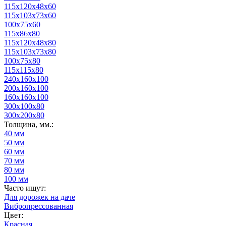
115х120х48х60
115х103х73х60
100х75х60
115х86х80
115х120х48х80
115х103х73х80
100х75х80
115х115х80
240x160x100
200x160x100
160х160х100
300x100x80
300x200x80
Толщина, мм.:
40 мм
50 мм
60 мм
70 мм
80 мм
100 мм
Часто ищут:
Для дорожек на даче
Вибропрессованная
Цвет:
Красная