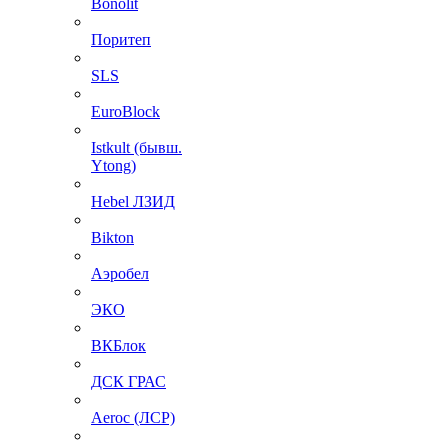
Bonolit
Поритеп
SLS
EuroBlock
Istkult (бывш.
Ytong)
Hebel ЛЗИД
Bikton
Аэробел
ЭКО
ВКБлок
ДСК ГРАС
Aeroc (ЛСР)