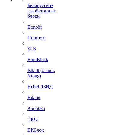
Белорусские
газобетонные
блоки
Bonolit
Поритеп
SLS
EuroBlock
Istkult (бывш.
Ytong)
Hebel ЛЗИД
Bikton
Аэробел
ЭКО
ВКБлок