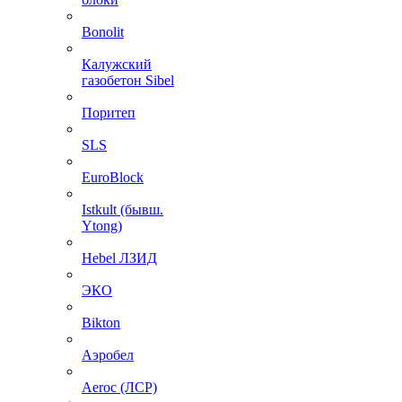
Bonolit
Калужский
газобетон Sibel
Поритеп
SLS
EuroBlock
Istkult (бывш.
Ytong)
Hebel ЛЗИД
ЭКО
Bikton
Аэробел
Aeroc (ЛСР)