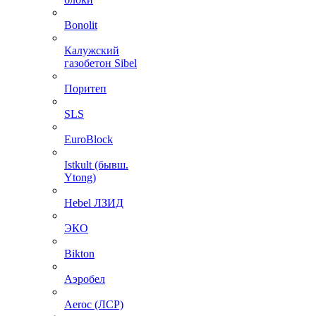
Bonolit
Калужский
газобетон Sibel
Поритеп
SLS
EuroBlock
Istkult (бывш.
Ytong)
Hebel ЛЗИД
ЭКО
Bikton
Аэробел
Aeroc (ЛСР)