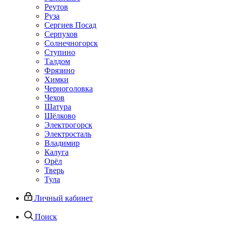
Реутов
Руза
Сергиев Посад
Серпухов
Солнечногорск
Ступино
Талдом
Фрязино
Химки
Черноголовка
Чехов
Шатура
Щёлково
Электрогорск
Электросталь
Владимир
Калуга
Орёл
Тверь
Тула
Личный кабинет
Поиск