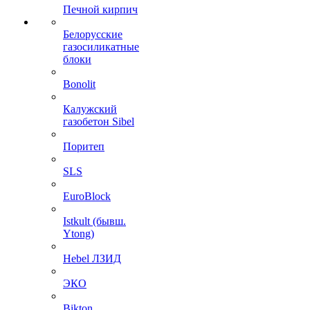
Печной кирпич
Белорусские
газосиликатные
блоки
Bonolit
Калужский
газобетон Sibel
Поритеп
SLS
EuroBlock
Istkult (бывш.
Ytong)
Hebel ЛЗИД
ЭКО
Bikton