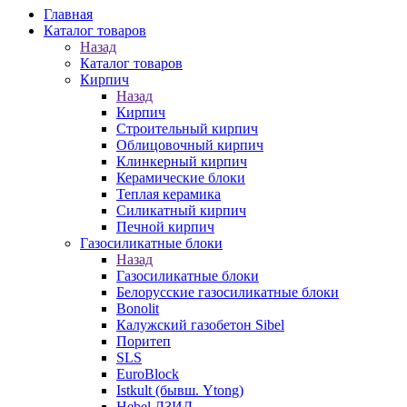
Главная
Каталог товаров
Назад
Каталог товаров
Кирпич
Назад
Кирпич
Строительный кирпич
Облицовочный кирпич
Клинкерный кирпич
Керамические блоки
Теплая керамика
Силикатный кирпич
Печной кирпич
Газосиликатные блоки
Назад
Газосиликатные блоки
Белорусские газосиликатные блоки
Bonolit
Калужский газобетон Sibel
Поритеп
SLS
EuroBlock
Istkult (бывш. Ytong)
Hebel ЛЗИД