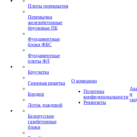
Плиты перекрытия
Перемычки
железобетонные
брусковые ПБ
Фундаментные
блоки ФБС
Фундаментные
плиты ФЛ
Брусчатка
О компании
Газонная решетка
Ак
Политика
Бордюр
и
конфиденциальности
ск
Реквизиты
Лоток дождевой
Белорусские
газобетонные
блоки