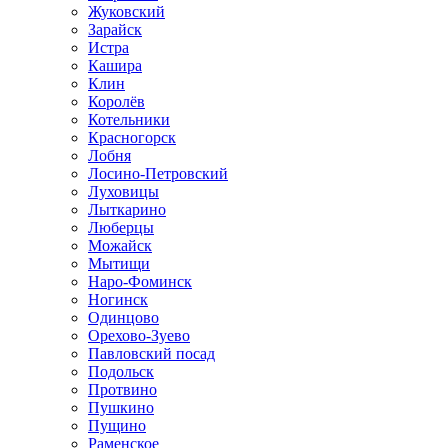
Жуковский
Зарайск
Истра
Кашира
Клин
Королёв
Котельники
Красногорск
Лобня
Лосино-Петровский
Луховицы
Лыткарино
Люберцы
Можайск
Мытищи
Наро-Фоминск
Ногинск
Одинцово
Орехово-Зуево
Павловский посад
Подольск
Протвино
Пушкино
Пущино
Раменское