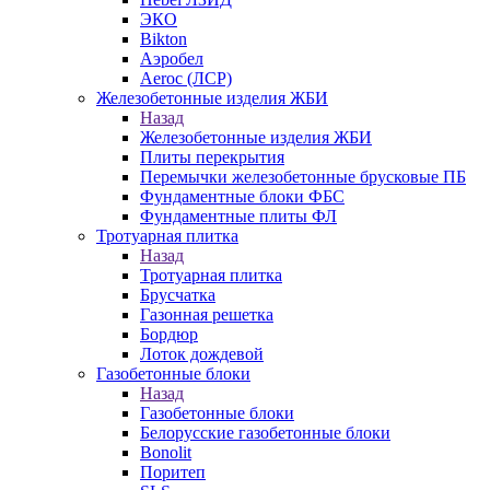
ЭКО
Bikton
Аэробел
Aeroc (ЛСР)
Железобетонные изделия ЖБИ
Назад
Железобетонные изделия ЖБИ
Плиты перекрытия
Перемычки железобетонные брусковые ПБ
Фундаментные блоки ФБС
Фундаментные плиты ФЛ
Тротуарная плитка
Назад
Тротуарная плитка
Брусчатка
Газонная решетка
Бордюр
Лоток дождевой
Газобетонные блоки
Назад
Газобетонные блоки
Белорусские газобетонные блоки
Bonolit
Поритеп