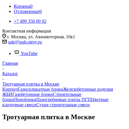
Корзина
0
Отложенные
0
+7 499 350 00 92
Контактная информация
г. Москва, ул. Авиамоторная, 10к1
sale@puls-stroy.ru
YouTube
Главная
-
Каталог
-
Тротуарная плитка в Москве
Кирпич
Газосиликатные блоки
Железобетонные изделия
ЖБИ
Газобетонные блоки
Строительные
блоки
Пеноблоки
Пазогребневые плиты ПГП
Цветные
кладочные смеси
Сухие строительные смеси
Тротуарная плитка в Москве