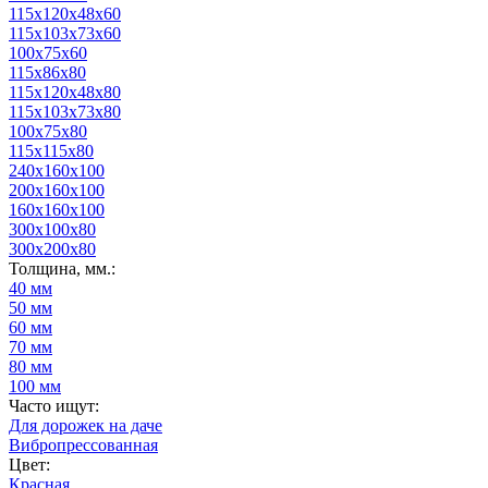
115х120х48х60
115х103х73х60
100х75х60
115х86х80
115х120х48х80
115х103х73х80
100х75х80
115х115х80
240x160x100
200x160x100
160х160х100
300x100x80
300x200x80
Толщина, мм.:
40 мм
50 мм
60 мм
70 мм
80 мм
100 мм
Часто ищут:
Для дорожек на даче
Вибропрессованная
Цвет:
Красная