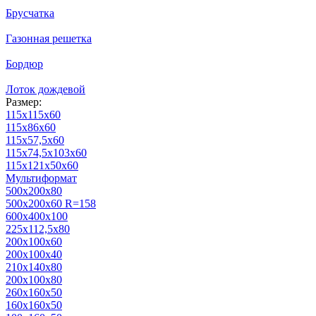
Брусчатка
Газонная решетка
Бордюр
Лоток дождевой
Размер:
115х115х60
115х86х60
115х57,5х60
115х74,5х103х60
115х121х50х60
Мультиформат
500х200х80
500x200x60 R=158
600х400х100
225х112,5х80
200х100х60
200х100х40
210х140х80
200х100х80
260х160х50
160х160х50