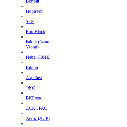
Bonolit
Поритеп
SLS
EuroBlock
Istkult (бывш.
Ytong)
Hebel ЛЗИД
Bikton
Аэробел
ЭКО
ВКБлок
ДСК ГРАС
Aeroc (ЛСР)