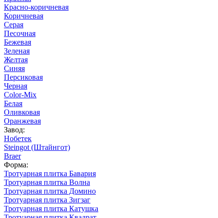
Красно-коричневая
Коричневая
Серая
Песочная
Бежевая
Зеленая
Желтая
Синяя
Персиковая
Черная
Color-Mix
Белая
Оливковая
Оранжевая
Завод:
Нобетек
Steingot (Штайнгот)
Braer
Форма:
Тротуарная плитка Бавария
Тротуарная плитка Волна
Тротуарная плитка Домино
Тротуарная плитка Зигзаг
Тротуарная плитка Катушка
Тротуарная плитка Квадрат