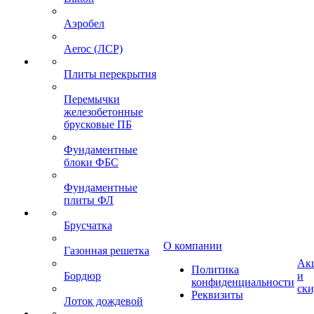
Аэробел
Aeroc (ЛСР)
Плиты перекрытия
Перемычки
железобетонные
брусковые ПБ
Фундаментные
блоки ФБС
Фундаментные
плиты ФЛ
Брусчатка
О компании
Газонная решетка
Ак
Политика
Бордюр
и
конфиденциальности
ск
Реквизиты
Лоток дождевой