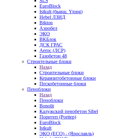
SLS
EuroBlock
Istkult (бывш. Ytong)
Hebel ЛЗИД
Bikton
Аэробел
ЭКО
ВКБлок
ДСК ГРАС
Aeroc (ЛСР)
Газобетон 48
Строительные блоки
Назад
Строительные блоки
Керамзитобетонные блоки
Пескобетонные блоки
Пеноблоки
Назад
Пеноблоки
Bonolit
Калужский пенобетон Sibel
Поритеп (Poritep)
EuroBlock
Istkult
ЭКО (ECO) - (Ярославль)