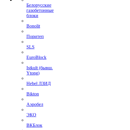
Белорусские
газобетонные
блоки
Bonolit
Поритеп
SLS
EuroBlock
Istkult (бывш.
Ytong)
Hebel ЛЗИД
Bikton
Аэробел
ЭКО
ВКБлок