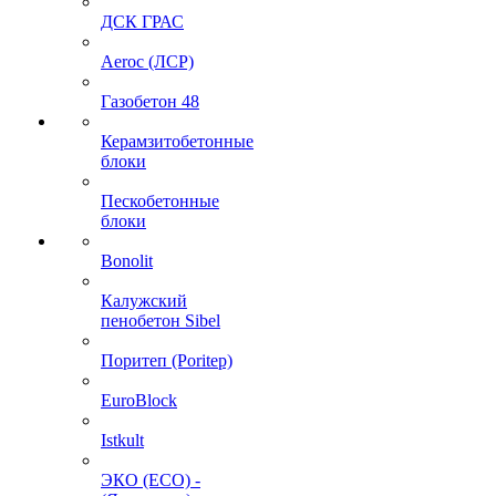
ДСК ГРАС
Aeroc (ЛСР)
Газобетон 48
Керамзитобетонные
блоки
Пескобетонные
блоки
Bonolit
Калужский
пенобетон Sibel
Поритеп (Poritep)
EuroBlock
Istkult
ЭКО (ECO) -