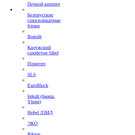
Печной кирпич
Белорусские
газосиликатные
блоки
Bonolit
Калужский
газобетон Sibel
Поритеп
SLS
EuroBlock
Istkult (бывш.
Ytong)
Hebel ЛЗИД
ЭКО
Bikton