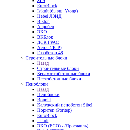
SLS
EuroBlock
Istkult (бывш. Ytong)
Hebel ЛЗИД
Bikton
Аэробел
ЭКО
ВКБлок
ДСК ГРАС
Aeroc (ЛСР)
Газобетон 48
Строительные блоки
Назад
Строительные блоки
Керамзитобетонные блоки
Пескобетонные блоки
Пеноблоки
Назад
Пеноблоки
Bonolit
Калужский пенобетон Sibel
Поритеп (Poritep)
EuroBlock
Istkult
ЭКО (ECO) - (Ярославль)