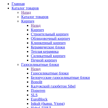
Главная
Каталог товаров
Назад
Каталог товаров
Кирпич
Назад
Кирпич
Строительный кирпич
Облицовочный кирпич
Клинкерный кирпич
Керамические блоки
Теплая керамика
Силикатный кирпич
Печной кирпич
Газосиликатные блоки
Назад
Газосиликатные блоки
Белорусские газосиликатные блоки
Bonolit
Калужский газобетон Sibel
Поритеп
SLS
EuroBlock
Istkult (бывш. Ytong)
Hebel ЛЗИД