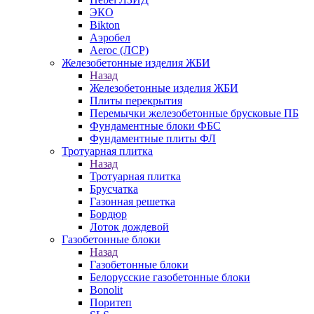
ЭКО
Bikton
Аэробел
Aeroc (ЛСР)
Железобетонные изделия ЖБИ
Назад
Железобетонные изделия ЖБИ
Плиты перекрытия
Перемычки железобетонные брусковые ПБ
Фундаментные блоки ФБС
Фундаментные плиты ФЛ
Тротуарная плитка
Назад
Тротуарная плитка
Брусчатка
Газонная решетка
Бордюр
Лоток дождевой
Газобетонные блоки
Назад
Газобетонные блоки
Белорусские газобетонные блоки
Bonolit
Поритеп