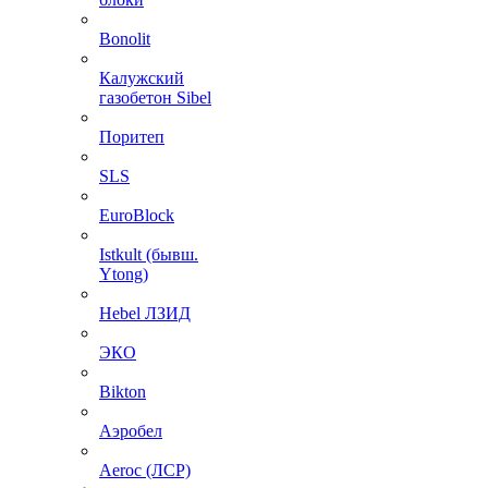
Bonolit
Калужский
газобетон Sibel
Поритеп
SLS
EuroBlock
Istkult (бывш.
Ytong)
Hebel ЛЗИД
ЭКО
Bikton
Аэробел
Aeroc (ЛСР)