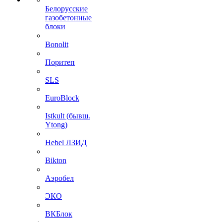
Белорусские
газобетонные
блоки
Bonolit
Поритеп
SLS
EuroBlock
Istkult (бывш.
Ytong)
Hebel ЛЗИД
Bikton
Аэробел
ЭКО
ВКБлок