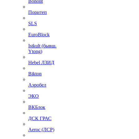
Bonolit
Поритеп
SLS
EuroBlock
Istkult (бывш.
Ytong)
Hebel ЛЗИД
Bikton
Аэробел
ЭКО
ВКБлок
ДСК ГРАС
Aeroc (ЛСР)