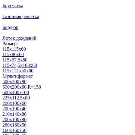
Брусчатка
Газонная решетка
Бордюр
Лоток дождевой
Размер:
115х115х60
115х86х60
115х57,5х60
115х74,5х103х60
115х121х50х60
Мультиформат
500х200х80
500x200x60 R=158
600х400х100
225х112,5х80
200х100х60
200х100х40
210х140х80
200х100х80
260х160х50
160х160х50