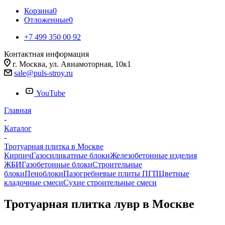
Корзина
0
Отложенные
0
+7 499 350 00 92
Контактная информация
г. Москва, ул. Авиамоторная, 10к1
sale@puls-stroy.ru
YouTube
Главная
-
Каталог
-
Тротуарная плитка в Москве
Кирпич
Газосиликатные блоки
Железобетонные изделия
ЖБИ
Газобетонные блоки
Строительные
блоки
Пеноблоки
Пазогребневые плиты ПГП
Цветные
кладочные смеси
Сухие строительные смеси
Тротуарная плитка лувр в Москве