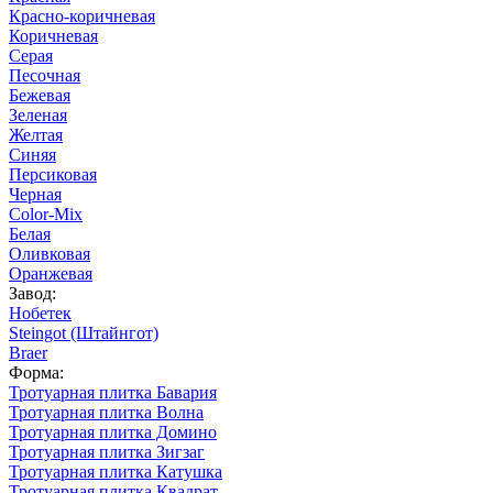
Красно-коричневая
Коричневая
Серая
Песочная
Бежевая
Зеленая
Желтая
Синяя
Персиковая
Черная
Color-Mix
Белая
Оливковая
Оранжевая
Завод:
Нобетек
Steingot (Штайнгот)
Braer
Форма:
Тротуарная плитка Бавария
Тротуарная плитка Волна
Тротуарная плитка Домино
Тротуарная плитка Зигзаг
Тротуарная плитка Катушка
Тротуарная плитка Квадрат