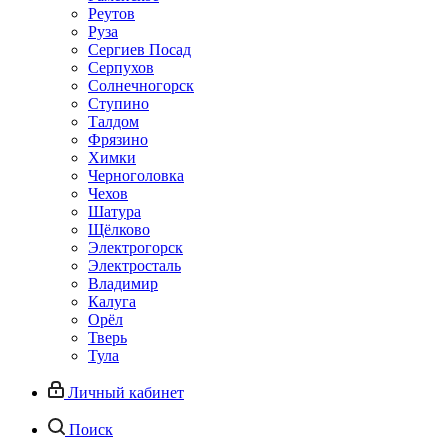
Реутов
Руза
Сергиев Посад
Серпухов
Солнечногорск
Ступино
Талдом
Фрязино
Химки
Черноголовка
Чехов
Шатура
Щёлково
Электрогорск
Электросталь
Владимир
Калуга
Орёл
Тверь
Тула
Личный кабинет
Поиск