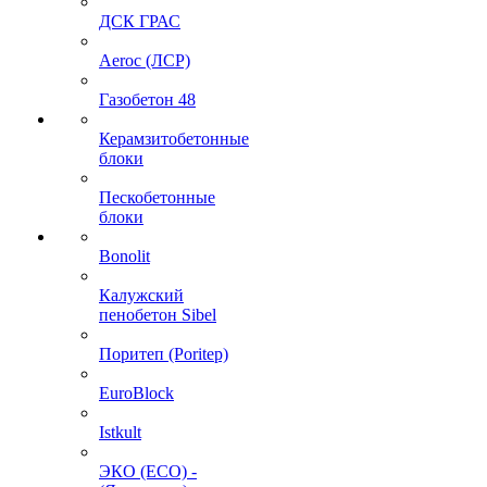
ДСК ГРАС
Aeroc (ЛСР)
Газобетон 48
Керамзитобетонные
блоки
Пескобетонные
блоки
Bonolit
Калужский
пенобетон Sibel
Поритеп (Poritep)
EuroBlock
Istkult
ЭКО (ECO) -