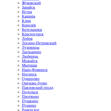
Жуковский
Зарайск
Истра
Кашира
Клин
Королёв
Котельники
Красногорск
Лобня
Лосино-Петровский
Луховицы
Лыткарино
Люберцы
Можайск
Мытищи
Наро-Фоминск
Ногинск
Одинцово
Орехово-Зуево
Павловский посад
Подольск
Протвино
Пушкино
Пущино
Раменское