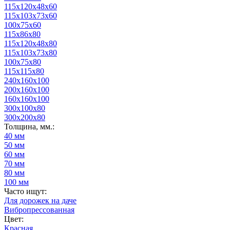
115х120х48х60
115х103х73х60
100х75х60
115х86х80
115х120х48х80
115х103х73х80
100х75х80
115х115х80
240x160x100
200x160x100
160х160х100
300x100x80
300x200x80
Толщина, мм.:
40 мм
50 мм
60 мм
70 мм
80 мм
100 мм
Часто ищут:
Для дорожек на даче
Вибропрессованная
Цвет:
Красная