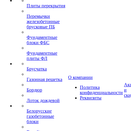
Плиты перекрытия
Перемычки
железобетонные
брусковые ПБ
Фундаментные
блоки ФБС
Фундаментные
плиты ФЛ
Брусчатка
О компании
Газонная решетка
Ак
Политика
Бордюр
и
конфиденциальности
ск
Реквизиты
Лоток дождевой
Белорусские
газобетонные
блоки