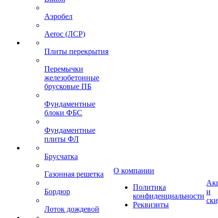
Аэробел
Aeroc (ЛСР)
Плиты перекрытия
Перемычки
железобетонные
брусковые ПБ
Фундаментные
блоки ФБС
Фундаментные
плиты ФЛ
Брусчатка
О компании
Газонная решетка
Ак
Политика
Бордюр
и
конфиденциальности
ск
Реквизиты
Лоток дождевой