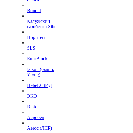
Bonolit
Калужский
газобетон Sibel
Поритеп
SLS
EuroBlock
Istkult (бывш.
Ytong)
Hebel ЛЗИД
ЭКО
Bikton
Аэробел
Aeroc (ЛСР)