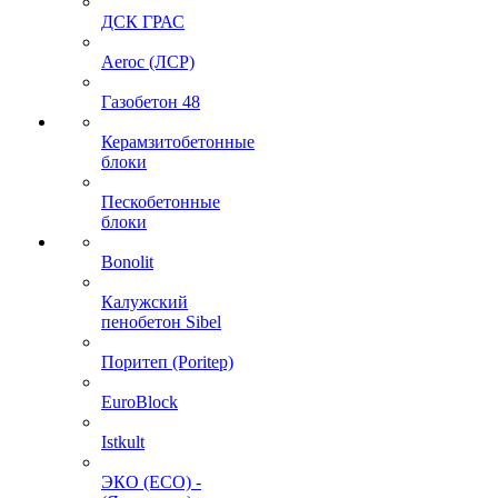
ДСК ГРАС
Aeroc (ЛСР)
Газобетон 48
Керамзитобетонные
блоки
Пескобетонные
блоки
Bonolit
Калужский
пенобетон Sibel
Поритеп (Poritep)
EuroBlock
Istkult
ЭКО (ECO) -