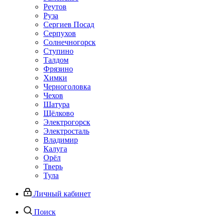
Реутов
Руза
Сергиев Посад
Серпухов
Солнечногорск
Ступино
Талдом
Фрязино
Химки
Черноголовка
Чехов
Шатура
Щёлково
Электрогорск
Электросталь
Владимир
Калуга
Орёл
Тверь
Тула
Личный кабинет
Поиск