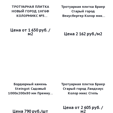
ТРОТУАРНАЯ ПЛИТКА
Тротуарная плитка Браер
НОВЫЙ ГОРОД 1НГ6Ф
Старый город
КОЛОРМИКС №5
Венусбергер Колор микс
"АНТРАЦИТ"
Мальва 40 мм
1 650 руб.
/
м2
2 162
руб.
/м2
Бордюрный камень
Тротуарная плитка Браер
Steingot Садовый
Старый город Ландхаус
1000х200х80 мм Премиум
Колор микс Степь
Caramello
2 605 руб.
/
790
руб.
/шт
м2